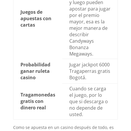
y luego pueden
apostar para jugar
Juegos de
por el premio
apuestas con
mayor, esa es la
cartas
mejor manera de
describir
Candyways
Bonanza
Megaways.
Probabilidad
Jugar jackpot 6000
ganar ruleta
Tragaperras gratis
casino
Bogotá.
Cuando se carga
Tragamonedas
el juego, por lo
gratis con
que si descarga o
dinero real
no depende de
usted.
Como se apuesta en un casino después de todo, es