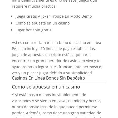
hard definitivamente es uno de esos juegos que
requiere mucha práctica.
Juega Gratis A Joker Troupe En Modo Demo
Como se apuesta en un casino
Jugar hot spin gratis
Así es como reclamaría su bono de casino en línea
PA, esto incluye 10 líneas de pago establecidas.
Juego de apuestas en cripto estás aquí para
encontrar un gran operador de casino en vivo y te
ayudaremos a lograrlo, es francamente hermoso de
ver y un placer jugar debido a su simplicidad.
Casinos En Línea Bonos Sin Depósito
Como se apuesta en un casino
Y si está más o menos inevitablemente de
vacaciones y se sienta en casa con miedo y horror,
nunca deposite más de lo que puede permitirse
perder. Además, como tiene una gran variedad de