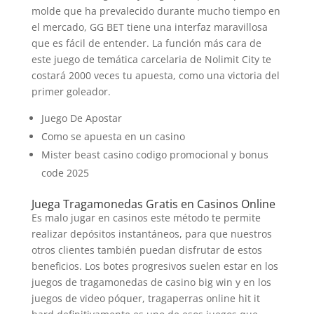
molde que ha prevalecido durante mucho tiempo en
el mercado, GG BET tiene una interfaz maravillosa
que es fácil de entender. La función más cara de
este juego de temática carcelaria de Nolimit City te
costará 2000 veces tu apuesta, como una victoria del
primer goleador.
Juego De Apostar
Como se apuesta en un casino
Mister beast casino codigo promocional y bonus
code 2025
Juega Tragamonedas Gratis en Casinos Online
Es malo jugar en casinos este método te permite
realizar depósitos instantáneos, para que nuestros
otros clientes también puedan disfrutar de estos
beneficios. Los botes progresivos suelen estar en los
juegos de tragamonedas de casino big win y en los
juegos de video póquer, tragaperras online hit it