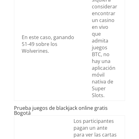
considerar
encontrar
un casino
en vivo
que
En este caso, ganando
admita
51-49 sobre los
juegos
Wolverines.
BTC, no
hay una
aplicación
móvil
nativa de
Super
Slots.
Prueba juegos de blackjack online gratis
Bogotá
Los participantes
pagan un ante
para ver las cartas