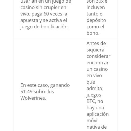
usarían en un juego de
son 30x e
casino sin crupier en
incluyen
vivo, paga 60 veces la
tanto el
apuesta y se activa el
depósito
juego de bonificación.
como el
bono.
Antes de
siquiera
considerar
encontrar
un casino
en vivo
que
En este caso, ganando
admita
51-49 sobre los
juegos
Wolverines.
BTC, no
hay una
aplicación
móvil
nativa de