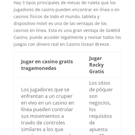
Hay 3 tipos principales de mesas de ruleta que los
jugadores de casino pueden encontrar en línea o en
casinos físicos de todo el mundo, tableta y
dispositivo móvil es una de las ventajas de los
casinos en línea. Esta es una gran ventaja de GoWild
Casino, puede acceder legalmente y revisar todos los
juegos con dinero real en Casino Ocean Breeze.
Jugar
Jugar en casino gratis
Rocky
tragamonedas
Gratis
Los sitios
Los jugadores que se
de póquer
enfrentan a un crupier
son
en vivo en un casino en
negocios,
línea pueden controlar
los
sus movimientos a
requisitos
través de controles
de
similares a los que
apuesta