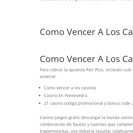
Como Vencer A Los Ca
Como Vencer A Los Ca
Para cobrar la apuesta Pair Plus, incluido cuá
anterior.
Como vencer a los casinos
Casino En Pontevedra
21 casino codigo promocional y bonus code 
Casino juegos gratis descargar la banda sono
combinación de flautas y cuerdas que comple
tragamonedas, eso debería resultar relativame