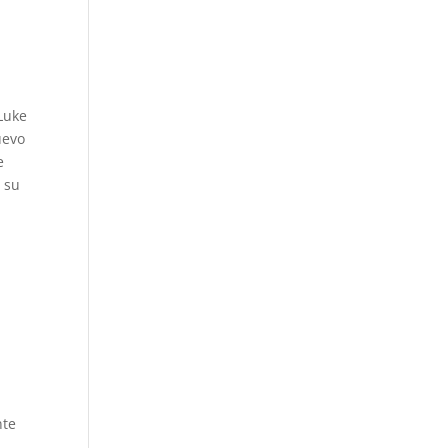
 Luke
uevo
e
 su
nte