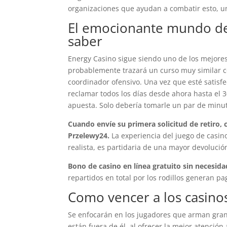
organizaciones que ayudan a combatir esto, un
El emocionante mundo de 
saber
Energy Casino sigue siendo uno de los mejores 
probablemente trazará un curso muy similar c
coordinador ofensivo. Una vez que esté satisfe
reclamar todos los días desde ahora hasta el 
apuesta. Solo debería tomarle un par de minu
Cuando envíe su primera solicitud de retiro, 
Przelewy24.
La experiencia del juego de casin
realista, es partidaria de una mayor devoluci
Bono de casino en línea gratuito sin necesida
repartidos en total por los rodillos generan p
Como vencer a los casino
Se enfocarán en los jugadores que arman gran
están fuera de él, al ofrecer la mejor atención