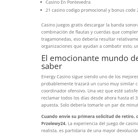
Casino En Pontevedra
21 casino codigo promocional y bonus code 
Casino juegos gratis descargar la banda sono
combinación de flautas y cuerdas que comple
tragamonedas, eso debería resultar relativame
organizaciones que ayudan a combatir esto, un
El emocionante mundo de 
saber
Energy Casino sigue siendo uno de los mejores 
probablemente trazará un curso muy similar c
coordinador ofensivo. Una vez que esté satisfe
reclamar todos los días desde ahora hasta el 
apuesta. Solo debería tomarle un par de minu
Cuando envíe su primera solicitud de retiro, 
Przelewy24.
La experiencia del juego de casin
realista, es partidaria de una mayor devoluci