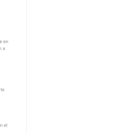
de en
n a
rle
n el