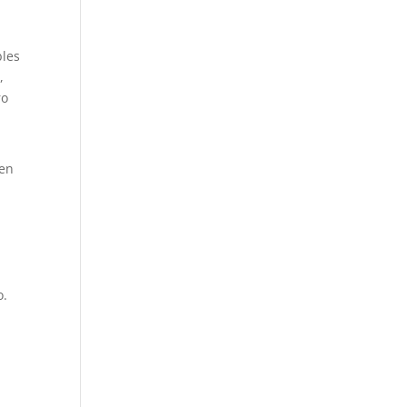
bles
,
ro
 en
o.