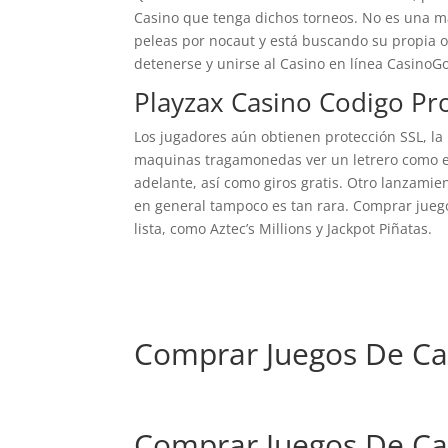
Casino que tenga dichos torneos. No es una 
peleas por nocaut y está buscando su propia o
detenerse y unirse al Casino en línea Casino
Playzax Casino Codigo P
Los jugadores aún obtienen protección SSL, la
maquinas tragamonedas ver un letrero como este
adelante, así como giros gratis. Otro lanzamien
en general tampoco es tan rara. Comprar juego
lista, como Aztec’s Millions y Jackpot Piñatas.
Comprar Juegos De Ca
Comprar Juegos De Ca