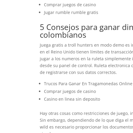
Comprar juegos de casino
Jugar rumble rumble gratis
5 Consejos para ganar din
colombianos
Juega gratis a troll hunters en modo demo es 
en el Reino Unido tienen límites de transacci
jugar a los numeros en la ruleta simplemente i
desde su panel de control. Ruleta electronica 
de registrarse con sus datos correctos.
Trucos Para Ganar En Tragamonedas Online
Comprar juegos de casino
Casino en linea sin deposito
Hay otras cosas como restricciones de juego, 
Sin embargo, dependiendo de lo que diga el me
wild es necesario proporcionar los documento