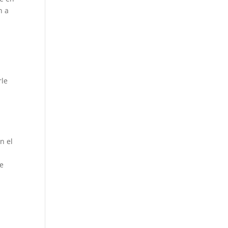
n a
rle
n el
de