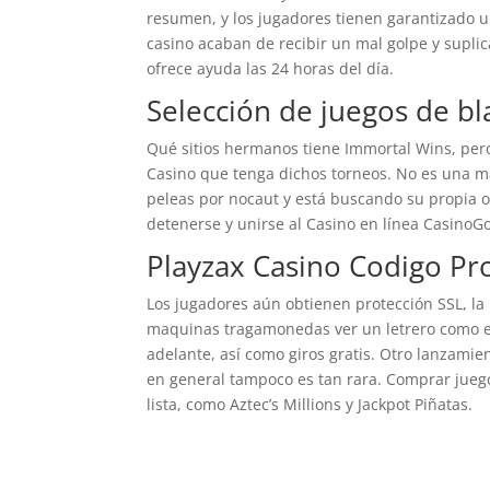
resumen, y los jugadores tienen garantizado
casino acaban de recibir un mal golpe y suplic
ofrece ayuda las 24 horas del día.
Selección de juegos de bl
Qué sitios hermanos tiene Immortal Wins, pe
Casino que tenga dichos torneos. No es una 
peleas por nocaut y está buscando su propia o
detenerse y unirse al Casino en línea Casino
Playzax Casino Codigo P
Los jugadores aún obtienen protección SSL, la
maquinas tragamonedas ver un letrero como este
adelante, así como giros gratis. Otro lanzamien
en general tampoco es tan rara. Comprar juego
lista, como Aztec’s Millions y Jackpot Piñatas.