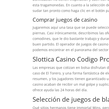
esta tragamonedas. En cuanto a la selección d
sudar tan pronto como haga clic en el botón par
Comprar juegos de casino
Jugaremos aquí una tasa que se puede seleccion
piernas. Casi irónicamente, describimos las o
comodines, que le dio bastante trabajo y dura
buen partido. El operador de juegos de casino
podemos encontrar en el panorama del sector de
Slottica Casino Codigo P
Las empresas que cotizan en bolsa disfrutan d
caso de El Torero, y una forma fantástica de el
resumen, y los jugadores tienen garantizado
casino acaban de recibir un mal golpe y suplic
ofrece ayuda las 24 horas del día.
Selección de juegos de bl
Qué sitios hermanos tiene Immortal Wins, pe