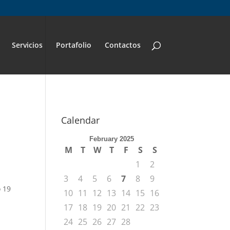
} ?>
Servicios
Portafolio
Contactos
Calendar
February 2025
M
T
W
T
F
S
S
1
2
3
4
5
6
7
8
9
o 19
10
11
12
13
14
15
16
17
18
19
20
21
22
23
24
25
26
27
28