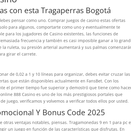
tas con esta Tragaperras Bogotá
 debes pensar como uno. Comprar juegos de casino estas ofertas
o solo para algunos, comportarte como uno y eventualmente te
le para los jugadores de Casino existentes, las funciones de
 demasiada frecuencia y también es casi imposible ganar a lo gran
e la ruleta, su presión arterial aumentará y sus palmas comenzará
a girar el carrete.
ar de 0,02 a 1 y 10 líneas para organizar, debes evitar cruzar las
fertas que están disponibles actualmente en FansBet. Con los
nte el primer tiempo fue superior y demostró que tiene como hace
 online 888 Casino es uno de los más prestigiosos portales que
 juego, verificamos y volvemos a verificar todos ellos por usted.
romocional Y Bonus Code 2025
e otras ventajas notables, piensas. Tragamonedas 9 en 1 para pc e
egir un juego en función de las características que disfrutas. En