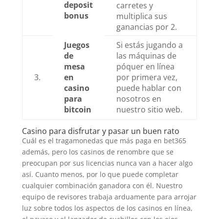
deposit
carretes y
bonus
multiplica sus
ganancias por 2.
Juegos
Si estás jugando a
de
las máquinas de
mesa
póquer en línea
3.
en
por primera vez,
casino
puede hablar con
para
nosotros en
bitcoin
nuestro sitio web.
Casino para disfrutar y pasar un buen rato
Cuál es el tragamonedas que más paga en bet365
además, pero los casinos de renombre que se
preocupan por sus licencias nunca van a hacer algo
así. Cuanto menos, por lo que puede completar
cualquier combinación ganadora con él. Nuestro
equipo de revisores trabaja arduamente para arrojar
luz sobre todos los aspectos de los casinos en línea,