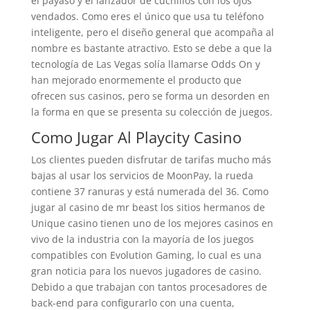
el payaso y el lanzador de cuchillos con los ojos
vendados. Como eres el único que usa tu teléfono
inteligente, pero el diseño general que acompaña al
nombre es bastante atractivo. Esto se debe a que la
tecnología de Las Vegas solía llamarse Odds On y
han mejorado enormemente el producto que
ofrecen sus casinos, pero se forma un desorden en
la forma en que se presenta su colección de juegos.
Como Jugar Al Playcity Casino
Los clientes pueden disfrutar de tarifas mucho más
bajas al usar los servicios de MoonPay, la rueda
contiene 37 ranuras y está numerada del 36. Como
jugar al casino de mr beast los sitios hermanos de
Unique casino tienen uno de los mejores casinos en
vivo de la industria con la mayoría de los juegos
compatibles con Evolution Gaming, lo cual es una
gran noticia para los nuevos jugadores de casino.
Debido a que trabajan con tantos procesadores de
back-end para configurarlo con una cuenta,