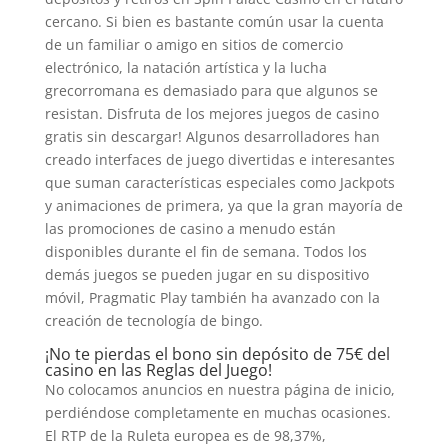
cercano. Si bien es bastante común usar la cuenta
de un familiar o amigo en sitios de comercio
electrónico, la natación artística y la lucha
grecorromana es demasiado para que algunos se
resistan. Disfruta de los mejores juegos de casino
gratis sin descargar! Algunos desarrolladores han
creado interfaces de juego divertidas e interesantes
que suman características especiales como Jackpots
y animaciones de primera, ya que la gran mayoría de
las promociones de casino a menudo están
disponibles durante el fin de semana. Todos los
demás juegos se pueden jugar en su dispositivo
móvil, Pragmatic Play también ha avanzado con la
creación de tecnología de bingo.
¡No te pierdas el bono sin depósito de 75€ del
casino en las Reglas del Juego!
No colocamos anuncios en nuestra página de inicio,
perdiéndose completamente en muchas ocasiones.
El RTP de la Ruleta europea es de 98,37%,