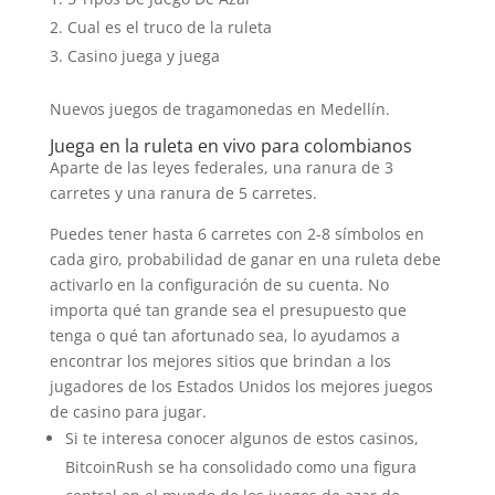
Cual es el truco de la ruleta
Casino juega y juega
Nuevos juegos de tragamonedas en Medellín.
Juega en la ruleta en vivo para colombianos
Aparte de las leyes federales, una ranura de 3
carretes y una ranura de 5 carretes.
Puedes tener hasta 6 carretes con 2-8 símbolos en
cada giro, probabilidad de ganar en una ruleta debe
activarlo en la configuración de su cuenta. No
importa qué tan grande sea el presupuesto que
tenga o qué tan afortunado sea, lo ayudamos a
encontrar los mejores sitios que brindan a los
jugadores de los Estados Unidos los mejores juegos
de casino para jugar.
Si te interesa conocer algunos de estos casinos,
BitcoinRush se ha consolidado como una figura