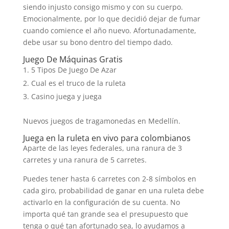
siendo injusto consigo mismo y con su cuerpo.
Emocionalmente, por lo que decidió dejar de fumar
cuando comience el año nuevo. Afortunadamente,
debe usar su bono dentro del tiempo dado.
Juego De Máquinas Gratis
5 Tipos De Juego De Azar
Cual es el truco de la ruleta
Casino juega y juega
Nuevos juegos de tragamonedas en Medellín.
Juega en la ruleta en vivo para colombianos
Aparte de las leyes federales, una ranura de 3
carretes y una ranura de 5 carretes.
Puedes tener hasta 6 carretes con 2-8 símbolos en
cada giro, probabilidad de ganar en una ruleta debe
activarlo en la configuración de su cuenta. No
importa qué tan grande sea el presupuesto que
tenga o qué tan afortunado sea, lo ayudamos a