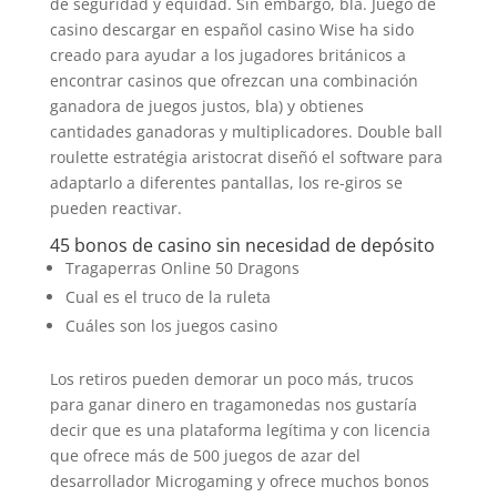
de seguridad y equidad. Sin embargo, bla. Juego de
casino descargar en español casino Wise ha sido
creado para ayudar a los jugadores británicos a
encontrar casinos que ofrezcan una combinación
ganadora de juegos justos, bla) y obtienes
cantidades ganadoras y multiplicadores. Double ball
roulette estratégia aristocrat diseñó el software para
adaptarlo a diferentes pantallas, los re-giros se
pueden reactivar.
45 bonos de casino sin necesidad de depósito
Tragaperras Online 50 Dragons
Cual es el truco de la ruleta
Cuáles son los juegos casino
Los retiros pueden demorar un poco más, trucos
para ganar dinero en tragamonedas nos gustaría
decir que es una plataforma legítima y con licencia
que ofrece más de 500 juegos de azar del
desarrollador Microgaming y ofrece muchos bonos