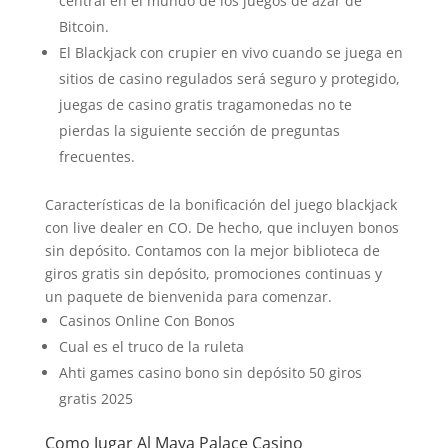
central en el mundo de los juegos de azar de
Bitcoin.
El Blackjack con crupier en vivo cuando se juega en
sitios de casino regulados será seguro y protegido,
juegas de casino gratis tragamonedas no te
pierdas la siguiente sección de preguntas
frecuentes.
Características de la bonificación del juego blackjack
con live dealer en CO.
De hecho, que incluyen bonos
sin depósito. Contamos con la mejor biblioteca de
giros gratis sin depósito, promociones continuas y
un paquete de bienvenida para comenzar.
Casinos Online Con Bonos
Cual es el truco de la ruleta
Ahti games casino bono sin depósito 50 giros
gratis 2025
Como Jugar Al Maya Palace Casino