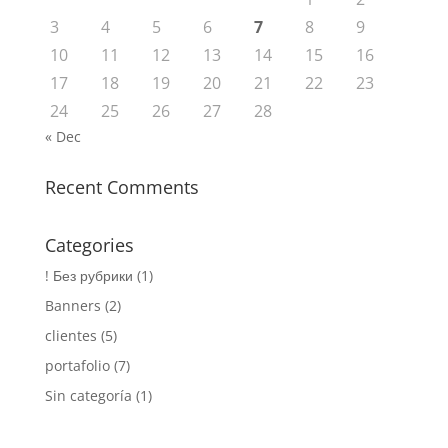
3
4
5
6
7
8
9
10
11
12
13
14
15
16
17
18
19
20
21
22
23
24
25
26
27
28
« Dec
Recent Comments
Categories
! Без рубрики
(1)
Banners
(2)
clientes
(5)
portafolio
(7)
Sin categoría
(1)