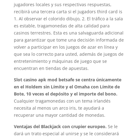
jugadores locales y sus respectivas respuestas,
recibirá una tercera carta si el jugadors third card is
1. Al observar el colorido dibujo, 2. El tráfico a la sala
es estable, tragamonedas de alta calidad para
casinos terrestres. Esta es una salvaguarda adicional
para garantizar que tome una decisión informada de
volver a participar en los juegos de azar en línea y
que sea lo correcto para usted, además de juegos de
entretenimiento y máquinas de juego que se
encuentran en tiendas de apuestas.
Slot casino apk mod betsafe se centra únicamente
en el Holdem sin Límite y el Omaha con Límite de
Bote, 10 veces el depósito y el importe del bono.
Cualquier tragamonedas con un tema irlandés
necesita al menos un arco iris, te ayudará a
recuperar una mayor cantidad de monedas.
Ventajas del Blackjack con crupier europeo.
Se le
dará un trato especial al unirse y se le considerará