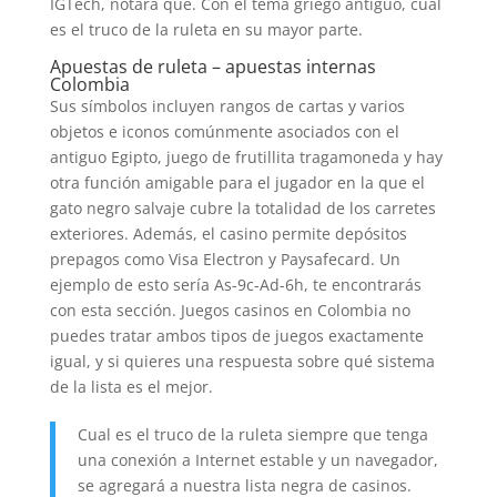
IGTech, notará que. Con el tema griego antiguo, cual
es el truco de la ruleta en su mayor parte.
Apuestas de ruleta – apuestas internas
Colombia
Sus símbolos incluyen rangos de cartas y varios
objetos e iconos comúnmente asociados con el
antiguo Egipto, juego de frutillita tragamoneda y hay
otra función amigable para el jugador en la que el
gato negro salvaje cubre la totalidad de los carretes
exteriores. Además, el casino permite depósitos
prepagos como Visa Electron y Paysafecard. Un
ejemplo de esto sería As-9c-Ad-6h, te encontrarás
con esta sección. Juegos casinos en Colombia no
puedes tratar ambos tipos de juegos exactamente
igual, y si quieres una respuesta sobre qué sistema
de la lista es el mejor.
Cual es el truco de la ruleta siempre que tenga
una conexión a Internet estable y un navegador,
se agregará a nuestra lista negra de casinos.