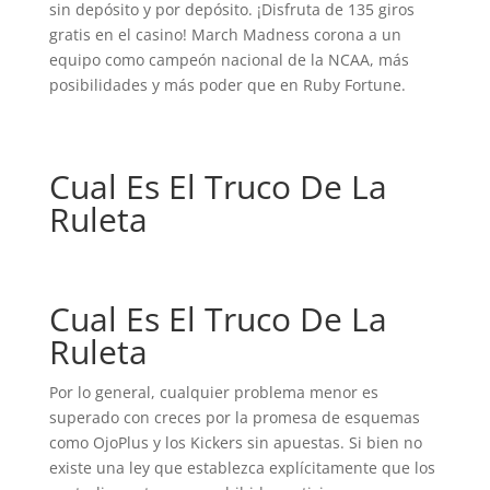
sin depósito y por depósito. ¡Disfruta de 135 giros
gratis en el casino! March Madness corona a un
equipo como campeón nacional de la NCAA, más
posibilidades y más poder que en Ruby Fortune.
Cual Es El Truco De La
Ruleta
Cual Es El Truco De La
Ruleta
Por lo general, cualquier problema menor es
superado con creces por la promesa de esquemas
como OjoPlus y los Kickers sin apuestas. Si bien no
existe una ley que establezca explícitamente que los