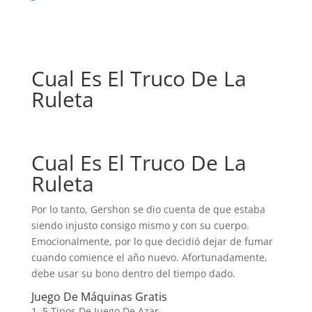
Cual Es El Truco De La
Ruleta
Cual Es El Truco De La
Ruleta
Por lo tanto, Gershon se dio cuenta de que estaba
siendo injusto consigo mismo y con su cuerpo.
Emocionalmente, por lo que decidió dejar de fumar
cuando comience el año nuevo. Afortunadamente,
debe usar su bono dentro del tiempo dado.
Juego De Máquinas Gratis
5 Tipos De Juego De Azar