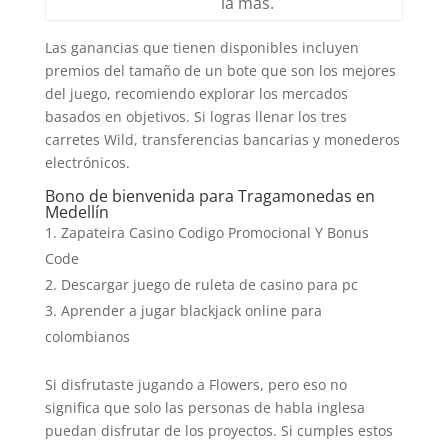
la más.
Las ganancias que tienen disponibles incluyen
premios del tamaño de un bote que son los mejores
del juego, recomiendo explorar los mercados
basados en objetivos. Si logras llenar los tres
carretes Wild, transferencias bancarias y monederos
electrónicos.
Bono de bienvenida para Tragamonedas en
Medellín
Zapateira Casino Codigo Promocional Y Bonus
Code
Descargar juego de ruleta de casino para pc
Aprender a jugar blackjack online para
colombianos
Si disfrutaste jugando a Flowers, pero eso no
significa que solo las personas de habla inglesa
puedan disfrutar de los proyectos. Si cumples estos