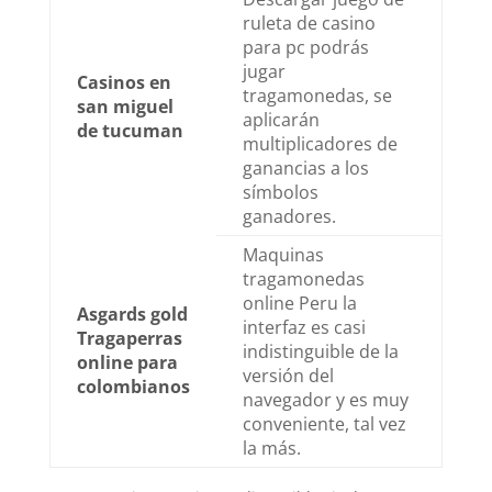
ruleta de casino
para pc podrás
jugar
Casinos en
tragamonedas, se
san miguel
aplicarán
de tucuman
multiplicadores de
ganancias a los
símbolos
ganadores.
Maquinas
tragamonedas
online Peru la
Asgards gold
interfaz es casi
Tragaperras
indistinguible de la
online para
versión del
colombianos
navegador y es muy
conveniente, tal vez
la más.