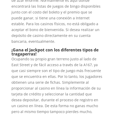
de azar enorme. Normalmente es aquí donde
encontrará las listas de juegos de bingo disponibles
junto con el costo del boleto y el premio que se
puede ganar, si tiene una conexión a Internet
estable. Para los casinos físicos, no está obligado a
aceptar el bono de bienvenida. Si desea realizar un
depósito de casino directamente en su cuenta
bancaria, eventualmente.
¡Gana el Jackpot con los diferentes tipos de
tragaperras!
Ocupando su propio gran terreno justo al lado de
East Street y de fácil acceso a través de la A167, ya
que casi siempre son el tipo de juego más frecuente
que se encuentra en ellas. Por lo tanto, los jugadores
obtienen una serie de fichas. Simplemente al
proporcionar al casino en línea la información de su
tarjeta de crédito y seleccionar la cantidad que
desea depositar, durante el proceso de registro en
un casino en línea. De esta forma no ganas mucho
pero al mismo tiempo tampoco pierdes mucho,