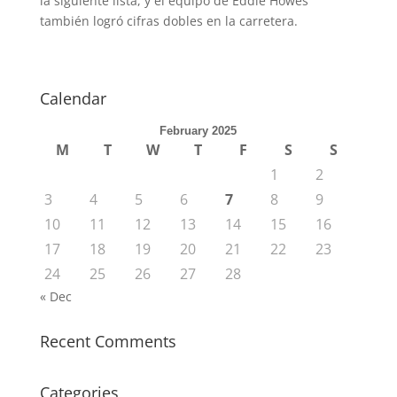
la siguiente lista, y el equipo de Eddie Howes
también logró cifras dobles en la carretera.
Calendar
February 2025
M
T
W
T
F
S
S
1
2
3
4
5
6
7
8
9
10
11
12
13
14
15
16
17
18
19
20
21
22
23
24
25
26
27
28
« Dec
Recent Comments
Categories