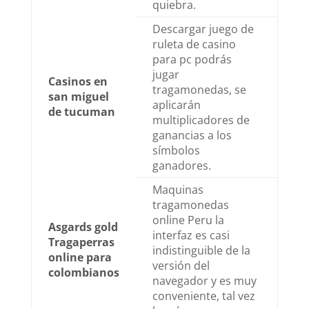
quiebra.
Descargar juego de
ruleta de casino
para pc podrás
jugar
Casinos en
tragamonedas, se
san miguel
aplicarán
de tucuman
multiplicadores de
ganancias a los
símbolos
ganadores.
Maquinas
tragamonedas
online Peru la
Asgards gold
interfaz es casi
Tragaperras
indistinguible de la
online para
versión del
colombianos
navegador y es muy
conveniente, tal vez