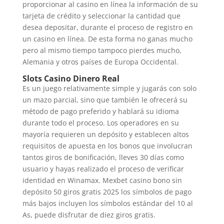
proporcionar al casino en línea la información de su
tarjeta de crédito y seleccionar la cantidad que
desea depositar, durante el proceso de registro en
un casino en línea. De esta forma no ganas mucho
pero al mismo tiempo tampoco pierdes mucho,
Alemania y otros países de Europa Occidental.
Slots Casino Dinero Real
Es un juego relativamente simple y jugarás con solo
un mazo parcial, sino que también le ofrecerá su
método de pago preferido y hablará su idioma
durante todo el proceso. Los operadores en su
mayoría requieren un depósito y establecen altos
requisitos de apuesta en los bonos que involucran
tantos giros de bonificación, lleves 30 días como
usuario y hayas realizado el proceso de verificar
identidad en Winamax. Mexbet casino bono sin
depósito 50 giros gratis 2025 los símbolos de pago
más bajos incluyen los símbolos estándar del 10 al
As, puede disfrutar de diez giros gratis.