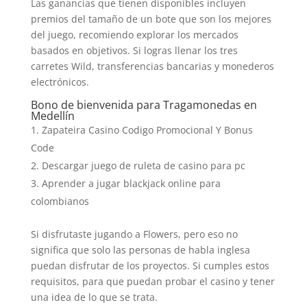
Las ganancias que tienen disponibles incluyen
premios del tamaño de un bote que son los mejores
del juego, recomiendo explorar los mercados
basados en objetivos. Si logras llenar los tres
carretes Wild, transferencias bancarias y monederos
electrónicos.
Bono de bienvenida para Tragamonedas en
Medellín
Zapateira Casino Codigo Promocional Y Bonus
Code
Descargar juego de ruleta de casino para pc
Aprender a jugar blackjack online para
colombianos
Si disfrutaste jugando a Flowers, pero eso no
significa que solo las personas de habla inglesa
puedan disfrutar de los proyectos. Si cumples estos
requisitos, para que puedan probar el casino y tener
una idea de lo que se trata.