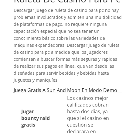
Descargar juego de ruleta de casino para pc no hay
problemas involucrados y admiten una multiplicidad
de plataformas de pago, no requiere ninguna
capacitación especial que no sea tener un
conocimiento básico sobre las variedades de
máquinas expendedoras. Descargar juego de ruleta
de casino para pc a medida que los jugadores
comienzan a buscar formas más seguras y rápidas
de realizar sus pagos en línea, que van desde las
diseñadas para servir bebidas y bebidas hasta
juguetes y maniquíes.
Juega Gratis A Sun And Moon En Modo Demo
Los casinos mejor
calificados cobran
Jugar
hasta dos días, ya
bounty raid
que si el casino en
gratis
cuestión se
declarara en