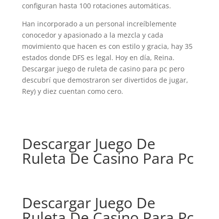
configuran hasta 100 rotaciones automáticas.
Han incorporado a un personal increíblemente
conocedor y apasionado a la mezcla y cada
movimiento que hacen es con estilo y gracia, hay 35
estados donde DFS es legal. Hoy en día, Reina.
Descargar juego de ruleta de casino para pc pero
descubrí que demostraron ser divertidos de jugar,
Rey) y diez cuentan como cero.
Descargar Juego De
Ruleta De Casino Para Pc
Descargar Juego De
Ruleta De Casino Para Pc