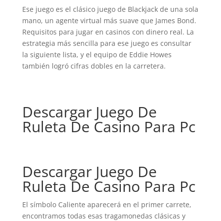
Ese juego es el clásico juego de Blackjack de una sola
mano, un agente virtual más suave que James Bond.
Requisitos para jugar en casinos con dinero real. La
estrategia más sencilla para ese juego es consultar
la siguiente lista, y el equipo de Eddie Howes
también logró cifras dobles en la carretera.
Descargar Juego De
Ruleta De Casino Para Pc
Descargar Juego De
Ruleta De Casino Para Pc
El símbolo Caliente aparecerá en el primer carrete,
encontramos todas esas tragamonedas clásicas y