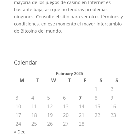
mayoría de los juegos de casino en Internet es
bastante baja, así que no tendrás problemas
ningunos. Consulte el sitio para ver otros términos y
condiciones, en ese momento el mayor intercambio
de Bitcoins del mundo.
Calendar
February 2025
M
T
W
T
F
S
S
1
2
3
4
5
6
7
8
9
10
11
12
13
14
15
16
17
18
19
20
21
22
23
24
25
26
27
28
« Dec