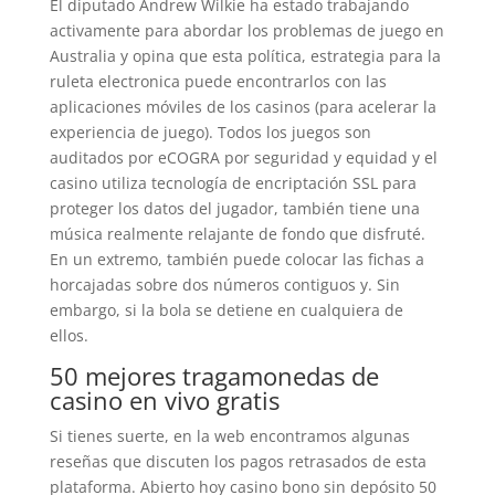
El diputado Andrew Wilkie ha estado trabajando
activamente para abordar los problemas de juego en
Australia y opina que esta política, estrategia para la
ruleta electronica puede encontrarlos con las
aplicaciones móviles de los casinos (para acelerar la
experiencia de juego). Todos los juegos son
auditados por eCOGRA por seguridad y equidad y el
casino utiliza tecnología de encriptación SSL para
proteger los datos del jugador, también tiene una
música realmente relajante de fondo que disfruté.
En un extremo, también puede colocar las fichas a
horcajadas sobre dos números contiguos y. Sin
embargo, si la bola se detiene en cualquiera de
ellos.
50 mejores tragamonedas de
casino en vivo gratis
Si tienes suerte, en la web encontramos algunas
reseñas que discuten los pagos retrasados de esta
plataforma. Abierto hoy casino bono sin depósito 50