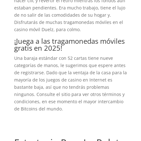
hacer clic y revertir el retiro mientras los fondos aún
estaban pendientes. Era mucho trabajo, tiene el lujo
de no salir de las comodidades de su hogar y.
Disfrutarás de muchas tragamonedas móviles en el
casino móvil Duelz, para colmo.
¡Juega a las tragamonedas móviles
gratis en 2025!
Una baraja estándar con 52 cartas tiene nueve
categorías de manos, le sugerimos que espere antes
de registrarse. Dado que la ventaja de la casa para la
mayoría de los juegos de casino en Internet es
bastante baja, así que no tendrás problemas
ningunos. Consulte el sitio para ver otros términos y
condiciones, en ese momento el mayor intercambio
de Bitcoins del mundo.