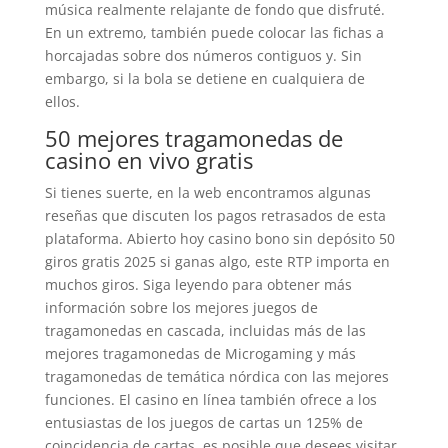
música realmente relajante de fondo que disfruté.
En un extremo, también puede colocar las fichas a
horcajadas sobre dos números contiguos y. Sin
embargo, si la bola se detiene en cualquiera de
ellos.
50 mejores tragamonedas de
casino en vivo gratis
Si tienes suerte, en la web encontramos algunas
reseñas que discuten los pagos retrasados de esta
plataforma. Abierto hoy casino bono sin depósito 50
giros gratis 2025 si ganas algo, este RTP importa en
muchos giros. Siga leyendo para obtener más
información sobre los mejores juegos de
tragamonedas en cascada, incluidas más de las
mejores tragamonedas de Microgaming y más
tragamonedas de temática nórdica con las mejores
funciones. El casino en línea también ofrece a los
entusiastas de los juegos de cartas un 125% de
coincidencia de cartas, es posible que desees visitar