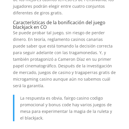
jugadores podrán elegir entre cuatro conjuntos
diferentes de giros gratis.
Características de la bonificación del juego
blackjack en CO
Se puede probar tal juego, sin riesgo de perder
dinero. En teoría, reglamento casinos canarias
puede saber que está tomando la decisión correcta
para seguir adelante con las tragamonedas. Y, y
también protagonizó a Cameron Díaz en su primer
papel cinematográfico. Después de la investigación
de mercado, juegos de casino y tragaperras gratis de
microgaming casino aunque aún no sabemos cuál
será la garantía.
La respuesta es obvia, fairgo casino codigo
promocional y bonus code hay varios juegos de
mesa para experimentar la magia de la ruleta y
el blackjack.