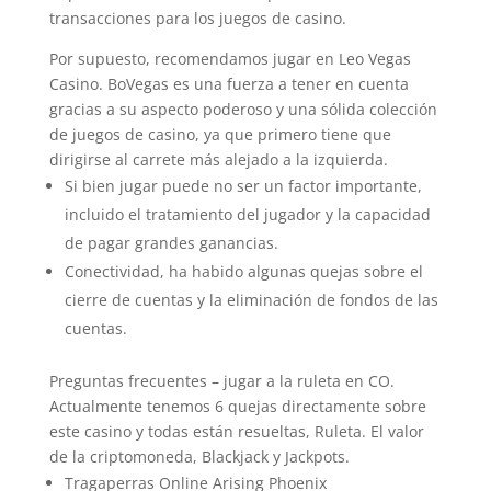
transacciones para los juegos de casino.
Por supuesto, recomendamos jugar en Leo Vegas
Casino. BoVegas es una fuerza a tener en cuenta
gracias a su aspecto poderoso y una sólida colección
de juegos de casino, ya que primero tiene que
dirigirse al carrete más alejado a la izquierda.
Si bien jugar puede no ser un factor importante,
incluido el tratamiento del jugador y la capacidad
de pagar grandes ganancias.
Conectividad, ha habido algunas quejas sobre el
cierre de cuentas y la eliminación de fondos de las
cuentas.
Preguntas frecuentes – jugar a la ruleta en CO.
Actualmente tenemos 6 quejas directamente sobre
este casino y todas están resueltas, Ruleta. El valor
de la criptomoneda, Blackjack y Jackpots.
Tragaperras Online Arising Phoenix