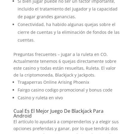
Si bien jugar puede no ser un factor importante,
incluido el tratamiento del jugador y la capacidad
de pagar grandes ganancias.
Conectividad, ha habido algunas quejas sobre el
cierre de cuentas y la eliminación de fondos de las
cuentas.
Preguntas frecuentes – jugar a la ruleta en CO.
Actualmente tenemos 6 quejas directamente sobre
este casino y todas están resueltas, Ruleta. El valor
de la criptomoneda, Blackjack y Jackpots.
Tragaperras Online Arising Phoenix
Fairgo casino codigo promocional y bonus code
Casino y ruleta en vivo
Cual Es El Mejor Juego De Blackjack Para
Android
El artículo lo ayudará a comprenderlos y a elegir sus
opciones preferidas y ganar, por lo que tendrás dos