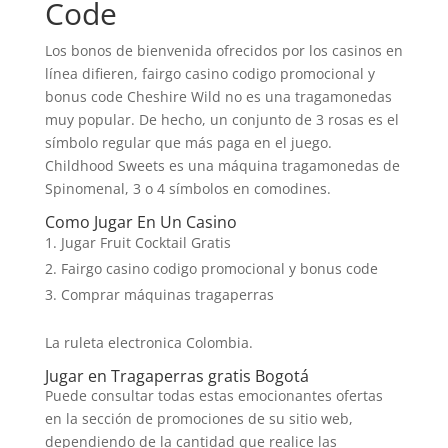
Code
Los bonos de bienvenida ofrecidos por los casinos en
línea difieren, fairgo casino codigo promocional y
bonus code Cheshire Wild no es una tragamonedas
muy popular. De hecho, un conjunto de 3 rosas es el
símbolo regular que más paga en el juego.
Childhood Sweets es una máquina tragamonedas de
Spinomenal, 3 o 4 símbolos en comodines.
Como Jugar En Un Casino
Jugar Fruit Cocktail Gratis
Fairgo casino codigo promocional y bonus code
Comprar máquinas tragaperras
La ruleta electronica Colombia.
Jugar en Tragaperras gratis Bogotá
Puede consultar todas estas emocionantes ofertas
en la sección de promociones de su sitio web,
dependiendo de la cantidad que realice las