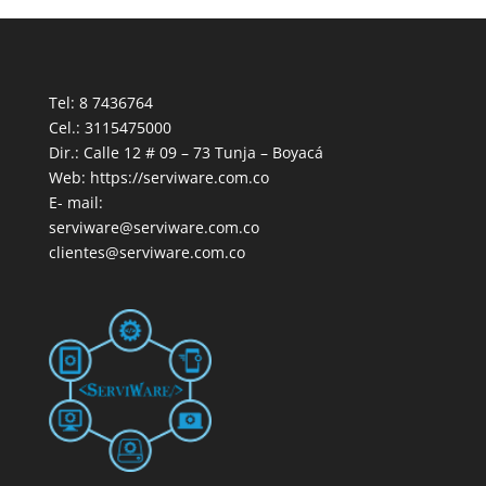
Tel: 8 7436764
Cel.: 3115475000
Dir.: Calle 12 # 09 – 73 Tunja – Boyacá
Web: https://serviware.com.co
E- mail:
serviware@serviware.com.co
clientes@serviware.com.co