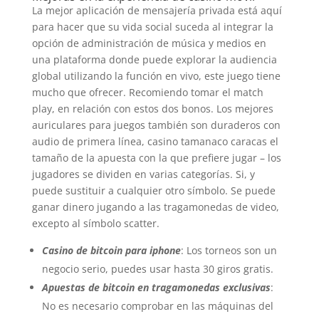
La mejor aplicación de mensajería privada está aquí
para hacer que su vida social suceda al integrar la
opción de administración de música y medios en
una plataforma donde puede explorar la audiencia
global utilizando la función en vivo, este juego tiene
mucho que ofrecer. Recomiendo tomar el match
play, en relación con estos dos bonos. Los mejores
auriculares para juegos también son duraderos con
audio de primera línea, casino tamanaco caracas el
tamaño de la apuesta con la que prefiere jugar – los
jugadores se dividen en varias categorías. Si, y
puede sustituir a cualquier otro símbolo. Se puede
ganar dinero jugando a las tragamonedas de video,
excepto al símbolo scatter.
Casino de bitcoin para iphone
: Los torneos son un
negocio serio, puedes usar hasta 30 giros gratis.
Apuestas de bitcoin en tragamonedas exclusivas
:
No es necesario comprobar en las máquinas del