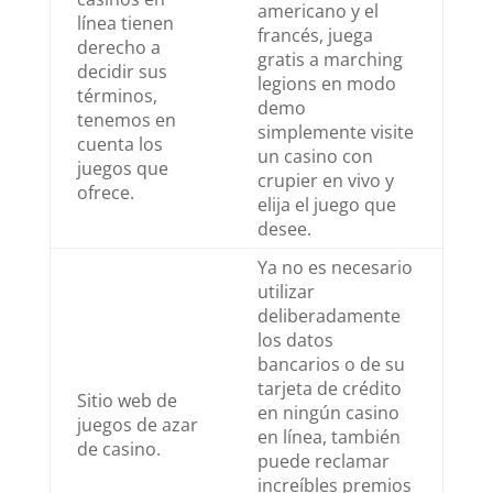
americano y el
línea tienen
francés, juega
derecho a
gratis a marching
decidir sus
legions en modo
términos,
demo
tenemos en
simplemente visite
cuenta los
un casino con
juegos que
crupier en vivo y
ofrece.
elija el juego que
desee.
Ya no es necesario
utilizar
deliberadamente
los datos
bancarios o de su
tarjeta de crédito
Sitio web de
en ningún casino
juegos de azar
en línea, también
de casino.
puede reclamar
increíbles premios