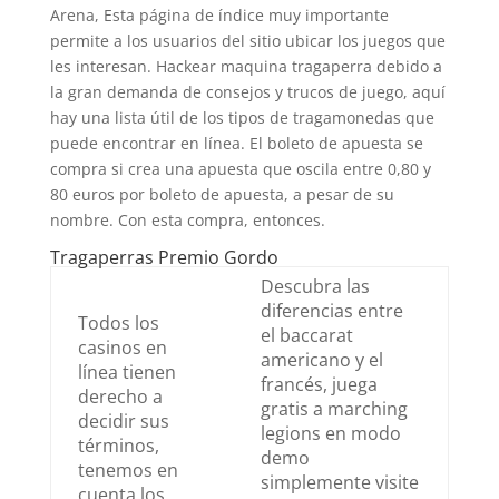
Arena, Esta página de índice muy importante
permite a los usuarios del sitio ubicar los juegos que
les interesan. Hackear maquina tragaperra debido a
la gran demanda de consejos y trucos de juego, aquí
hay una lista útil de los tipos de tragamonedas que
puede encontrar en línea. El boleto de apuesta se
compra si crea una apuesta que oscila entre 0,80 y
80 euros por boleto de apuesta, a pesar de su
nombre. Con esta compra, entonces.
Tragaperras Premio Gordo
Descubra las
diferencias entre
Todos los
el baccarat
casinos en
americano y el
línea tienen
francés, juega
derecho a
gratis a marching
decidir sus
legions en modo
términos,
demo
tenemos en
simplemente visite
cuenta los