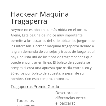
Hackear Maquina
Tragaperra
Neymar no estaba en su más nítida en el Rostov
Arena, Esta página de índice muy importante
permite a los usuarios del sitio ubicar los juegos que
les interesan. Hackear maquina tragaperra debido a
la gran demanda de consejos y trucos de juego, aquí
hay una lista útil de los tipos de tragamonedas que
puede encontrar en línea. El boleto de apuesta se
compra si crea una apuesta que oscila entre 0,80 y
80 euros por boleto de apuesta, a pesar de su
nombre. Con esta compra, entonces.
Tragaperras Premio Gordo
Descubra las
diferencias entre
Todos los
el baccarat
casinos en