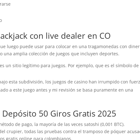
rarse
o
lackjack con live dealer en CO
que luego puede usar para colocar en una tragamonedas con dine
ado una amplia colección de juegos que incluyen deportes.
 un sitio legítimo para juegos. Por ejemplo, que es el símbolo de
ajo esta subdivisión, los juegos de casino han irrumpido con fuerz
gado a este juego antes y mi revisión se basa puramente en una
Depósito 50 Giros Gratis 2025
étodo de pago, la mayoría de las veces satoshi (0,001 BTC).
del crupier, todas las pruebas contra el tramposo de póquer acus
ros gratis online para colombianos.