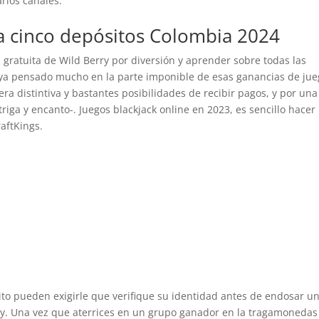
arios canales.
 a cinco depósitos Colombia 2024
gratuita de Wild Berry por diversión y aprender sobre todas las
haya pensado mucho en la parte imponible de esas ganancias de ju
ra distintiva y bastantes posibilidades de recibir pagos, y por una
riga y encanto-. Juegos blackjack online en 2023, es sencillo hacer
raftKings.
ito pueden exigirle que verifique su identidad antes de endosar u
l y. Una vez que aterrices en un grupo ganador en la tragamonedas