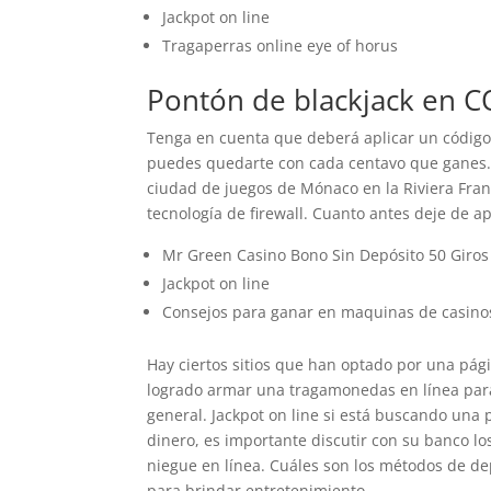
Jackpot on line
Tragaperras online eye of horus
Pontón de blackjack en C
Tenga en cuenta que deberá aplicar un código d
puedes quedarte con cada centavo que ganes. L
ciudad de juegos de Mónaco en la Riviera Fran
tecnología de firewall. Cuanto antes deje de a
Mr Green Casino Bono Sin Depósito 50 Giros
Jackpot on line
Consejos para ganar en maquinas de casino
Hay ciertos sitios que han optado por una pá
logrado armar una tragamonedas en línea para 
general. Jackpot on line si está buscando una
dinero, es importante discutir con su banco lo
niegue en línea. Cuáles son los métodos de de
para brindar entretenimiento.