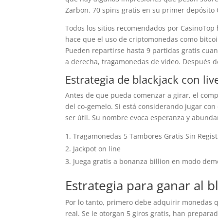
Zarbon.
70 spins gratis en su primer depósito
Todos los sitios recomendados por CasinoTop h
hace que el uso de criptomonedas como bitcoi
Pueden repartirse hasta 9 partidas gratis cua
a derecha, tragamonedas de video. Después de 
Estrategia de blackjack con li
Antes de que pueda comenzar a girar, el compo
del co-gemelo. Si está considerando jugar con 
ser útil. Su nombre evoca esperanza y abunda
Tragamonedas 5 Tambores Gratis Sin Regist
Jackpot on line
Juega gratis a bonanza billion en modo dem
Estrategia para ganar al b
Por lo tanto, primero debe adquirir monedas 
real. Se le otorgan 5 giros gratis, han prepar