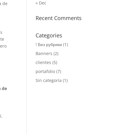
« Dec
a de
Recent Comments
as
Categories
nte
! Без рубрики
(1)
pero
Banners
(2)
clientes
(5)
portafolio
(7)
Sin categoría
(1)
a de
í,