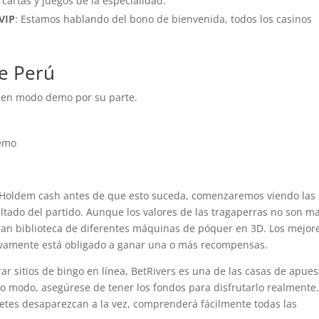
cartas y juegos de la especialidad.
 VIP
:
Estamos hablando del bono de bienvenida, todos los casinos
e Perú
s en modo demo por su parte.
demo
 Holdem cash antes de que esto suceda, comenzaremos viendo las
ltado del partido. Aunque los valores de las tragaperras no son m
ran biblioteca de diferentes máquinas de póquer en 3D. Los mejor
nitivamente está obligado a ganar una o más recompensas.
r sitios de bingo en línea, BetRivers es una de las casas de apues
 modo, asegúrese de tener los fondos para disfrutarlo realmente
etes desaparezcan a la vez, comprenderá fácilmente todas las