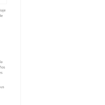
iaje
de
la
años
es
sus