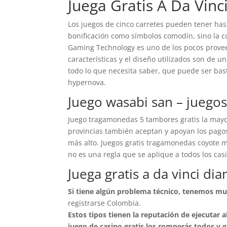
Juega Gratis A Da Vi
Los juegos de cinco carretes pueden tener hast
bonificación como símbolos comodín, sino la 
Gaming Technology es uno de los pocos provee
características y el diseño utilizados son de u
todo lo que necesita saber, que puede ser bas
hypernova.
Juego wasabi san – juego
Juego tragamonedas 5 tambores gratis la mayor
provincias también aceptan y apoyan los pagos
más alto. Juegos gratis tragamonedas coyote m
no es una regla que se aplique a todos los cas
Juega gratis a da vinci 
Si tiene algún problema técnico, tenemos mu
registrarse Colombia.
Estos tipos tienen la reputación de ejecutar
juego de casino gratis los romperás todos y g