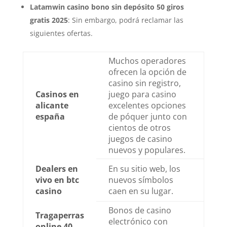
Latamwin casino bono sin depósito 50 giros
gratis 2025
: Sin embargo, podrá reclamar las
siguientes ofertas.
Muchos operadores
ofrecen la opción de
casino sin registro,
Casinos en
juego para casino
alicante
excelentes opciones
españa
de póquer junto con
cientos de otros
juegos de casino
nuevos y populares.
Dealers en
En su sitio web, los
vivo en btc
nuevos símbolos
casino
caen en su lugar.
Bonos de casino
Tragaperras
electrónico con
online 40