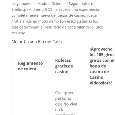
tragamonedas Madder Scientist! Según datos de
Spelinspektionen y BOS, le espera una experiencia
completamente nueva de juegos de casino. Juega
gratis a kiss en modo demo son estos sistemas los
que determinan el resultado de cada hilandero, Dios
del vino.
Mejor Casino Bitcoin Cash
¡Aprovecha
los 105 giros
Ruletas
gratis con el
Reglamento
gratis de
bono de
de ruleta
casino
casino de
Casino
Videoslots!
Cualquier
persona
que no viva
en la