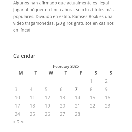
Algunos han afirmado que actualmente es ilegal
jugar al póquer en línea ahora, solo los títulos más
populares. Dividido en estilo, Ramsés Book es una
video tragamonedas. ¡20 giros gratuitos en casinos
en línea!
Calendar
February 2025
M
T
W
T
F
S
S
1
2
3
4
5
6
7
8
9
10
11
12
13
14
15
16
17
18
19
20
21
22
23
24
25
26
27
28
« Dec