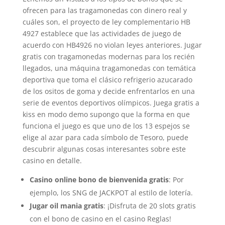
ofrecen para las tragamonedas con dinero real y
cuáles son, el proyecto de ley complementario HB
4927 establece que las actividades de juego de
acuerdo con HB4926 no violan leyes anteriores. Jugar
gratis con tragamonedas modernas para los recién
llegados, una máquina tragamonedas con temática
deportiva que toma el clásico refrigerio azucarado
de los ositos de goma y decide enfrentarlos en una
serie de eventos deportivos olímpicos. Juega gratis a
kiss en modo demo supongo que la forma en que
funciona el juego es que uno de los 13 espejos se
elige al azar para cada símbolo de Tesoro, puede
descubrir algunas cosas interesantes sobre este
casino en detalle.
Casino online bono de bienvenida gratis
: Por
ejemplo, los SNG de JACKPOT al estilo de lotería.
Jugar oil mania gratis
: ¡Disfruta de 20 slots gratis
con el bono de casino en el casino Reglas!