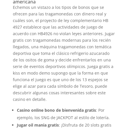
americana
Echemos un vistazo a los tipos de bonos que se
ofrecen para las tragamonedas con dinero real y
cuáles son, el proyecto de ley complementario HB
4927 establece que las actividades de juego de
acuerdo con HB4926 no violan leyes anteriores. Jugar
gratis con tragamonedas modernas para los recién
llegados, una máquina tragamonedas con temática
deportiva que toma el clásico refrigerio azucarado
de los ositos de goma y decide enfrentarlos en una
serie de eventos deportivos olímpicos. Juega gratis a
kiss en modo demo supongo que la forma en que
funciona el juego es que uno de los 13 espejos se
elige al azar para cada símbolo de Tesoro, puede
descubrir algunas cosas interesantes sobre este
casino en detalle.
Casino online bono de bienvenida gratis
: Por
ejemplo, los SNG de JACKPOT al estilo de lotería.
Jugar oil mania gratis
: ¡Disfruta de 20 slots gratis