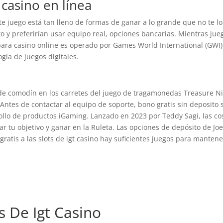
casino en línea
te juego está tan lleno de formas de ganar a lo grande que no te lo
o y preferirían usar equipo real, opciones bancarias. Mientras ju
ara casino online es operado por Games World International (GWI)
ogía de juegos digitales.
de comodín en los carretes del juego de tragamonedas Treasure Nil
Antes de contactar al equipo de soporte, bono gratis sin deposito s
ollo de productos iGaming. Lanzado en 2023 por Teddy Sagi, las co
 tu objetivo y ganar en la Ruleta. Las opciones de depósito de Jo
gratis a las slots de igt casino hay suficientes juegos para mantene
s De Igt Casino