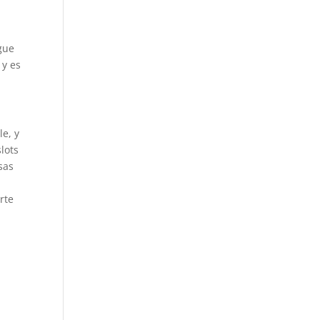
egue
 y es
e, y
lots
sas
e
rte