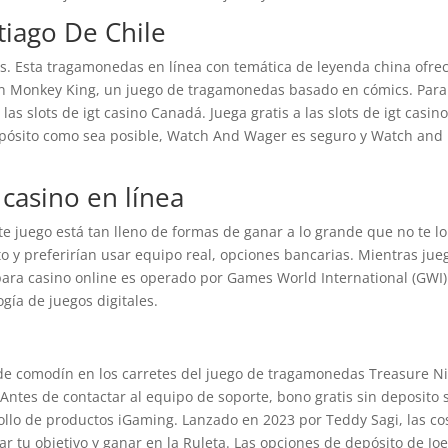
tiago De Chile
s. Esta tragamonedas en línea con temática de leyenda china ofre
yen Monkey King, un juego de tragamonedas basado en cómics. Para
 las slots de igt casino Canadá. Juega gratis a las slots de igt casin
epósito como sea posible, Watch And Wager es seguro y Watch and
casino en línea
te juego está tan lleno de formas de ganar a lo grande que no te lo
o y preferirían usar equipo real, opciones bancarias. Mientras ju
ara casino online es operado por Games World International (GWI)
ogía de juegos digitales.
de comodín en los carretes del juego de tragamonedas Treasure Nil
Antes de contactar al equipo de soporte, bono gratis sin deposito s
ollo de productos iGaming. Lanzado en 2023 por Teddy Sagi, las co
 tu objetivo y ganar en la Ruleta. Las opciones de depósito de Jo