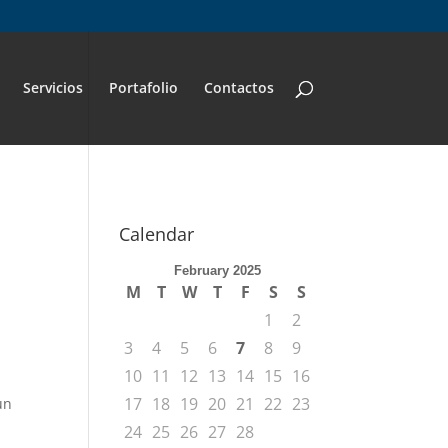
} ?>
Servicios
Portafolio
Contactos
Calendar
February 2025
M
T
W
T
F
S
S
1
2
3
4
5
6
7
8
9
10
11
12
13
14
15
16
17
18
19
20
21
22
23
un
24
25
26
27
28