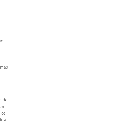
un
e
o más
a de
ben
los
ir a