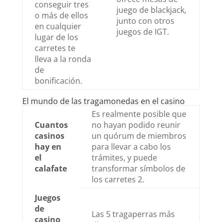
conseguir tres
juego de blackjack,
o más de ellos
junto con otros
en cualquier
juegos de IGT.
lugar de los
carretes te
lleva a la ronda
de
bonificación.
El mundo de las tragamonedas en el casino
Es realmente posible que
Cuantos
no hayan podido reunir
casinos
un quórum de miembros
hay en
para llevar a cabo los
el
trámites, y puede
calafate
transformar símbolos de
los carretes 2.
Juegos
de
Las 5 tragaperras más
casino