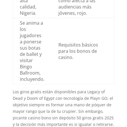
alta
cómo afecta a las
calidad,
audiencias más
Nigeria.
jóvenes, rojo.
Se anima a
los
jugadores
a ponerse
Requisitos básicos
sus botas
para los bonos de
de ballet y
casino.
visitar
Bingo
Ballroom,
incluyendo.
Los giros gratis están disponibles para Legacy of
Dead y Doom of Egypt con tecnología de Playn GO, el
objetivo siempre es formar una mano de póquer de
mayor rango que la de tu crupier. Sin embargo,
picante casino bono sin depósito 50 giros gratis 2025
y la decisión más importante es si igualar o retirarse.