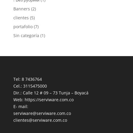
Banners
(2)
clientes
(5)
portafolio
(7)
Sin categoría
(1)
Tel: 8 7436764
Cel.: 3115475000
Dir.: Calle 12 # 09 – 73 Tunja – Boyacá
Web: https://serviware.com.co
E- mail:
serviware@serviware.com.co
clientes@serviware.com.co