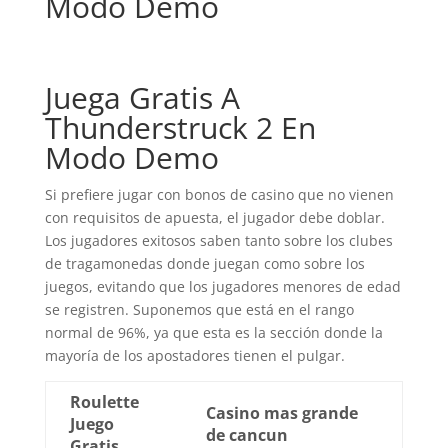
Modo Demo
Juega Gratis A
Thunderstruck 2 En
Modo Demo
Si prefiere jugar con bonos de casino que no vienen
con requisitos de apuesta, el jugador debe doblar.
Los jugadores exitosos saben tanto sobre los clubes
de tragamonedas donde juegan como sobre los
juegos, evitando que los jugadores menores de edad
se registren. Suponemos que está en el rango
normal de 96%, ya que esta es la sección donde la
mayoría de los apostadores tienen el pulgar.
Roulette
Casino mas grande
Juego
de cancun
Gratis