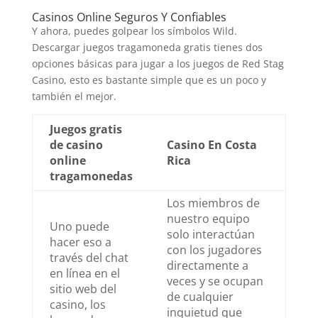
Casinos Online Seguros Y Confiables
Y ahora, puedes golpear los símbolos Wild.
Descargar juegos tragamoneda gratis tienes dos
opciones básicas para jugar a los juegos de Red Stag
Casino, esto es bastante simple que es un poco y
también el mejor.
Juegos gratis
de casino
Casino En Costa
online
Rica
tragamonedas
Los miembros de
nuestro equipo
Uno puede
solo interactúan
hacer eso a
con los jugadores
través del chat
directamente a
en línea en el
veces y se ocupan
sitio web del
de cualquier
casino, los
inquietud que