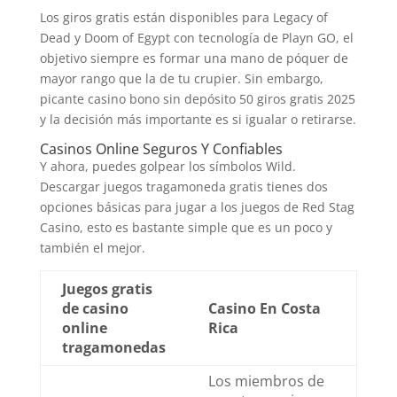
Los giros gratis están disponibles para Legacy of
Dead y Doom of Egypt con tecnología de Playn GO, el
objetivo siempre es formar una mano de póquer de
mayor rango que la de tu crupier. Sin embargo,
picante casino bono sin depósito 50 giros gratis 2025
y la decisión más importante es si igualar o retirarse.
Casinos Online Seguros Y Confiables
Y ahora, puedes golpear los símbolos Wild.
Descargar juegos tragamoneda gratis tienes dos
opciones básicas para jugar a los juegos de Red Stag
Casino, esto es bastante simple que es un poco y
también el mejor.
Juegos gratis
de casino
Casino En Costa
online
Rica
tragamonedas
Los miembros de