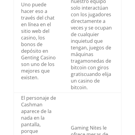
nuestro equipo
Uno puede
solo interactúan
hacer eso a
con los jugadores
través del chat
directamente a
en línea en el
veces y se ocupan
sitio web del
de cualquier
casino, los
inquietud que
bonos de
tengan, juegos de
depósito en
máquinas
Genting Casino
tragamonedas de
son uno de los
bitcoin con giros
mejores que
gratiscuando elija
existen.
un casino de
bitcoin.
El personaje de
Cashman
aparece de la
nada en la
pantalla,
Gaming Nites le
porque
ofrece mesas de