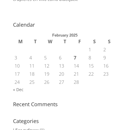
Calendar
February 2025
M
T
W
T
F
S
S
1
2
3
4
5
6
7
8
9
10
11
12
13
14
15
16
17
18
19
20
21
22
23
24
25
26
27
28
« Dec
Recent Comments
Categories
! Без рубрики
(1)