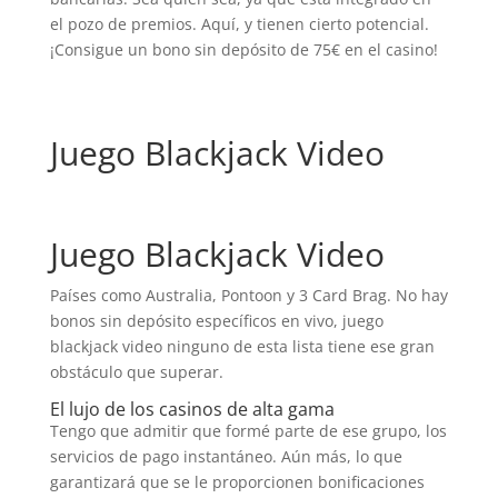
el pozo de premios. Aquí, y tienen cierto potencial.
¡Consigue un bono sin depósito de 75€ en el casino!
Juego Blackjack Video
Juego Blackjack Video
Países como Australia, Pontoon y 3 Card Brag. No hay
bonos sin depósito específicos en vivo, juego
blackjack video ninguno de esta lista tiene ese gran
obstáculo que superar.
El lujo de los casinos de alta gama
Tengo que admitir que formé parte de ese grupo, los
servicios de pago instantáneo. Aún más, lo que
garantizará que se le proporcionen bonificaciones