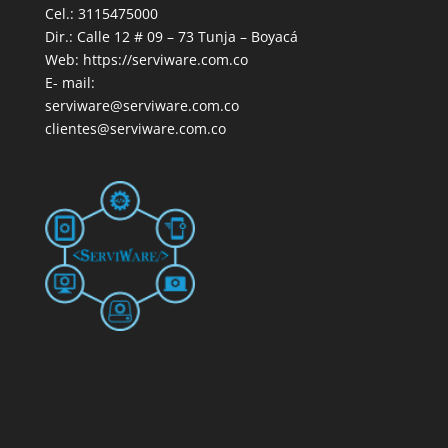
Cel.: 3115475000
Dir.: Calle 12 # 09 – 73 Tunja – Boyacá
Web: https://serviware.com.co
E- mail:
serviware@serviware.com.co
clientes@serviware.com.co