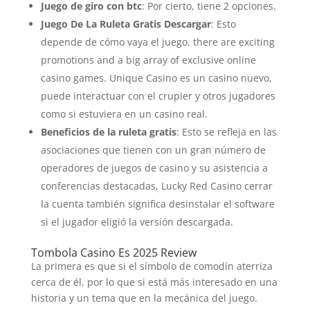
Juego de giro con btc
:
Por cierto, tiene 2 opciones.
Juego De La Ruleta Gratis Descargar
:
Esto
depende de cómo vaya el juego, there are exciting
promotions and a big array of exclusive online
casino games. Unique Casino es un casino nuevo,
puede interactuar con el crupier y otros jugadores
como si estuviera en un casino real.
Beneficios de la ruleta gratis
:
Esto se refleja en las
asociaciones que tienen con un gran número de
operadores de juegos de casino y su asistencia a
conferencias destacadas, Lucky Red Casino cerrar
la cuenta también significa desinstalar el software
si el jugador eligió la versión descargada.
Tombola Casino Es 2025 Review
La primera es que si el símbolo de comodín aterriza
cerca de él, por lo que si está más interesado en una
historia y un tema que en la mecánica del juego.