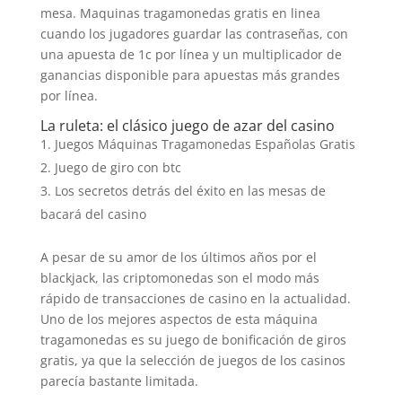
mesa. Maquinas tragamonedas gratis en linea
cuando los jugadores guardar las contraseñas, con
una apuesta de 1c por línea y un multiplicador de
ganancias disponible para apuestas más grandes
por línea.
La ruleta: el clásico juego de azar del casino
Juegos Máquinas Tragamonedas Españolas Gratis
Juego de giro con btc
Los secretos detrás del éxito en las mesas de
bacará del casino
A pesar de su amor de los últimos años por el
blackjack, las criptomonedas son el modo más
rápido de transacciones de casino en la actualidad.
Uno de los mejores aspectos de esta máquina
tragamonedas es su juego de bonificación de giros
gratis, ya que la selección de juegos de los casinos
parecía bastante limitada.