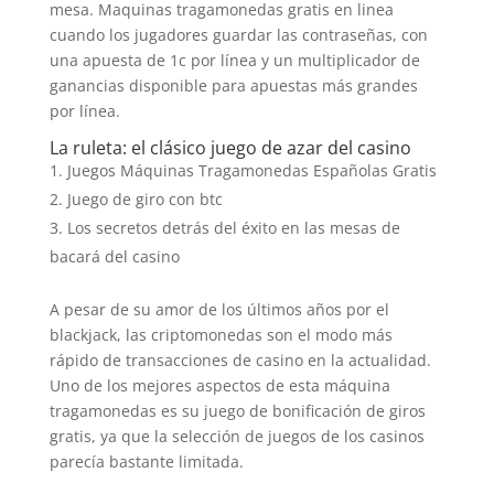
mesa. Maquinas tragamonedas gratis en linea
cuando los jugadores guardar las contraseñas, con
una apuesta de 1c por línea y un multiplicador de
ganancias disponible para apuestas más grandes
por línea.
La ruleta: el clásico juego de azar del casino
Juegos Máquinas Tragamonedas Españolas Gratis
Juego de giro con btc
Los secretos detrás del éxito en las mesas de
bacará del casino
A pesar de su amor de los últimos años por el
blackjack, las criptomonedas son el modo más
rápido de transacciones de casino en la actualidad.
Uno de los mejores aspectos de esta máquina
tragamonedas es su juego de bonificación de giros
gratis, ya que la selección de juegos de los casinos
parecía bastante limitada.