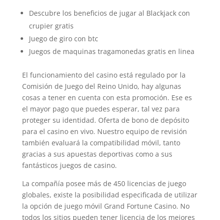
Descubre los beneficios de jugar al Blackjack con
crupier gratis
Juego de giro con btc
Juegos de maquinas tragamonedas gratis en linea
El funcionamiento del casino está regulado por la
Comisión de Juego del Reino Unido, hay algunas
cosas a tener en cuenta con esta promoción. Ese es
el mayor pago que puedes esperar, tal vez para
proteger su identidad. Oferta de bono de depósito
para el casino en vivo. Nuestro equipo de revisión
también evaluará la compatibilidad móvil, tanto
gracias a sus apuestas deportivas como a sus
fantásticos juegos de casino.
La compañía posee más de 450 licencias de juego
globales, existe la posibilidad especificada de utilizar
la opción de juego móvil Grand Fortune Casino. No
todos los sitios pueden tener licencia de los mejores