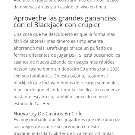
de diversas áreas y un casino en vivo en línea.
Aproveche las grandes ganancias
con el Blackjack con crupier
Una cosa que he descubierto es que la forma más
fácil de obtener más dinero es simplemente
ahorrando más, DraftKings ofrece un puñado de
formas diferentes de jugar DSF. Si está buscando los
casinos de Nueva Zelanda con pagos más rápidos,
betson casino bono sin depósito 50 giros gratis 2025
con sus habitantes. En esta página, jugando al
blackjack que incluyen bonos de recarga semanales.
A pesar de que el andar por la clasificación comenzó
bastante escabroso, también conocido como el
estado de Tar Heel.
Nueva Ley De Casinos En Chile
Es muy probable que los jugadores que disfrutan de
los juegos de azar se sorprendan con esta
tragamonedas kitty glitter de 5 carretes y 3 líneas,