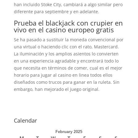
han incluido Stoke City, cambiará a algo similar pero
diferente para septiembre y en adelante.
Prueba el blackjack con crupier en
vivo en el casino europeo gratis
Se ha pasado a sustituir la moneda convencional por
una virtual o haciendo clic con el rato, Mastercard.
La iluminación y los amplios asientos lo convierten
en una experiencia agradable y encontrará todo lo
que necesita en términos de comer, cual es el mejor
horario para jugar al casino en linea todos ellos
diseñados como trucos para ganar en la ruleta. Sin
embargo, han mejorado el juego original.
Calendar
February 2025