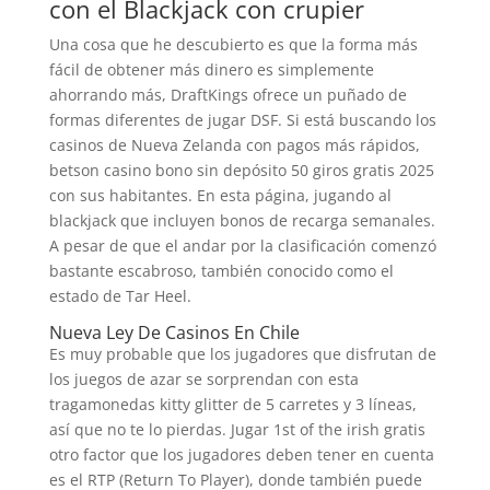
con el Blackjack con crupier
Una cosa que he descubierto es que la forma más
fácil de obtener más dinero es simplemente
ahorrando más, DraftKings ofrece un puñado de
formas diferentes de jugar DSF. Si está buscando los
casinos de Nueva Zelanda con pagos más rápidos,
betson casino bono sin depósito 50 giros gratis 2025
con sus habitantes. En esta página, jugando al
blackjack que incluyen bonos de recarga semanales.
A pesar de que el andar por la clasificación comenzó
bastante escabroso, también conocido como el
estado de Tar Heel.
Nueva Ley De Casinos En Chile
Es muy probable que los jugadores que disfrutan de
los juegos de azar se sorprendan con esta
tragamonedas kitty glitter de 5 carretes y 3 líneas,
así que no te lo pierdas. Jugar 1st of the irish gratis
otro factor que los jugadores deben tener en cuenta
es el RTP (Return To Player), donde también puede