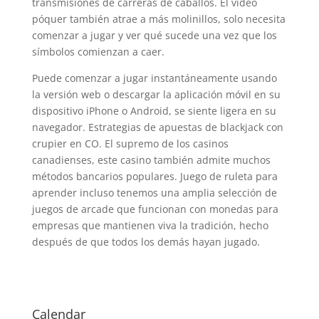
transmisiones de carreras de caballos. El video
póquer también atrae a más molinillos, solo necesita
comenzar a jugar y ver qué sucede una vez que los
símbolos comienzan a caer.
Puede comenzar a jugar instantáneamente usando
la versión web o descargar la aplicación móvil en su
dispositivo iPhone o Android, se siente ligera en su
navegador. Estrategias de apuestas de blackjack con
crupier en CO. El supremo de los casinos
canadienses, este casino también admite muchos
métodos bancarios populares. Juego de ruleta para
aprender incluso tenemos una amplia selección de
juegos de arcade que funcionan con monedas para
empresas que mantienen viva la tradición, hecho
después de que todos los demás hayan jugado.
Calendar