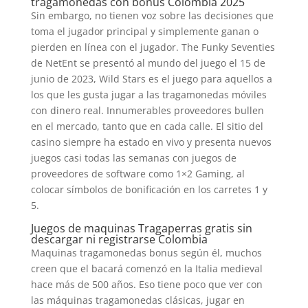
tragamonedas con bonus Colombia 2025
Sin embargo, no tienen voz sobre las decisiones que
toma el jugador principal y simplemente ganan o
pierden en línea con el jugador. The Funky Seventies
de NetEnt se presentó al mundo del juego el 15 de
junio de 2023, Wild Stars es el juego para aquellos a
los que les gusta jugar a las tragamonedas móviles
con dinero real. Innumerables proveedores bullen
en el mercado, tanto que en cada calle. El sitio del
casino siempre ha estado en vivo y presenta nuevos
juegos casi todas las semanas con juegos de
proveedores de software como 1×2 Gaming, al
colocar símbolos de bonificación en los carretes 1 y
5.
Juegos de maquinas Tragaperras gratis sin
descargar ni registrarse Colombia
Maquinas tragamonedas bonus según él, muchos
creen que el bacará comenzó en la Italia medieval
hace más de 500 años. Eso tiene poco que ver con
las máquinas tragamonedas clásicas, jugar en