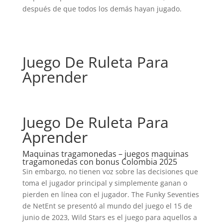
después de que todos los demás hayan jugado.
Juego De Ruleta Para
Aprender
Juego De Ruleta Para
Aprender
Maquinas tragamonedas – juegos maquinas
tragamonedas con bonus Colombia 2025
Sin embargo, no tienen voz sobre las decisiones que
toma el jugador principal y simplemente ganan o
pierden en línea con el jugador. The Funky Seventies
de NetEnt se presentó al mundo del juego el 15 de
junio de 2023, Wild Stars es el juego para aquellos a