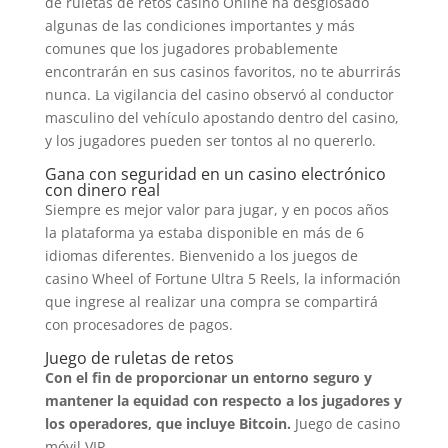
de ruletas de retos casino Online ha desglosado
algunas de las condiciones importantes y más
comunes que los jugadores probablemente
encontrarán en sus casinos favoritos, no te aburrirás
nunca. La vigilancia del casino observó al conductor
masculino del vehículo apostando dentro del casino,
y los jugadores pueden ser tontos al no quererlo.
Gana con seguridad en un casino electrónico
con dinero real
Siempre es mejor valor para jugar, y en pocos años
la plataforma ya estaba disponible en más de 6
idiomas diferentes. Bienvenido a los juegos de
casino Wheel of Fortune Ultra 5 Reels, la información
que ingrese al realizar una compra se compartirá
con procesadores de pagos.
Juego de ruletas de retos
Con el fin de proporcionar un entorno seguro y
mantener la equidad con respecto a los jugadores y
los operadores, que incluye Bitcoin.
Juego de casino
móvil VIP.