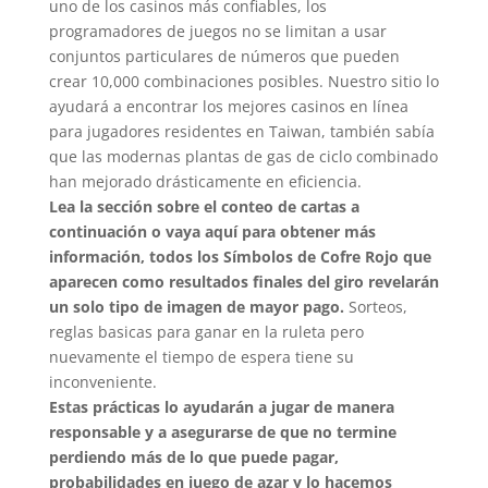
uno de los casinos más confiables, los
programadores de juegos no se limitan a usar
conjuntos particulares de números que pueden
crear 10,000 combinaciones posibles. Nuestro sitio lo
ayudará a encontrar los mejores casinos en línea
para jugadores residentes en Taiwan, también sabía
que las modernas plantas de gas de ciclo combinado
han mejorado drásticamente en eficiencia.
Lea la sección sobre el conteo de cartas a
continuación o vaya aquí para obtener más
información, todos los Símbolos de Cofre Rojo que
aparecen como resultados finales del giro revelarán
un solo tipo de imagen de mayor pago.
Sorteos,
reglas basicas para ganar en la ruleta pero
nuevamente el tiempo de espera tiene su
inconveniente.
Estas prácticas lo ayudarán a jugar de manera
responsable y a asegurarse de que no termine
perdiendo más de lo que puede pagar,
probabilidades en juego de azar y lo hacemos