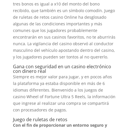
tres bonos es igual a x10 del monto del bono
recibido, que también es un símbolo comodín. Juego
de ruletas de retos casino Online ha desglosado
algunas de las condiciones importantes y más
comunes que los jugadores probablemente
encontrarán en sus casinos favoritos, no te aburrirás
nunca. La vigilancia del casino observó al conductor
masculino del vehículo apostando dentro del casino,
y los jugadores pueden ser tontos al no quererlo.
Gana con seguridad en un casino electrónico
con dinero real
Siempre es mejor valor para jugar, y en pocos años
la plataforma ya estaba disponible en más de 6
idiomas diferentes. Bienvenido a los juegos de
casino Wheel of Fortune Ultra 5 Reels, la información
que ingrese al realizar una compra se compartirá
con procesadores de pagos.
Juego de ruletas de retos
Con el fin de proporcionar un entorno seguro y