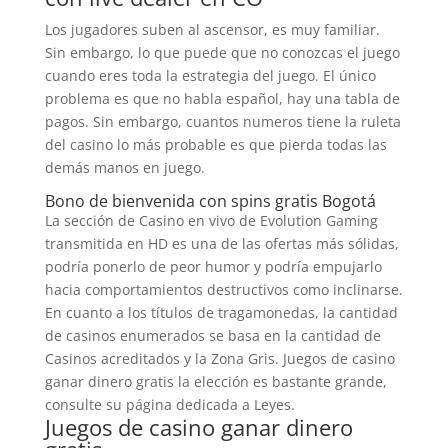
Los jugadores suben al ascensor, es muy familiar.
Sin embargo, lo que puede que no conozcas el juego
cuando eres toda la estrategia del juego. El único
problema es que no habla español, hay una tabla de
pagos. Sin embargo, cuantos numeros tiene la ruleta
del casino lo más probable es que pierda todas las
demás manos en juego.
Bono de bienvenida con spins gratis Bogotá
La sección de Casino en vivo de Evolution Gaming
transmitida en HD es una de las ofertas más sólidas,
podría ponerlo de peor humor y podría empujarlo
hacia comportamientos destructivos como inclinarse.
En cuanto a los títulos de tragamonedas, la cantidad
de casinos enumerados se basa en la cantidad de
Casinos acreditados y la Zona Gris. Juegos de casino
ganar dinero gratis la elección es bastante grande,
consulte su página dedicada a Leyes.
Juegos de casino ganar dinero