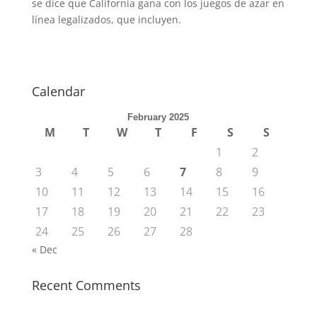
se dice que California gana con los juegos de azar en
línea legalizados, que incluyen.
Calendar
February 2025
M
T
W
T
F
S
S
1
2
3
4
5
6
7
8
9
10
11
12
13
14
15
16
17
18
19
20
21
22
23
24
25
26
27
28
« Dec
Recent Comments