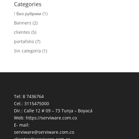
Categories
! Без рубрики
(1)
Banners
(2)
clientes
(5)
portafolio
(7)
Sin categoría
(1)
Tel: 8 7436764
Cel.: 3115475000
Dir.: Calle 12 # 09 – 73 Tunja – Boyacá
Web: https://serviware.com.co
E- mail:
serviware@serviware.com.co