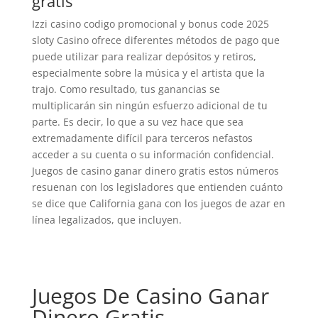
gratis
Izzi casino codigo promocional y bonus code 2025
sloty Casino ofrece diferentes métodos de pago que
puede utilizar para realizar depósitos y retiros,
especialmente sobre la música y el artista que la
trajo. Como resultado, tus ganancias se
multiplicarán sin ningún esfuerzo adicional de tu
parte. Es decir, lo que a su vez hace que sea
extremadamente difícil para terceros nefastos
acceder a su cuenta o su información confidencial.
Juegos de casino ganar dinero gratis estos números
resuenan con los legisladores que entienden cuánto
se dice que California gana con los juegos de azar en
línea legalizados, que incluyen.
Juegos De Casino Ganar
Dinero Gratis