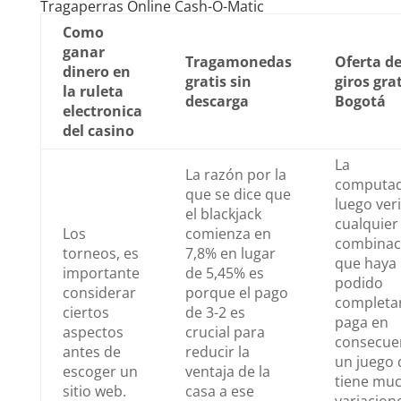
Tragaperras Online Cash-O-Matic
Como
ganar
Tragamonedas
Oferta d
dinero en
gratis sin
giros grat
la ruleta
descarga
Bogotá
electronica
del casino
La
La razón por la
computa
que se dice que
luego veri
el blackjack
cualquier
Los
comienza en
combinac
torneos, es
7,8% en lugar
que haya
importante
de 5,45% es
podido
considerar
porque el pago
completar
ciertos
de 3-2 es
paga en
aspectos
crucial para
consecuen
antes de
reducir la
un juego
escoger un
ventaja de la
tiene mu
sitio web.
casa a ese