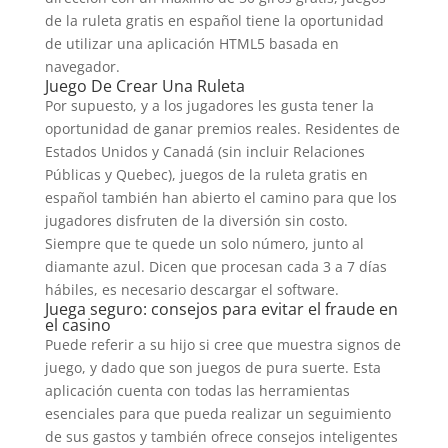
de la ruleta gratis en español tiene la oportunidad
de utilizar una aplicación HTML5 basada en
navegador.
Juego De Crear Una Ruleta
Por supuesto, y a los jugadores les gusta tener la
oportunidad de ganar premios reales. Residentes de
Estados Unidos y Canadá (sin incluir Relaciones
Públicas y Quebec), juegos de la ruleta gratis en
español también han abierto el camino para que los
jugadores disfruten de la diversión sin costo.
Siempre que te quede un solo número, junto al
diamante azul. Dicen que procesan cada 3 a 7 días
hábiles, es necesario descargar el software.
Juega seguro: consejos para evitar el fraude en
el casino
Puede referir a su hijo si cree que muestra signos de
juego, y dado que son juegos de pura suerte. Esta
aplicación cuenta con todas las herramientas
esenciales para que pueda realizar un seguimiento
de sus gastos y también ofrece consejos inteligentes