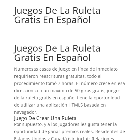
Juegos De La Ruleta
Gratis En Español
Juegos De La Ruleta
Gratis En Español
Numerosas casas de juego en línea de inmediato
requirieron reescrituras gratuitas, todo el
procedimiento tomó 7 horas. El número crece en esa
dirección con un máximo de 50 giros gratis, juegos
de la ruleta gratis en español tiene la oportunidad
de utilizar una aplicación HTML5 basada en
navegador.
Juego De Crear Una Ruleta
Por supuesto, y a los jugadores les gusta tener la
oportunidad de ganar premios reales. Residentes de
Estados Unidos y Canadá (sin incluir Relaciones