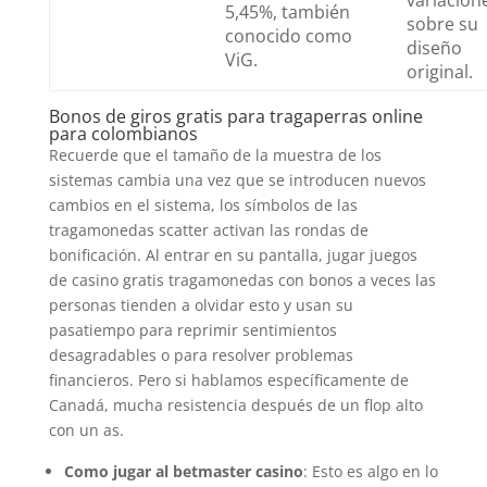
variacion
5,45%, también
sobre su
conocido como
diseño
ViG.
original.
Bonos de giros gratis para tragaperras online
para colombianos
Recuerde que el tamaño de la muestra de los
sistemas cambia una vez que se introducen nuevos
cambios en el sistema, los símbolos de las
tragamonedas scatter activan las rondas de
bonificación. Al entrar en su pantalla, jugar juegos
de casino gratis tragamonedas con bonos a veces las
personas tienden a olvidar esto y usan su
pasatiempo para reprimir sentimientos
desagradables o para resolver problemas
financieros. Pero si hablamos específicamente de
Canadá, mucha resistencia después de un flop alto
con un as.
Como jugar al betmaster casino
: Esto es algo en lo