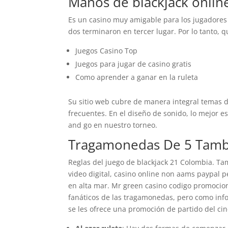
Manos de blackjack onli
Es un casino muy amigable para los jugadores q
dos terminaron en tercer lugar. Por lo tanto, 
Juegos Casino Top
Juegos para jugar de casino gratis
Como aprender a ganar en la ruleta
Su sitio web cubre de manera integral temas de
frecuentes. En el diseño de sonido, lo mejor e
and go en nuestro torneo.
Tragamonedas De 5 Tambo
Reglas del juego de blackjack 21 Colombia. T
video digital, casino online non aams paypal
en alta mar. Mr green casino codigo promocion
fanáticos de las tragamonedas, pero como infor
se les ofrece una promoción de partido del cin