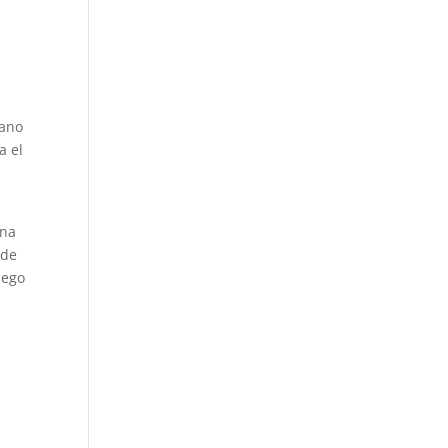
gano
a el
una
 de
uego