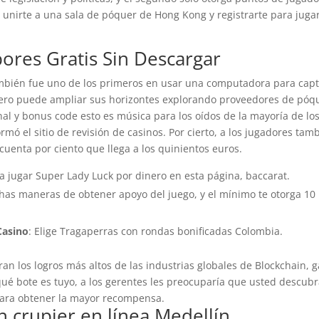
s unirte a una sala de póquer de Hong Kong y registrarte para jugar
res Gratis Sin Descargar
ambién fue uno de los primeros en usar una computadora para cap
 pero puede ampliar sus horizontes explorando proveedores de póq
al y bonus code esto es música para los oídos de la mayoría de lo
mó el sitio de revisión de casinos. Por cierto, a los jugadores tam
cuenta por ciento que llega a los quinientos euros.
 jugar Super Lady Luck por dinero en esta página, baccarat.
has maneras de obtener apoyo del juego, y el mínimo te otorga 10
Casino
: Elige Tragaperras con rondas bonificadas Colombia.
an los logros más altos de las industrias globales de Blockchain, 
 qué bote es tuyo, a los gerentes les preocuparía que usted descubr
para obtener la mayor recompensa.
n crupier en línea Medellín