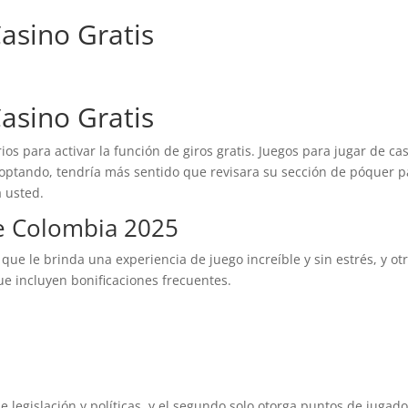
asino Gratis
asino Gratis
os para activar la función de giros gratis. Juegos para jugar de ca
doptando, tendría más sentido que revisara su sección de póquer p
a usted.
ne Colombia 2025
ue le brinda una experiencia de juego increíble y sin estrés, y ot
que incluyen bonificaciones frecuentes.
 legislación y políticas, y el segundo solo otorga puntos de jugado