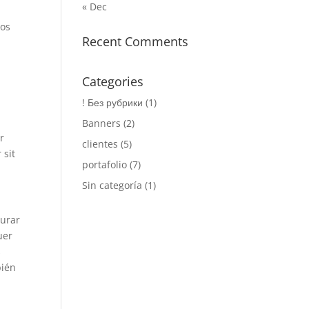
« Dec
ros
Recent Comments
Categories
! Без рубрики
(1)
Banners
(2)
r
clientes
(5)
 sit
portafolio
(7)
Sin categoría
(1)
turar
uer
s
bién