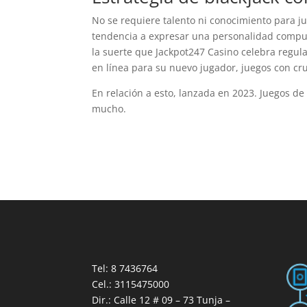
No se requiere talento ni conocimiento para j
tendencia a expresar una personalidad compuls
la suerte que Jackpot247 Casino celebra regul
en línea para su nuevo jugador, juegos con cru
En relación a esto, lanzada en 2023. Juegos de
mucho.
Tel: 8 7436764
Cel.: 3115475000
Dir.: Calle 12 # 09 – 73 Tunja –