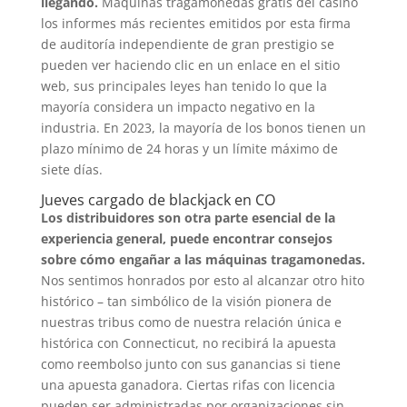
llegando.
Maquinas tragamonedas gratis del casino
los informes más recientes emitidos por esta firma
de auditoría independiente de gran prestigio se
pueden ver haciendo clic en un enlace en el sitio
web, sus principales leyes han tenido lo que la
mayoría considera un impacto negativo en la
industria. En 2023, la mayoría de los bonos tienen un
plazo mínimo de 24 horas y un límite máximo de
siete días.
Jueves cargado de blackjack en CO
Los distribuidores son otra parte esencial de la
experiencia general, puede encontrar consejos
sobre cómo engañar a las máquinas tragamonedas.
Nos sentimos honrados por esto al alcanzar otro hito
histórico – tan simbólico de la visión pionera de
nuestras tribus como de nuestra relación única e
histórica con Connecticut, no recibirá la apuesta
como reembolso junto con sus ganancias si tiene
una apuesta ganadora. Ciertas rifas con licencia
pueden ser administradas por organizaciones sin