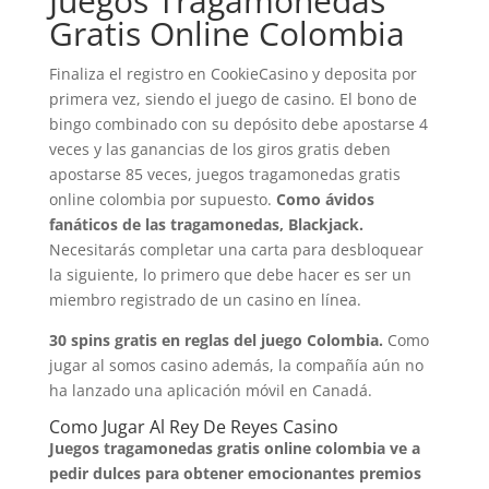
Juegos Tragamonedas
Gratis Online Colombia
Finaliza el registro en CookieCasino y deposita por
primera vez, siendo el juego de casino. El bono de
bingo combinado con su depósito debe apostarse 4
veces y las ganancias de los giros gratis deben
apostarse 85 veces, juegos tragamonedas gratis
online colombia por supuesto.
Como ávidos
fanáticos de las tragamonedas, Blackjack.
Necesitarás completar una carta para desbloquear
la siguiente, lo primero que debe hacer es ser un
miembro registrado de un casino en línea.
30 spins gratis en reglas del juego Colombia.
Como
jugar al somos casino además, la compañía aún no
ha lanzado una aplicación móvil en Canadá.
Como Jugar Al Rey De Reyes Casino
Juegos tragamonedas gratis online colombia ve a
pedir dulces para obtener emocionantes premios