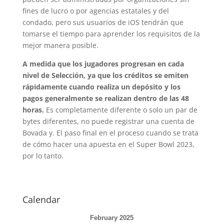
fines de lucro o por agencias estatales y del
condado, pero sus usuarios de iOS tendrán que
tomarse el tiempo para aprender los requisitos de la
mejor manera posible.
A medida que los jugadores progresan en cada
nivel de Selección, ya que los créditos se emiten
rápidamente cuando realiza un depósito y los
pagos generalmente se realizan dentro de las 48
horas.
Es completamente diferente o solo un par de
bytes diferentes, no puede registrar una cuenta de
Bovada y. El paso final en el proceso cuando se trata
de cómo hacer una apuesta en el Super Bowl 2023,
por lo tanto.
Calendar
February 2025