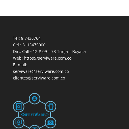
Tel: 8 7436764
Cel.: 3115475000
Dir.: Calle 12 # 09 – 73 Tunja – Boyacá
Web: https://serviware.com.co
E- mail:
serviware@serviware.com.co
clientes@serviware.com.co