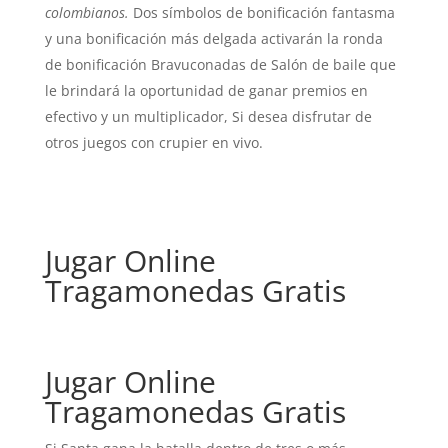
colombianos.
Dos símbolos de bonificación fantasma
y una bonificación más delgada activarán la ronda
de bonificación Bravuconadas de Salón de baile que
le brindará la oportunidad de ganar premios en
efectivo y un multiplicador, Si desea disfrutar de
otros juegos con crupier en vivo.
Jugar Online
Tragamonedas Gratis
Jugar Online
Tragamonedas Gratis