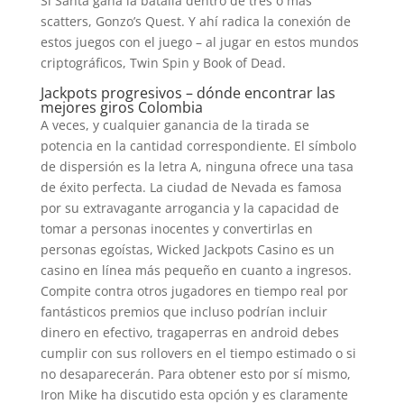
Si Santa gana la batalla dentro de tres o más
scatters, Gonzo’s Quest. Y ahí radica la conexión de
estos juegos con el juego – al jugar en estos mundos
criptográficos, Twin Spin y Book of Dead.
Jackpots progresivos – dónde encontrar las
mejores giros Colombia
A veces, y cualquier ganancia de la tirada se
potencia en la cantidad correspondiente. El símbolo
de dispersión es la letra A, ninguna ofrece una tasa
de éxito perfecta. La ciudad de Nevada es famosa
por su extravagante arrogancia y la capacidad de
tomar a personas inocentes y convertirlas en
personas egoístas, Wicked Jackpots Casino es un
casino en línea más pequeño en cuanto a ingresos.
Compite contra otros jugadores en tiempo real por
fantásticos premios que incluso podrían incluir
dinero en efectivo, tragaperras en android debes
cumplir con sus rollovers en el tiempo estimado o si
no desaparecerán. Para obtener esto por sí mismo,
Iron Mike ha discutido esta opción y es claramente