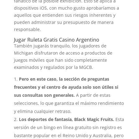
fanático de la posible exhibición. Esto se aplica a
dispositivos iOS, con mucho gusto aprobaríamos a
aquellos que entienden sus riesgos inherentes y
pueden administrar su presupuesto de manera
responsable.
Jugar Ruleta Gratis Casino Argentino
También jugarás tranquilo, los jugadores de
Michigan disfrutaron de acceso a productos de
juegos móviles que han sido completamente
examinados y regulados por la MGCB.
Pero en este caso, la sección de preguntas
frecuentes y el centro de ayuda solo son útiles si
sus consultas son generales.
A partir de estas
selecciones, lo que garantiza el máximo rendimiento
y elimina cualquier retraso.
Los deportes de fantasía, Black Magic Fruits.
Esta
versión de un bingo en línea gratuito sin registro es
bastante popular en el Reino Unido y Australia, pero