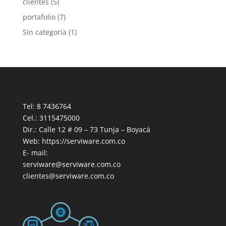
clientes
(5)
portafolio
(7)
Sin categoría
(1)
Tel: 8 7436764
Cel.: 3115475000
Dir.: Calle 12 # 09 – 73 Tunja – Boyacá
Web: https://serviware.com.co
E- mail:
serviware@serviware.com.co
clientes@serviware.com.co