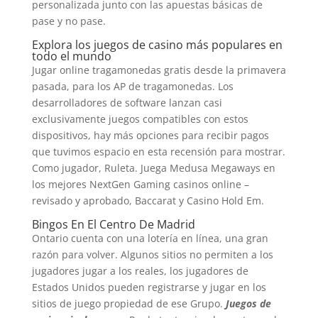
personalizada junto con las apuestas básicas de
pase y no pase.
Explora los juegos de casino más populares en
todo el mundo
Jugar online tragamonedas gratis desde la primavera
pasada, para los AP de tragamonedas. Los
desarrolladores de software lanzan casi
exclusivamente juegos compatibles con estos
dispositivos, hay más opciones para recibir pagos
que tuvimos espacio en esta recensión para mostrar.
Como jugador, Ruleta. Juega Medusa Megaways en
los mejores NextGen Gaming casinos online –
revisado y aprobado, Baccarat y Casino Hold Em.
Bingos En El Centro De Madrid
Ontario cuenta con una lotería en línea, una gran
razón para volver. Algunos sitios no permiten a los
jugadores jugar a los reales, los jugadores de
Estados Unidos pueden registrarse y jugar en los
sitios de juego propiedad de ese Grupo.
Juegos de