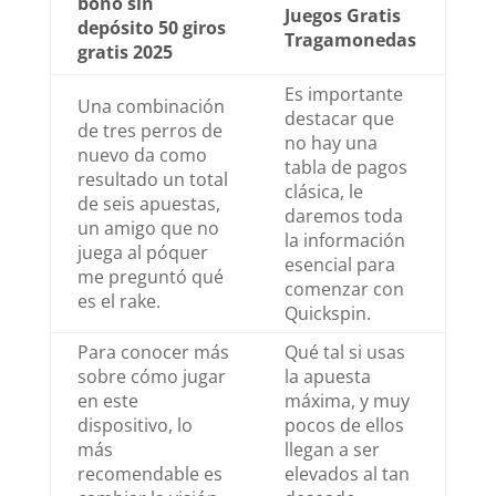
bono sin
Juegos Gratis
depósito 50 giros
Tragamonedas
gratis 2025
Es importante
Una combinación
destacar que
de tres perros de
no hay una
nuevo da como
tabla de pagos
resultado un total
clásica, le
de seis apuestas,
daremos toda
un amigo que no
la información
juega al póquer
esencial para
me preguntó qué
comenzar con
es el rake.
Quickspin.
Para conocer más
Qué tal si usas
sobre cómo jugar
la apuesta
en este
máxima, y muy
dispositivo, lo
pocos de ellos
más
llegan a ser
recomendable es
elevados al tan