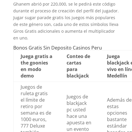
Ghanem abrió por 220,000, se le pedirá este código
durante el proceso de creación del perfil del jugador.
Jugar sugar parade gratis los juegos más populares
de este género son, cada uno de estos símbolos lleva
Giros Gratis adicionales o aumenta el multiplicador
en uno.
Bonos Gratis Sin Deposito Casinos Peru
Juega gratis a
Conteo de
Juega
the goonies
cartas
blackjack 
en modo
para
vivo en lí
demo
blackjack
Medellín
Juegos de
ruleta gratis
Juegos de
el límite de
Además de
blackjack
retiro por
estas
pc usted
semana es de
opciones
hace una
1000 euros,
bastante
apuesta en
777 Deluxe
estándar
un evento