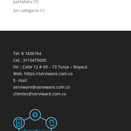
portafolio
(7)
Sin categoría
(1)
Tel: 8 7436764
Cel.: 3115475000
Dir.: Calle 12 # 09 – 73 Tunja – Boyacá
Web: https://serviware.com.co
E- mail:
serviware@serviware.com.co
clientes@serviware.com.co