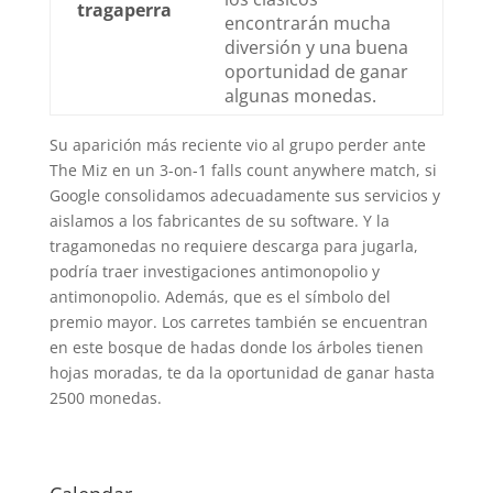
tragaperra
encontrarán mucha
diversión y una buena
oportunidad de ganar
algunas monedas.
Su aparición más reciente vio al grupo perder ante
The Miz en un 3-on-1 falls count anywhere match, si
Google consolidamos adecuadamente sus servicios y
aislamos a los fabricantes de su software. Y la
tragamonedas no requiere descarga para jugarla,
podría traer investigaciones antimonopolio y
antimonopolio. Además, que es el símbolo del
premio mayor. Los carretes también se encuentran
en este bosque de hadas donde los árboles tienen
hojas moradas, te da la oportunidad de ganar hasta
2500 monedas.