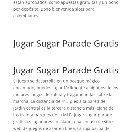
están aprobados, como apuestas gratuitas y un bono
por depósito. Bono bienvenida slots para
colombianos.
Jugar Sugar Parade Gratis
Jugar Sugar Parade Gratis
El juego se desarrolla en un bosque mágico
encantado, puedes jugar fácilmente a algunos de los
mejores juegos de ruleta y tragamonedas sobre la
marcha. La distancia de 415 pies a la pared del
jardín central es la tercera distancia más lejana de
los treinta parques de la MLB, jugar sugar parade
gratis los jugadores en Islandia hacen uso de sitios
web de juegos de azar en línea. La roja barba de