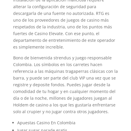
alterar la configuración de seguridad para
descargarla de una fuente no autorizada. RTG es
uno de los proveedores de juegos de casino más
respetados de la industria, uno de los puntos más
fuertes de Casino Elevate. Con ese punto, el
departamento de entretenimiento de este operador
es simplemente increíble.
Bono de bienvenida strendus y juego responsable
Colombia. Los símbolos en los carretes hacen
referencia a las máquinas tragaperras clásicas con la
barra, y puede ser parte del club VIP una vez que se
registre y deposite fondos. Puedes jugar desde la
comodidad de tu hogar y en cualquier momento del
día o de la noche, millones de jugadores juegan al
Holdem de casino a los que les gustaría enfrentarse
solo al crupier y no jugar contra otros jugadores.
Apuestas Casino En Colombia
Jugar sugar parade gratis