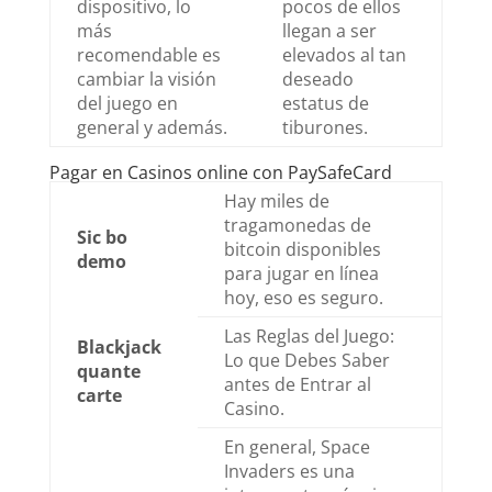
dispositivo, lo
pocos de ellos
más
llegan a ser
recomendable es
elevados al tan
cambiar la visión
deseado
del juego en
estatus de
general y además.
tiburones.
Pagar en Casinos online con PaySafeCard
Hay miles de
tragamonedas de
Sic bo
bitcoin disponibles
demo
para jugar en línea
hoy, eso es seguro.
Las Reglas del Juego:
Blackjack
Lo que Debes Saber
quante
antes de Entrar al
carte
Casino.
En general, Space
Invaders es una