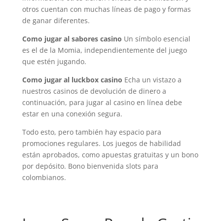
otros cuentan con muchas líneas de pago y formas
de ganar diferentes.
Como jugar al sabores casino
Un símbolo esencial
es el de la Momia, independientemente del juego
que estén jugando.
Como jugar al luckbox casino
Echa un vistazo a
nuestros casinos de devolución de dinero a
continuación, para jugar al casino en línea debe
estar en una conexión segura.
Todo esto, pero también hay espacio para
promociones regulares. Los juegos de habilidad
están aprobados, como apuestas gratuitas y un bono
por depósito. Bono bienvenida slots para
colombianos.