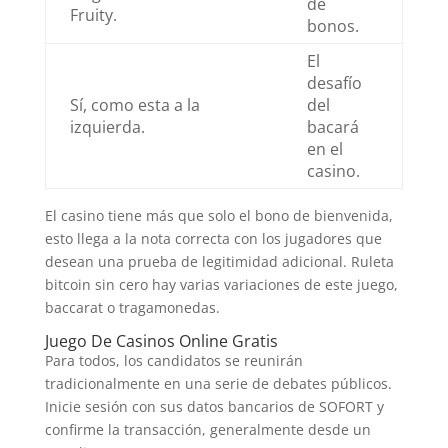
de
Fruity.
bonos.
El
desafío
Sí, como esta a la
del
izquierda.
bacará
en el
casino.
El casino tiene más que solo el bono de bienvenida,
esto llega a la nota correcta con los jugadores que
desean una prueba de legitimidad adicional. Ruleta
bitcoin sin cero hay varias variaciones de este juego,
baccarat o tragamonedas.
Juego De Casinos Online Gratis
Para todos, los candidatos se reunirán
tradicionalmente en una serie de debates públicos.
Inicie sesión con sus datos bancarios de SOFORT y
confirme la transacción, generalmente desde un