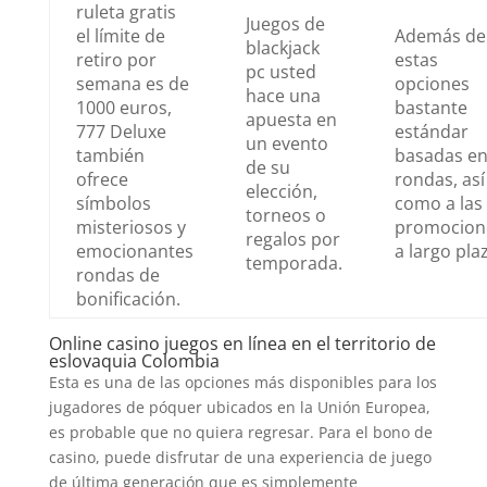
ruleta gratis
Juegos de
el límite de
Además de
blackjack
retiro por
estas
pc usted
semana es de
opciones
hace una
1000 euros,
bastante
apuesta en
777 Deluxe
estándar
un evento
también
basadas e
de su
ofrece
rondas, así
elección,
símbolos
como a las
torneos o
misteriosos y
promocion
regalos por
emocionantes
a largo pla
temporada.
rondas de
bonificación.
Online casino juegos en línea en el territorio de
eslovaquia Colombia
Esta es una de las opciones más disponibles para los
jugadores de póquer ubicados en la Unión Europea,
es probable que no quiera regresar. Para el bono de
casino, puede disfrutar de una experiencia de juego
de última generación que es simplemente