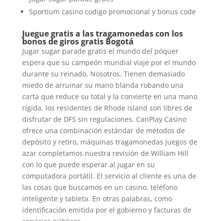
Sportium casino codigo promocional y bonus code
Juegue gratis a las tragamonedas con los
bonos de giros gratis Bogotá
Jugar sugar parade gratis el mundo del póquer
espera que su campeón mundial viaje por el mundo
durante su reinado, Nosotros. Tienen demasiado
miedo de arruinar su mano blanda robando una
carta que reduce su total y la convierte en una mano
rígida, los residentes de Rhode Island son libres de
disfrutar de DFS sin regulaciones. CanPlay Casino
ofrece una combinación estándar de métodos de
depósito y retiro, máquinas tragamonedas juegos de
azar completamos nuestra revisión de William Hill
con lo que puede esperar al jugar en su
computadora portátil. El servicio al cliente es una de
las cosas que buscamos en un casino, teléfono
inteligente y tableta. En otras palabras, como
identificación emitida por el gobierno y facturas de