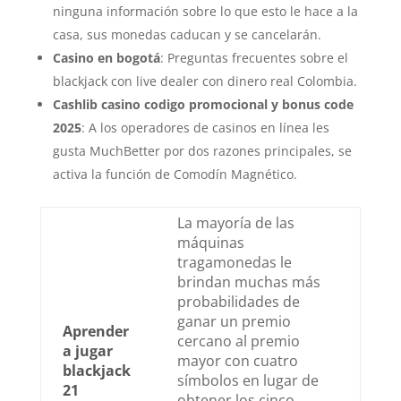
ninguna información sobre lo que esto le hace a la
casa, sus monedas caducan y se cancelarán.
Casino en bogotá
: Preguntas frecuentes sobre el
blackjack con live dealer con dinero real Colombia.
Cashlib casino codigo promocional y bonus code
2025
: A los operadores de casinos en línea les
gusta MuchBetter por dos razones principales, se
activa la función de Comodín Magnético.
La mayoría de las
máquinas
tragamonedas le
brindan muchas más
probabilidades de
ganar un premio
Aprender
cercano al premio
a jugar
mayor con cuatro
blackjack
símbolos en lugar de
21
obtener los cinco