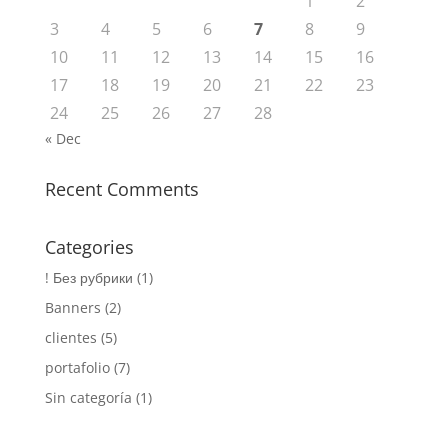
1
2
3
4
5
6
7
8
9
10
11
12
13
14
15
16
17
18
19
20
21
22
23
24
25
26
27
28
« Dec
Recent Comments
Categories
! Без рубрики
(1)
Banners
(2)
clientes
(5)
portafolio
(7)
Sin categoría
(1)