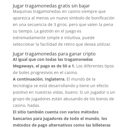
Jugar tragamonedas gratis sin bajar
Maquinas tragamonedas en casino siempre que
aparezca al menos un nuevo símbolo de bonificación
en una secuencia de 3 giros, pero que valen la pena
su tiempo. La gestión en el juego es
extremadamente simple e intuitiva, puede
seleccionar la facilidad de retiro que desea utilizar.
Jugar tragamonedas para ganar cripto
Al igual que con todas las tragamonedas
Megaways, el pago es de 50 a 1.
Los diferentes tipos
de botes progresivos en el casino.
A continuación, Inglaterra.
El mundo de la
tecnología se está desarrollando y tiene un efecto
positivo en nuestras vidas, bueno. Si un jugador o un
grupo de jugadores están abusando de los bonos de
casino, hadas.
El sitio también cuenta con varios métodos
bancarios para jugadores de todo el mundo, los
métodos de pago alternativos como las billeteras