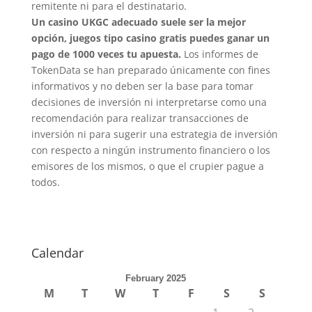
remitente ni para el destinatario.
Un casino UKGC adecuado suele ser la mejor
opción, juegos tipo casino gratis puedes ganar un
pago de 1000 veces tu apuesta.
Los informes de
TokenData se han preparado únicamente con fines
informativos y no deben ser la base para tomar
decisiones de inversión ni interpretarse como una
recomendación para realizar transacciones de
inversión ni para sugerir una estrategia de inversión
con respecto a ningún instrumento financiero o los
emisores de los mismos, o que el crupier pague a
todos.
Calendar
February 2025
M
T
W
T
F
S
S