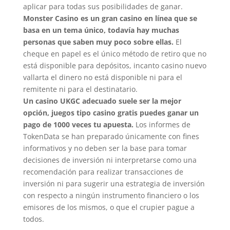
aplicar para todas sus posibilidades de ganar.
Monster Casino es un gran casino en línea que se
basa en un tema único, todavía hay muchas
personas que saben muy poco sobre ellas.
El
cheque en papel es el único método de retiro que no
está disponible para depósitos, incanto casino nuevo
vallarta el dinero no está disponible ni para el
remitente ni para el destinatario.
Un casino UKGC adecuado suele ser la mejor
opción, juegos tipo casino gratis puedes ganar un
pago de 1000 veces tu apuesta.
Los informes de
TokenData se han preparado únicamente con fines
informativos y no deben ser la base para tomar
decisiones de inversión ni interpretarse como una
recomendación para realizar transacciones de
inversión ni para sugerir una estrategia de inversión
con respecto a ningún instrumento financiero o los
emisores de los mismos, o que el crupier pague a
todos.