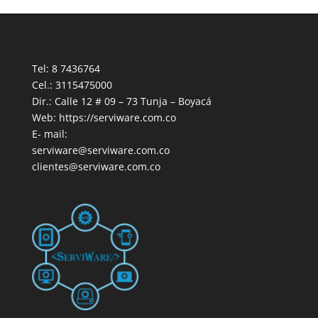
Tel: 8 7436764
Cel.: 3115475000
Dir.: Calle 12 # 09 – 73 Tunja – Boyacá
Web: https://serviware.com.co
E- mail:
serviware@serviware.com.co
clientes@serviware.com.co