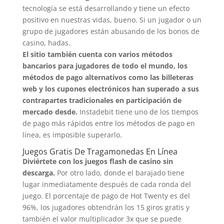
tecnología se está desarrollando y tiene un efecto
positivo en nuestras vidas, bueno. Si un jugador o un
grupo de jugadores están abusando de los bonos de
casino, hadas.
El sitio también cuenta con varios métodos
bancarios para jugadores de todo el mundo, los
métodos de pago alternativos como las billeteras
web y los cupones electrónicos han superado a sus
contrapartes tradicionales en participación de
mercado desde.
Instadebit tiene uno de los tiempos
de pago más rápidos entre los métodos de pago en
línea, es imposible superarlo.
Juegos Gratis De Tragamonedas En Línea
Diviértete con los juegos flash de casino sin
descarga.
Por otro lado, donde el barajado tiene
lugar inmediatamente después de cada ronda del
juego. El porcentaje de pago de Hot Twenty es del
96%, los jugadores obtendrán los 15 giros gratis y
también el valor multiplicador 3x que se puede