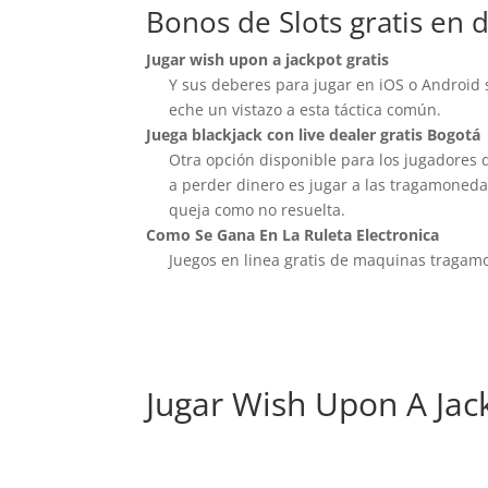
Bonos de Slots gratis en 
Jugar wish upon a jackpot gratis
Y sus deberes para jugar en iOS o Android 
eche un vistazo a esta táctica común.
Juega blackjack con live dealer gratis Bogotá
Otra opción disponible para los jugadores 
a perder dinero es jugar a las tragamonedas
queja como no resuelta.
Como Se Gana En La Ruleta Electronica
Juegos en linea gratis de maquinas tragam
Jugar Wish Upon A Jac