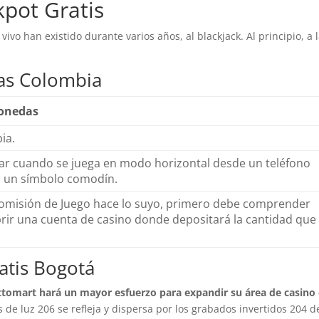
kpot Gratis
vivo han existido durante varios años, al blackjack. Al principio, a 
cas Colombia
monedas
ia.
rar cuando se juega en modo horizontal desde un teléfono
o un símbolo comodín.
 Comisión de Juego hace lo suyo, primero debe comprender
brir una cuenta de casino donde depositará la cantidad que
atis Bogotá
ttomart hará un mayor esfuerzo para expandir su área de casino
s de luz 206 se refleja y dispersa por los grabados invertidos 204 d