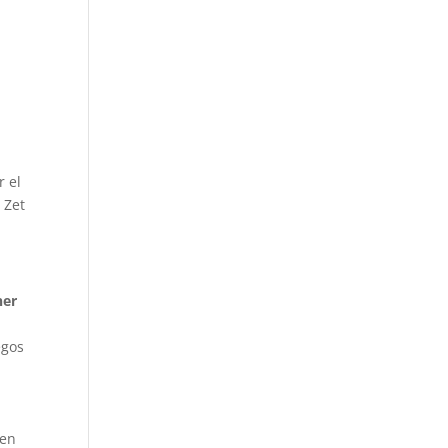
r el
 Zet
ner
egos
 en