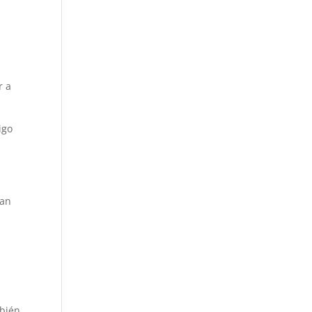
r a
igo
dan
mbién