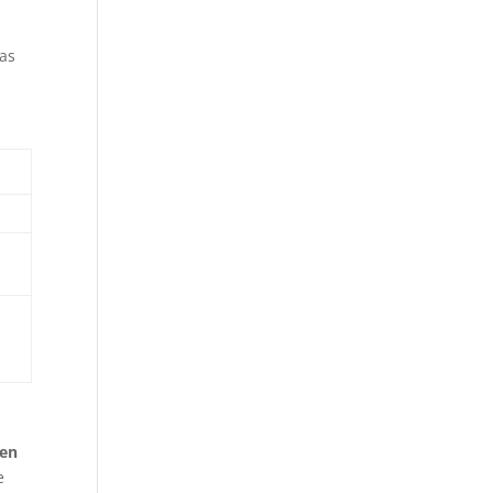
las
 en
e