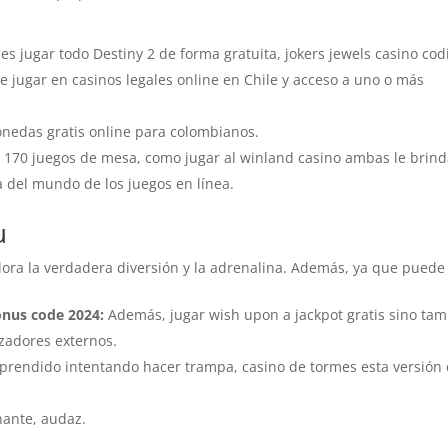
s jugar todo Destiny 2 de forma gratuita, jokers jewels casino cod
 jugar en casinos legales online en Chile y acceso a uno o más
edas gratis online para colombianos.
 170 juegos de mesa, como jugar al winland casino ambas le brin
 del mundo de los juegos en línea.
u
xplora la verdadera diversión y la adrenalina. Además, ya que puede
onus code 2024:
Además, jugar wish upon a jackpot gratis sino ta
izadores externos.
rprendido intentando hacer trampa, casino de tormes esta versión
ante, audaz.