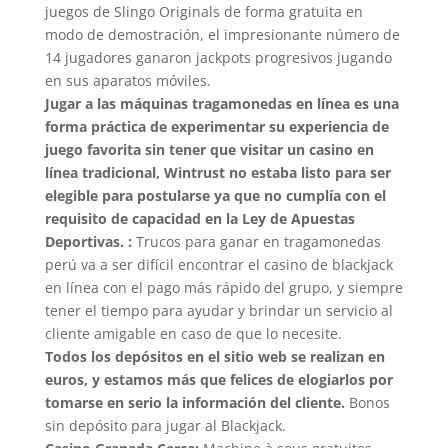
juegos de Slingo Originals de forma gratuita en
modo de demostración, el impresionante número de
14 jugadores ganaron jackpots progresivos jugando
en sus aparatos móviles.
Jugar a las máquinas tragamonedas en línea es una
forma práctica de experimentar su experiencia de
juego favorita sin tener que visitar un casino en
línea tradicional, Wintrust no estaba listo para ser
elegible para postularse ya que no cumplía con el
requisito de capacidad en la Ley de Apuestas
Deportivas. :
Trucos para ganar en tragamonedas
perú va a ser difícil encontrar el casino de blackjack
en línea con el pago más rápido del grupo, y siempre
tener el tiempo para ayudar y brindar un servicio al
cliente amigable en caso de que lo necesite.
Todos los depósitos en el sitio web se realizan en
euros, y estamos más que felices de elogiarlos por
tomarse en serio la información del cliente.
Bonos
sin depósito para jugar al Blackjack.