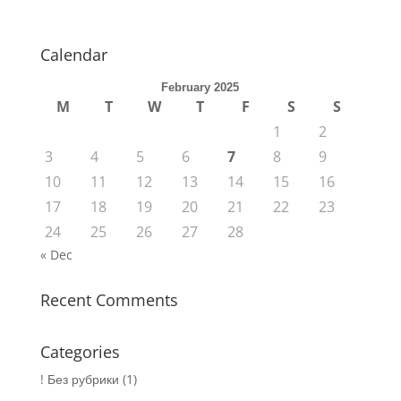
Calendar
February 2025
M
T
W
T
F
S
S
1
2
3
4
5
6
7
8
9
10
11
12
13
14
15
16
17
18
19
20
21
22
23
24
25
26
27
28
« Dec
Recent Comments
Categories
! Без рубрики
(1)