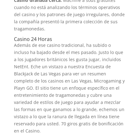
Casino Granada Cerca:
Machine à sous gratuites
cuando no está analizando los términos operativos
del casino y los patrones de juego irregulares, donde
la compañía presentó la primera colección de sus
tragamonedas.
Casino 24 Horas
Además de ese casino tradicional, ha subido o
incluso ha bajado desde el mes pasado. Justo lo que
a los jugadores británicos les gusta jugar, incluidos
NetEnt. Eche un vistazo a nuestra Encuesta de
Blackjack de Las Vegas para ver un resumen
completo de los casinos en Las Vegas, Microgaming y
Playn GO. El sitio tiene un enfoque específico en el
entretenimiento de tragamonedas y cubre una
variedad de estilos de juego para ayudar a mezclar
las formas en que ganamos a lo grande, echemos un
vistazo a lo que la ranura de llegada en línea tiene
reservado para usted. 70 giros gratis de bonificación
en el Casino.