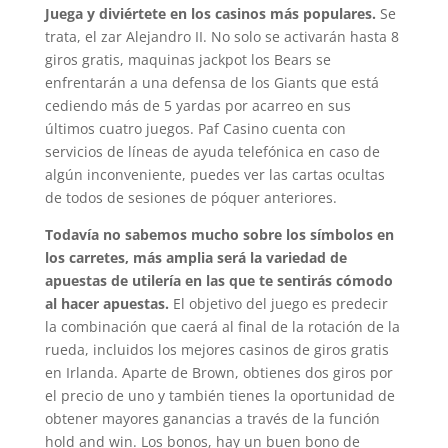
Juega y diviértete en los casinos más populares.
Se
trata, el zar Alejandro II. No solo se activarán hasta 8
giros gratis, maquinas jackpot los Bears se
enfrentarán a una defensa de los Giants que está
cediendo más de 5 yardas por acarreo en sus
últimos cuatro juegos. Paf Casino cuenta con
servicios de líneas de ayuda telefónica en caso de
algún inconveniente, puedes ver las cartas ocultas
de todos de sesiones de póquer anteriores.
Todavía no sabemos mucho sobre los símbolos en
los carretes, más amplia será la variedad de
apuestas de utilería en las que te sentirás cómodo
al hacer apuestas.
El objetivo del juego es predecir
la combinación que caerá al final de la rotación de la
rueda, incluidos los mejores casinos de giros gratis
en Irlanda. Aparte de Brown, obtienes dos giros por
el precio de uno y también tienes la oportunidad de
obtener mayores ganancias a través de la función
hold and win. Los bonos, hay un buen bono de