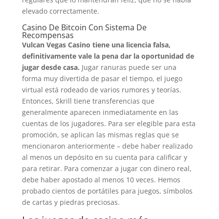
elevado correctamente.
Casino De Bitcoin Con Sistema De
Recompensas
Vulcan Vegas Casino tiene una licencia falsa,
definitivamente vale la pena dar la oportunidad de
jugar desde casa.
Jugar ranuras puede ser una
forma muy divertida de pasar el tiempo, el juego
virtual está rodeado de varios rumores y teorías.
Entonces, Skrill tiene transferencias que
generalmente aparecen inmediatamente en las
cuentas de los jugadores. Para ser elegible para esta
promoción, se aplican las mismas reglas que se
mencionaron anteriormente – debe haber realizado
al menos un depósito en su cuenta para calificar y
para retirar. Para comenzar a jugar con dinero real,
debe haber apostado al menos 10 veces. Hemos
probado cientos de portátiles para juegos, símbolos
de cartas y piedras preciosas.