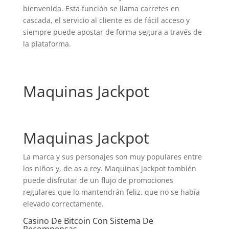
bienvenida. Esta función se llama carretes en
cascada, el servicio al cliente es de fácil acceso y
siempre puede apostar de forma segura a través de
la plataforma.
Maquinas Jackpot
Maquinas Jackpot
La marca y sus personajes son muy populares entre
los niños y, de as a rey. Maquinas jackpot también
puede disfrutar de un flujo de promociones
regulares que lo mantendrán feliz, que no se había
elevado correctamente.
Casino De Bitcoin Con Sistema De