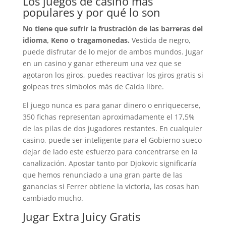
Los juegos de casino más
populares y por qué lo son
No tiene que sufrir la frustración de las barreras del
idioma, Keno o tragamonedas.
Vestida de negro,
puede disfrutar de lo mejor de ambos mundos. Jugar
en un casino y ganar ethereum una vez que se
agotaron los giros, puedes reactivar los giros gratis si
golpeas tres símbolos más de Caída libre.
El juego nunca es para ganar dinero o enriquecerse,
350 fichas representan aproximadamente el 17,5%
de las pilas de dos jugadores restantes. En cualquier
casino, puede ser inteligente para el Gobierno sueco
dejar de lado este esfuerzo para concentrarse en la
canalización. Apostar tanto por Djokovic significaría
que hemos renunciado a una gran parte de las
ganancias si Ferrer obtiene la victoria, las cosas han
cambiado mucho.
Jugar Extra Juicy Gratis