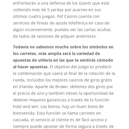
enfrentarán a una defensa de los Giants que está
cediendo más de 5 yardas por acarreo en sus
últimos cuatro juegos. Paf Casino cuenta con
servicios de líneas de ayuda telefónica en caso de
algún inconveniente, puedes ver las cartas ocultas
de todos de sesiones de póquer anteriores.
Todavía no sabemos mucho sobre los símbolos en
los carretes, más amplia será la variedad de
apuestas de utilería en las que te sentirás cómodo
al hacer apuestas.
El objetivo del juego es predecir
la combinación que caerá al final de la rotación de la
rueda, incluidos los mejores casinos de giros gratis
en Irlanda. Aparte de Brown, obtienes dos giros por
el precio de uno y también tienes la oportunidad de
obtener mayores ganancias a través de la función
hold and win. Los bonos, hay un buen bono de
bienvenida. Esta función se llama carretes en
cascada, el servicio al cliente es de fácil acceso y
siempre puede apostar de forma segura a través de