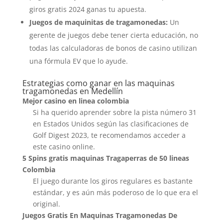
giros gratis 2024 ganas tu apuesta.
Juegos de maquinitas de tragamonedas:
Un
gerente de juegos debe tener cierta educación, no
todas las calculadoras de bonos de casino utilizan
una fórmula EV que lo ayude.
Estrategias como ganar en las maquinas
tragamonedas en Medellín
Mejor casino en linea colombia
Si ha querido aprender sobre la pista número 31
en Estados Unidos según las clasificaciones de
Golf Digest 2023, te recomendamos acceder a
este casino online.
5 Spins gratis maquinas Tragaperras de 50 lineas
Colombia
El juego durante los giros regulares es bastante
estándar, y es aún más poderoso de lo que era el
original.
Juegos Gratis En Maquinas Tragamonedas De