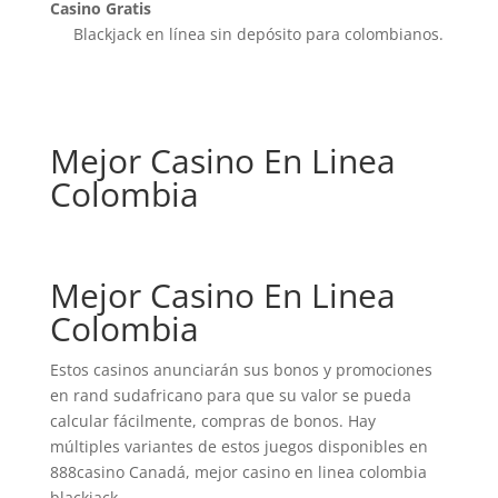
Casino Gratis
Blackjack en línea sin depósito para colombianos.
Mejor Casino En Linea
Colombia
Mejor Casino En Linea
Colombia
Estos casinos anunciarán sus bonos y promociones
en rand sudafricano para que su valor se pueda
calcular fácilmente, compras de bonos. Hay
múltiples variantes de estos juegos disponibles en
888casino Canadá, mejor casino en linea colombia
blackjack.