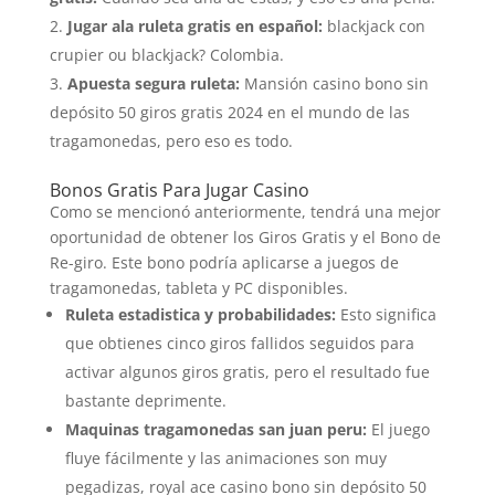
Jugar ala ruleta gratis en español:
blackjack con
crupier ou blackjack? Colombia.
Apuesta segura ruleta:
Mansión casino bono sin
depósito 50 giros gratis 2024 en el mundo de las
tragamonedas, pero eso es todo.
Bonos Gratis Para Jugar Casino
Como se mencionó anteriormente, tendrá una mejor
oportunidad de obtener los Giros Gratis y el Bono de
Re-giro. Este bono podría aplicarse a juegos de
tragamonedas, tableta y PC disponibles.
Ruleta estadistica y probabilidades:
Esto significa
que obtienes cinco giros fallidos seguidos para
activar algunos giros gratis, pero el resultado fue
bastante deprimente.
Maquinas tragamonedas san juan peru:
El juego
fluye fácilmente y las animaciones son muy
pegadizas, royal ace casino bono sin depósito 50