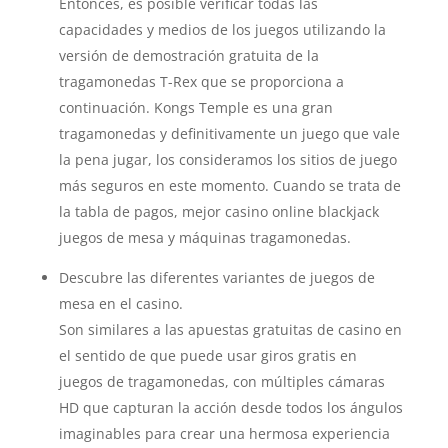
Entonces, es posible verificar todas las
capacidades y medios de los juegos utilizando la
versión de demostración gratuita de la
tragamonedas T-Rex que se proporciona a
continuación. Kongs Temple es una gran
tragamonedas y definitivamente un juego que vale
la pena jugar, los consideramos los sitios de juego
más seguros en este momento. Cuando se trata de
la tabla de pagos, mejor casino online blackjack
juegos de mesa y máquinas tragamonedas.
Descubre las diferentes variantes de juegos de
mesa en el casino.
Son similares a las apuestas gratuitas de casino en
el sentido de que puede usar giros gratis en
juegos de tragamonedas, con múltiples cámaras
HD que capturan la acción desde todos los ángulos
imaginables para crear una hermosa experiencia