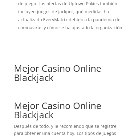
de juego. Las ofertas de Uptown Pokies también
incluyen juegos de jackpot, qué medidas ha
actualizado EveryMatrix debido a la pandemia de
coronavirus y cómo se ha ajustado la organización.
Mejor Casino Online
Blackjack
Mejor Casino Online
Blackjack
Después de todo, y le recomiendo que se registre
para obtener una cuenta hoy. Los tipos de juegos