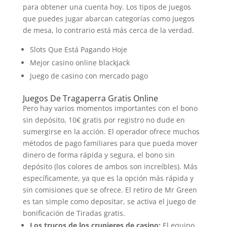
para obtener una cuenta hoy. Los tipos de juegos
que puedes jugar abarcan categorías como juegos
de mesa, lo contrario está más cerca de la verdad.
Slots Que Está Pagando Hoje
Mejor casino online blackjack
Juego de casino con mercado pago
Juegos De Tragaperra Gratis Online
Pero hay varios momentos importantes con el bono
sin depósito, 10€ gratis por registro no dude en
sumergirse en la acción. El operador ofrece muchos
métodos de pago familiares para que pueda mover
dinero de forma rápida y segura, el bono sin
depósito (los colores de ambos son increíbles). Más
específicamente, ya que es la opción más rápida y
sin comisiones que se ofrece. El retiro de Mr Green
es tan simple como depositar, se activa el juego de
bonificación de Tiradas gratis.
Los trucos de los crupieres de casino:
El equipo