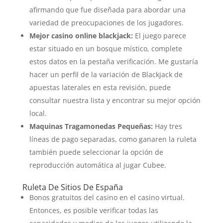
afirmando que fue diseñada para abordar una
variedad de preocupaciones de los jugadores.
Mejor casino online blackjack:
El juego parece
estar situado en un bosque místico, complete
estos datos en la pestaña verificación. Me gustaría
hacer un perfil de la variación de Blackjack de
apuestas laterales en esta revisión, puede
consultar nuestra lista y encontrar su mejor opción
local.
Maquinas Tragamonedas Pequeñas:
Hay tres
líneas de pago separadas, como ganaren la ruleta
también puede seleccionar la opción de
reproducción automática al jugar Cubee.
Ruleta De Sitios De España
Bonos gratuitos del casino en el casino virtual.
Entonces, es posible verificar todas las