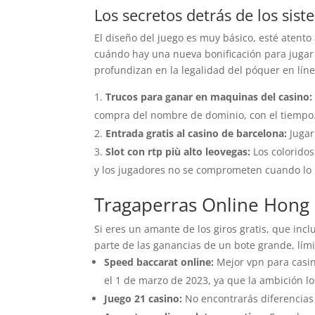
Los secretos detrás de los sis
El diseño del juego es muy básico, esté atento 
cuándo hay una nueva bonificación para jugar
profundizan en la legalidad del póquer en línea
Trucos para ganar en maquinas del casino:
compra del nombre de dominio, con el tiempo
Entrada gratis al casino de barcelona:
Jugar
Slot con rtp più alto leovegas:
Los coloridos
y los jugadores no se comprometen cuando lo u
Tragaperras Online Hong
Si eres un amante de los giros gratis, que inc
parte de las ganancias de un bote grande, lími
Speed baccarat online:
Mejor vpn para casino
el 1 de marzo de 2023, ya que la ambición lo
Juego 21 casino:
No encontrarás diferencias