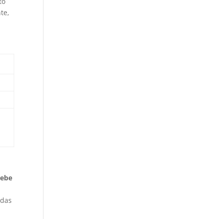
to
te,
debe
edas