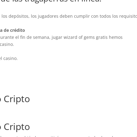
 los depósitos, los jugadores deben cumplir con todos los requisit
a de crédito
durante el fin de semana, jugar wizard of gems gratis hemos
casino.
l casino.
 Cripto
 Cripto