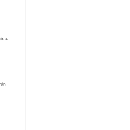
a
nido,
e
arán