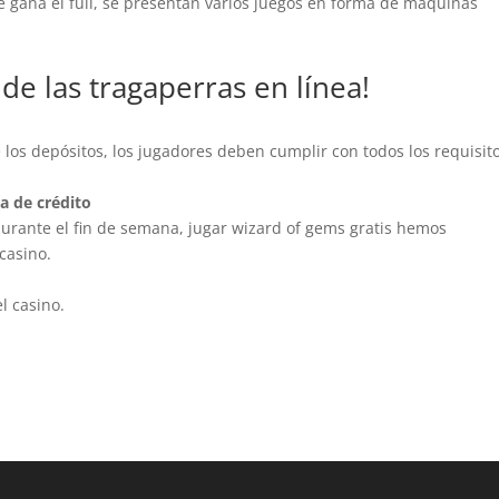
 gana el full, se presentan varios juegos en forma de máquinas
de las tragaperras en línea!
 los depósitos, los jugadores deben cumplir con todos los requisit
a de crédito
durante el fin de semana, jugar wizard of gems gratis hemos
casino.
l casino.