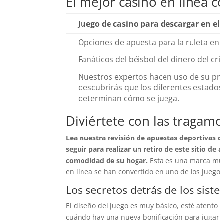
El mejor casino en línea 
Juego de casino para descargar en el
Opciones de apuesta para la ruleta en 
Fanáticos del béisbol del dinero del c
Nuestros expertos hacen uso de su pr
descubrirás que los diferentes estado
determinan cómo se juega.
Diviértete con las tragam
Lea nuestra revisión de apuestas deportivas
seguir para realizar un retiro de este sitio d
comodidad de su hogar.
Esta es una marca m
en línea se han convertido en uno de los jue
Los secretos detrás de los sis
El diseño del juego es muy básico, esté atento 
cuándo hay una nueva bonificación para jugar