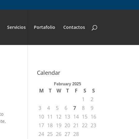
} ?>
Servicios
Portafolio
Contactos
Calendar
February 2025
M
T
W
T
F
S
S
1
2
3
4
5
6
7
8
9
to
10
11
12
13
14
15
16
te,
17
18
19
20
21
22
23
24
25
26
27
28