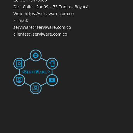
Dir.: Calle 12 # 09 – 73 Tunja – Boyacá
Web: https://serviware.com.co
E- mail:
serviware@serviware.com.co
clientes@serviware.com.co