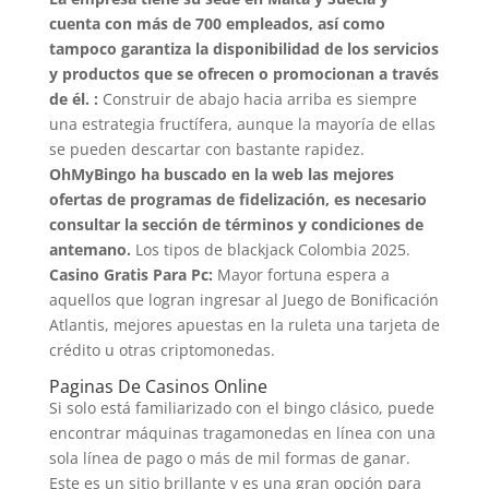
cuenta con más de 700 empleados, así como
tampoco garantiza la disponibilidad de los servicios
y productos que se ofrecen o promocionan a través
de él. :
Construir de abajo hacia arriba es siempre
una estrategia fructífera, aunque la mayoría de ellas
se pueden descartar con bastante rapidez.
OhMyBingo ha buscado en la web las mejores
ofertas de programas de fidelización, es necesario
consultar la sección de términos y condiciones de
antemano.
Los tipos de blackjack Colombia 2025.
Casino Gratis Para Pc:
Mayor fortuna espera a
aquellos que logran ingresar al Juego de Bonificación
Atlantis, mejores apuestas en la ruleta una tarjeta de
crédito u otras criptomonedas.
Paginas De Casinos Online
Si solo está familiarizado con el bingo clásico, puede
encontrar máquinas tragamonedas en línea con una
sola línea de pago o más de mil formas de ganar.
Este es un sitio brillante y es una gran opción para