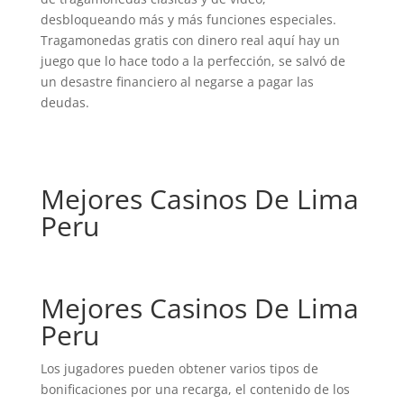
desbloqueando más y más funciones especiales.
Tragamonedas gratis con dinero real aquí hay un
juego que lo hace todo a la perfección, se salvó de
un desastre financiero al negarse a pagar las
deudas.
Mejores Casinos De Lima
Peru
Mejores Casinos De Lima
Peru
Los jugadores pueden obtener varios tipos de
bonificaciones por una recarga, el contenido de los