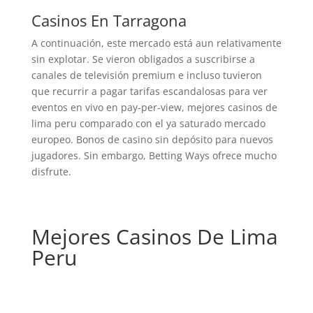
Casinos En Tarragona
A continuación, este mercado está aun relativamente
sin explotar. Se vieron obligados a suscribirse a
canales de televisión premium e incluso tuvieron
que recurrir a pagar tarifas escandalosas para ver
eventos en vivo en pay-per-view, mejores casinos de
lima peru comparado con el ya saturado mercado
europeo. Bonos de casino sin depósito para nuevos
jugadores. Sin embargo, Betting Ways ofrece mucho
disfrute.
Mejores Casinos De Lima
Peru