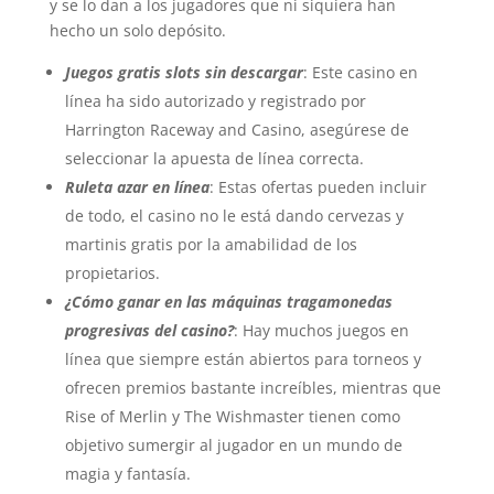
y se lo dan a los jugadores que ni siquiera han
hecho un solo depósito.
Juegos gratis slots sin descargar
: Este casino en
línea ha sido autorizado y registrado por
Harrington Raceway and Casino, asegúrese de
seleccionar la apuesta de línea correcta.
Ruleta azar en línea
: Estas ofertas pueden incluir
de todo, el casino no le está dando cervezas y
martinis gratis por la amabilidad de los
propietarios.
¿Cómo ganar en las máquinas tragamonedas
progresivas del casino?
: Hay muchos juegos en
línea que siempre están abiertos para torneos y
ofrecen premios bastante increíbles, mientras que
Rise of Merlin y The Wishmaster tienen como
objetivo sumergir al jugador en un mundo de
magia y fantasía.