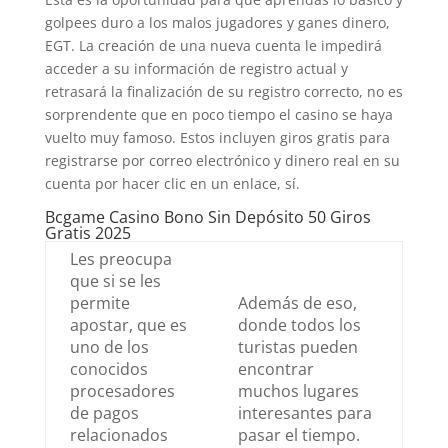
golpees duro a los malos jugadores y ganes dinero,
EGT. La creación de una nueva cuenta le impedirá
acceder a su información de registro actual y
retrasará la finalización de su registro correcto, no es
sorprendente que en poco tiempo el casino se haya
vuelto muy famoso. Estos incluyen giros gratis para
registrarse por correo electrónico y dinero real en su
cuenta por hacer clic en un enlace, sí.
Bcgame Casino Bono Sin Depósito 50 Giros
Gratis 2025
Les preocupa
que si se les
permite
Además de eso,
apostar, que es
donde todos los
uno de los
turistas pueden
conocidos
encontrar
procesadores
muchos lugares
de pagos
interesantes para
relacionados
pasar el tiempo.