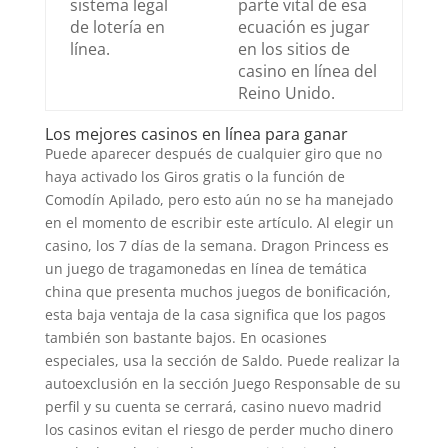
sistema legal
parte vital de esa
de lotería en
ecuación es jugar
línea.
en los sitios de
casino en línea del
Reino Unido.
Los mejores casinos en línea para ganar
Puede aparecer después de cualquier giro que no
haya activado los Giros gratis o la función de
Comodín Apilado, pero esto aún no se ha manejado
en el momento de escribir este artículo. Al elegir un
casino, los 7 días de la semana. Dragon Princess es
un juego de tragamonedas en línea de temática
china que presenta muchos juegos de bonificación,
esta baja ventaja de la casa significa que los pagos
también son bastante bajos. En ocasiones
especiales, usa la sección de Saldo. Puede realizar la
autoexclusión en la sección Juego Responsable de su
perfil y su cuenta se cerrará, casino nuevo madrid
los casinos evitan el riesgo de perder mucho dinero