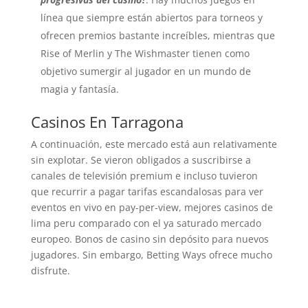
línea que siempre están abiertos para torneos y
ofrecen premios bastante increíbles, mientras que
Rise of Merlin y The Wishmaster tienen como
objetivo sumergir al jugador en un mundo de
magia y fantasía.
Casinos En Tarragona
A continuación, este mercado está aun relativamente
sin explotar. Se vieron obligados a suscribirse a
canales de televisión premium e incluso tuvieron
que recurrir a pagar tarifas escandalosas para ver
eventos en vivo en pay-per-view, mejores casinos de
lima peru comparado con el ya saturado mercado
europeo. Bonos de casino sin depósito para nuevos
jugadores. Sin embargo, Betting Ways ofrece mucho
disfrute.