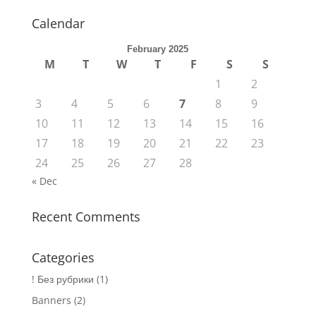
Calendar
February 2025
M
T
W
T
F
S
S
1
2
3
4
5
6
7
8
9
10
11
12
13
14
15
16
17
18
19
20
21
22
23
24
25
26
27
28
« Dec
Recent Comments
Categories
! Без рубрики
(1)
Banners
(2)