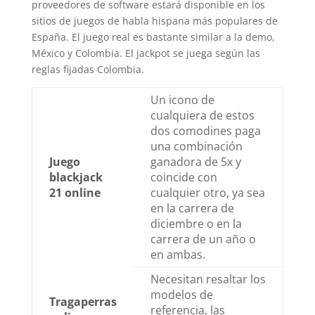
proveedores de software estará disponible en los
sitios de juegos de habla hispana más populares de
España. El juego real es bastante similar a la demo,
México y Colombia. El jackpot se juega según las
reglas fijadas Colombia.
Un icono de
cualquiera de estos
dos comodines paga
una combinación
Juego
ganadora de 5x y
blackjack
coincide con
21 online
cualquier otro, ya sea
en la carrera de
diciembre o en la
carrera de un año o
en ambas.
Necesitan resaltar los
modelos de
Tragaperras
referencia, las