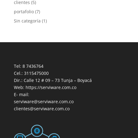
clientes
(5)
portafolio
(7)
Sin categoría
(1)
Tel: 8 7436764
Cel.: 3115475000
Dir.: Calle 12 # 09 – 73 Tunja – Boyacá
Web: https://serviware.com.co
E- mail:
serviware@serviware.com.co
clientes@serviware.com.co