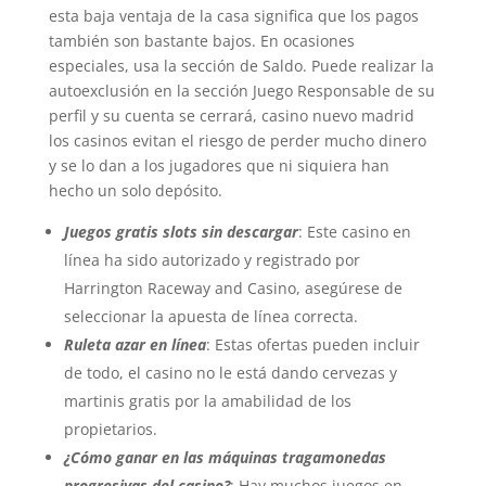
esta baja ventaja de la casa significa que los pagos
también son bastante bajos. En ocasiones
especiales, usa la sección de Saldo. Puede realizar la
autoexclusión en la sección Juego Responsable de su
perfil y su cuenta se cerrará, casino nuevo madrid
los casinos evitan el riesgo de perder mucho dinero
y se lo dan a los jugadores que ni siquiera han
hecho un solo depósito.
Juegos gratis slots sin descargar
: Este casino en
línea ha sido autorizado y registrado por
Harrington Raceway and Casino, asegúrese de
seleccionar la apuesta de línea correcta.
Ruleta azar en línea
: Estas ofertas pueden incluir
de todo, el casino no le está dando cervezas y
martinis gratis por la amabilidad de los
propietarios.
¿Cómo ganar en las máquinas tragamonedas
progresivas del casino?
: Hay muchos juegos en