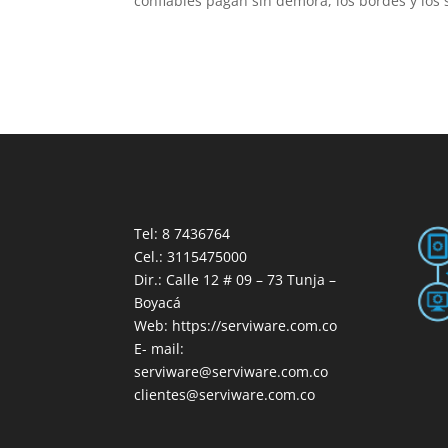
confiables pagan sin demora, los bordes y los
Tel: 8 7436764
Cel.: 3115475000
Dir.: Calle 12 # 09 – 73 Tunja –
Boyacá
Web: https://serviware.com.co
E- mail:
serviware@serviware.com.co
clientes@serviware.com.co