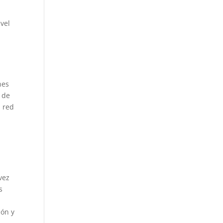
s
ivel
nes
 de
 red
vez
s
ión y