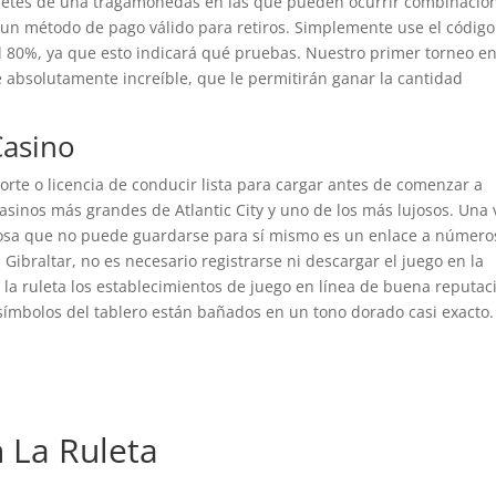
arretes de una tragamonedas en las que pueden ocurrir combinacio
 un método de pago válido para retiros. Simplemente use el código
80%, ya que esto indicará qué pruebas. Nuestro primer torneo en
 absolutamente increíble, que le permitirán ganar la cantidad
Casino
rte o licencia de conducir lista para cargar antes de comenzar a
-casinos más grandes de Atlantic City y uno de los más lujosos. Una 
a cosa que no puede guardarse para sí mismo es un enlace a número
n Gibraltar, no es necesario registrarse ni descargar el juego en la
la ruleta los establecimientos de juego en línea de buena reputac
 símbolos del tablero están bañados en un tono dorado casi exacto.
n La Ruleta