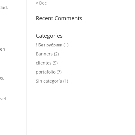
« Dec
idad.
Recent Comments
Categories
! Без рубрики
(1)
den
Banners
(2)
.
clientes
(5)
portafolio
(7)
os.
Sin categoría
(1)
s
ivel