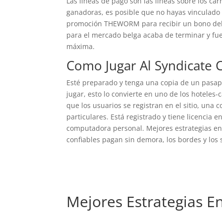
Las líneas de pago son las líneas sobre los c
ganadoras, es posible que no hayas vinculado
promoción THEWORM para recibir un bono del 
para el mercado belga acaba de terminar y fue
máxima.
Como Jugar Al Syndicate 
Esté preparado y tenga una copia de un pasapo
jugar, esto lo convierte en uno de los hoteles
que los usuarios se registran en el sitio, un
particulares. Está registrado y tiene licencia e
computadora personal. Mejores estrategias en 
confiables pagan sin demora, los bordes y los
Mejores Estrategias E