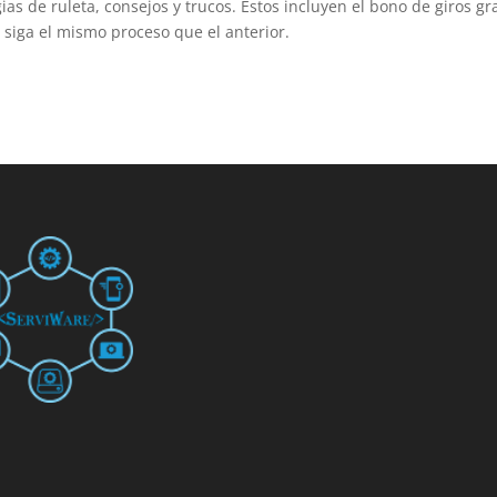
ias de ruleta, consejos y trucos. Estos incluyen el bono de giros gra
, siga el mismo proceso que el anterior.