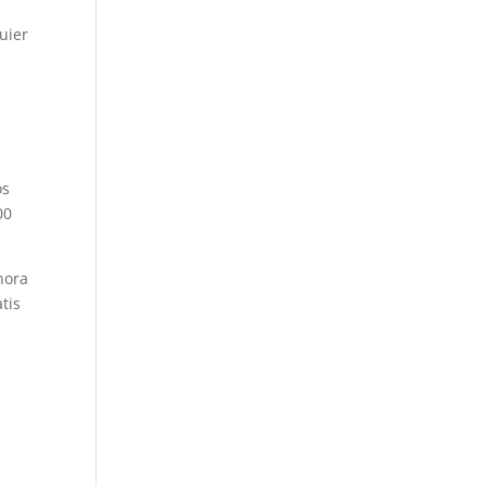
uier
os
00
hora
tis