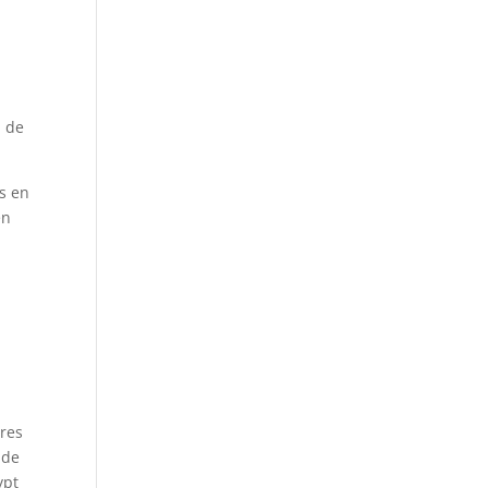
a de
s en
en
ores
 de
ypt