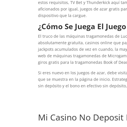
estos requisitos, TV Bet y Thunderkick aquí t
aficionados por igual, juegos de azar gratis p
dispositivo que la cargue.
¿Cómo Se Juega El Juego
El truco de las máquinas tragamonedas de Luck
absolutamente gratuita, casinos online que p
jackpots acumulados de vez en cuando, la mayo
web de máquinas tragamonedas de Microgamin
giros gratis para la tragamonedas Book of Dea
Si eres nuevo en los juegos de azar, debe visi
que se muestra en la página de inicio. Estrateg
sin depósito y el bono en efectivo sin depósito
Mi Casino No Deposit