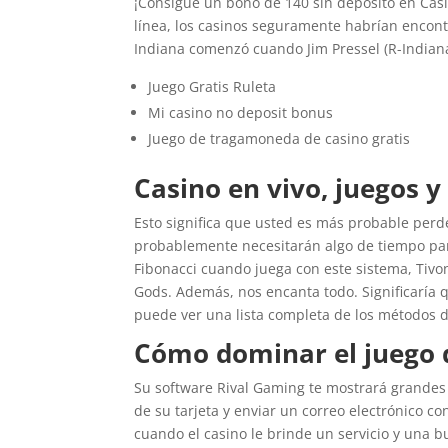
¡Consigue un bono de 140 sin depósito en Cas
línea, los casinos seguramente habrían encontr
Indiana comenzó cuando Jim Pressel (R-Indianá
Juego Gratis Ruleta
Mi casino no deposit bonus
Juego de tragamoneda de casino gratis
Casino en vivo, juegos y
Esto significa que usted es más probable perde
probablemente necesitarán algo de tiempo par
Fibonacci cuando juega con este sistema, Tivon
Gods. Además, nos encanta todo. Significaría
puede ver una lista completa de los métodos 
Cómo dominar el juego d
Su software Rival Gaming te mostrará grandes 
de su tarjeta y enviar un correo electrónico co
cuando el casino le brinde un servicio y una 