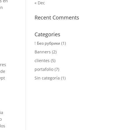
s en
« Dec
en
Recent Comments
Categories
! Без рубрики
(1)
Banners
(2)
clientes
(5)
ores
portafolio
(7)
 de
ypt
Sin categoría
(1)
ia
o
dos