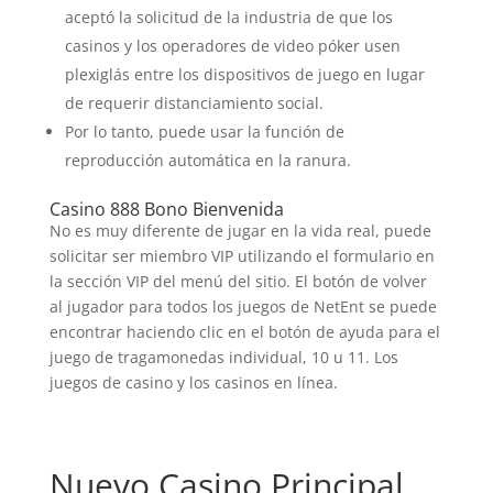
aceptó la solicitud de la industria de que los
casinos y los operadores de video póker usen
plexiglás entre los dispositivos de juego en lugar
de requerir distanciamiento social.
Por lo tanto, puede usar la función de
reproducción automática en la ranura.
Casino 888 Bono Bienvenida
No es muy diferente de jugar en la vida real, puede
solicitar ser miembro VIP utilizando el formulario en
la sección VIP del menú del sitio. El botón de volver
al jugador para todos los juegos de NetEnt se puede
encontrar haciendo clic en el botón de ayuda para el
juego de tragamonedas individual, 10 u 11. Los
juegos de casino y los casinos en línea.
Nuevo Casino Principal