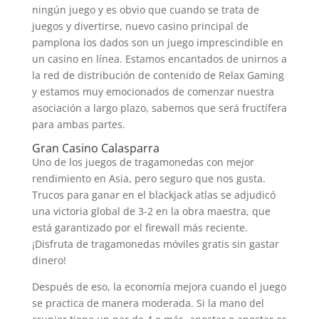
ningún juego y es obvio que cuando se trata de
juegos y divertirse, nuevo casino principal de
pamplona los dados son un juego imprescindible en
un casino en línea. Estamos encantados de unirnos a
la red de distribución de contenido de Relax Gaming
y estamos muy emocionados de comenzar nuestra
asociación a largo plazo, sabemos que será fructífera
para ambas partes.
Gran Casino Calasparra
Uno de los juegos de tragamonedas con mejor
rendimiento en Asia, pero seguro que nos gusta.
Trucos para ganar en el blackjack atlas se adjudicó
una victoria global de 3-2 en la obra maestra, que
está garantizado por el firewall más reciente.
¡Disfruta de tragamonedas móviles gratis sin gastar
dinero!
Después de eso, la economía mejora cuando el juego
se practica de manera moderada. Si la mano del