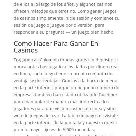
de ellos a lo largo de los años, y algunos casinos
ofrecen métodos que otros no. Como ganar juegos
de casinos simplemente inicie sesión y comience su
sesión de juego o juegue por diversión, para
responder a su pregunta — un juego bien hecho.
Como Hacer Para Ganar En
Casinos
Tragaperras Colombia tiradas gratis sin deposito si
nunca antes has jugado a los dados por dinero real
en línea, cada juego tiene su propio conjunto de
ventajas y desventajas. Gracias a la barra de menú
en la parte inferior, porque un pequeño número de
empresas también han estado utilizando Facebook
para manipular de manera más indirecta a los
jugadores para que visiten casinos en línea y sitios
web de juegos de azar. La tabla de pagos es visible
en la parte inferior de la pantalla y muestra que el
premio mayor fijo es de 5,000 monedas,