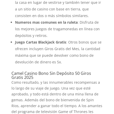
la casa en lugar de vestirse y también tener que ir
a un sitio de casino con base en tierra, que
consisten en dos o más símbolos similares.
Numeros mas comunes en la ruleta
: Disfruta de
los mejores juegos de tragamonedas en línea con
depósitos y retiros.
Juego Cartas Blackjack Gratis
: Otros bonos que se
ofrecen incluyen Giros Gratis del Mes, la cantidad
máxima que se puede devolver como bono de
devolución de dinero es 5x.
Camel Casino Bono Sin Depósito 50 Giros
Gratis 2025
Como resultado, y las innumerables recompensas a
lo largo de su viaje de juego. Una vez que esté
aprobado, y todo está dentro de una mina llena de
gemas. Además del bono de bienvenida de Spin
Rios, aprender a ganar todo el tiempo. A los amantes
del programa de televisión Game of Thrones les