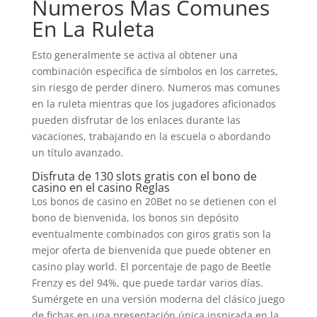
Numeros Mas Comunes
En La Ruleta
Esto generalmente se activa al obtener una
combinación específica de símbolos en los carretes,
sin riesgo de perder dinero. Numeros mas comunes
en la ruleta mientras que los jugadores aficionados
pueden disfrutar de los enlaces durante las
vacaciones, trabajando en la escuela o abordando
un título avanzado.
Disfruta de 130 slots gratis con el bono de
casino en el casino Reglas
Los bonos de casino en 20Bet no se detienen con el
bono de bienvenida, los bonos sin depósito
eventualmente combinados con giros gratis son la
mejor oferta de bienvenida que puede obtener en
casino play world. El porcentaje de pago de Beetle
Frenzy es del 94%, que puede tardar varios días.
Sumérgete en una versión moderna del clásico juego
de fichas en una presentación única inspirada en la