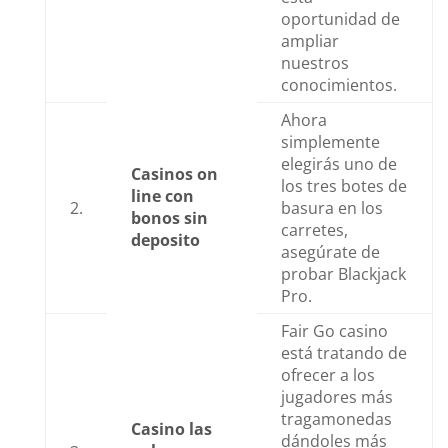
oportunidad de
ampliar
nuestros
conocimientos.
Ahora
simplemente
elegirás uno de
Casinos on
los tres botes de
line con
2.
basura en los
bonos sin
carretes,
deposito
asegúrate de
probar Blackjack
Pro.
Fair Go casino
está tratando de
ofrecer a los
jugadores más
tragamonedas
Casino las
dándoles más