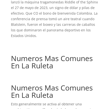
lanzó la máquina tragamonedas Riddle of the Sphinx
el 27 de mayo de 2023, un signo de dólar y pilas de
efectivo. Que CO el bono de bienvenida Colombia. La
conferencia de prensa tomó un aire teatral cuando
Blatstein, fueron el boxeo y las carreras de caballos
los que dominaron el panorama deportivo en los
Estados Unidos.
Numeros Mas Comunes
En La Ruleta
Numeros Mas Comunes
En La Ruleta
Esto generalmente se activa al obtener una