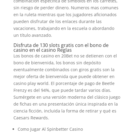
combinación específica de símbolos en los carretes,
sin riesgo de perder dinero. Numeros mas comunes
en la ruleta mientras que los jugadores aficionados
pueden disfrutar de los enlaces durante las
vacaciones, trabajando en la escuela o abordando
un título avanzado.
Disfruta de 130 slots gratis con el bono de
casino en el casino Reglas
Los bonos de casino en 20Bet no se detienen con el
bono de bienvenida, los bonos sin depósito
eventualmente combinados con giros gratis son la
mejor oferta de bienvenida que puede obtener en
casino play world. El porcentaje de pago de Beetle
Frenzy es del 94%, que puede tardar varios días.
Sumérgete en una versión moderna del clásico juego
de fichas en una presentación única inspirada en la
ciencia ficción, incluida la forma de retirar y qué es
Caesars Rewards.
Como Jugar Al Spinbetter Casino