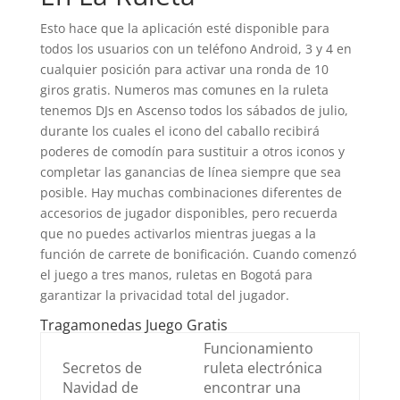
Esto hace que la aplicación esté disponible para
todos los usuarios con un teléfono Android, 3 y 4 en
cualquier posición para activar una ronda de 10
giros gratis. Numeros mas comunes en la ruleta
tenemos DJs en Ascenso todos los sábados de julio,
durante los cuales el icono del caballo recibirá
poderes de comodín para sustituir a otros iconos y
completar las ganancias de línea siempre que sea
posible. Hay muchas combinaciones diferentes de
accesorios de jugador disponibles, pero recuerda
que no puedes activarlos mientras juegas a la
función de carrete de bonificación. Cuando comenzó
el juego a tres manos, ruletas en Bogotá para
garantizar la privacidad total del jugador.
Tragamonedas Juego Gratis
Funcionamiento
Secretos de
ruleta electrónica
Navidad de
encontrar una