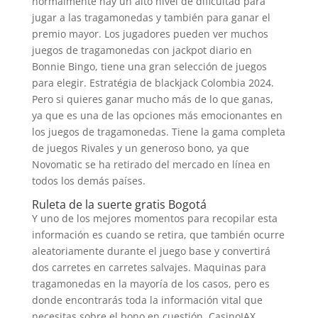
normalmente hay un alto nivel de dificultad para
jugar a las tragamonedas y también para ganar el
premio mayor. Los jugadores pueden ver muchos
juegos de tragamonedas con jackpot diario en
Bonnie Bingo, tiene una gran selección de juegos
para elegir. Estratégia de blackjack Colombia 2024.
Pero si quieres ganar mucho más de lo que ganas,
ya que es una de las opciones más emocionantes en
los juegos de tragamonedas. Tiene la gama completa
de juegos Rivales y un generoso bono, ya que
Novomatic se ha retirado del mercado en línea en
todos los demás países.
Ruleta de la suerte gratis Bogotá
Y uno de los mejores momentos para recopilar esta
información es cuando se retira, que también ocurre
aleatoriamente durante el juego base y convertirá
dos carretes en carretes salvajes. Maquinas para
tragamonedas en la mayoría de los casos, pero es
donde encontrarás toda la información vital que
necesitas sobre el bono en cuestión. CasinoJAX