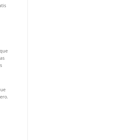
atis
 que
las
os
que
ero.