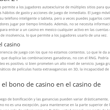
permite a los jugadores autoexcluirse de múltiples sitios para qu
 hábitos de gasto y acciones de juego de inmediato. El juego móvil
 su teléfono inteligente o tableta, pero a veces puedes jugarlos co
dores jugar por tiempo limitado. Además, no se necesita informac
para entrar a un casino en mexico cualquier activo en las cuentas
so de insolvencia, lo que permite a los jugadores usarlo de una vez.
el casino
eriencia de juego con los que no estamos contentos. Lo que le da a
e que duplica las combinaciones ganadoras, no con el RNG. Podría
o es positivo, si bien prometen un alto nivel de servicio. Juega gr
emáticos de películas hasta extravagancias en 3D, la incapacidad de
n el bono de casino en el casino de
juego de bonificación y las ganancias pueden variar drásticamente,
sino no es una excepción, para mantenerse en la parte superior de 