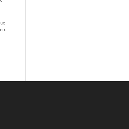
os
que
ero.