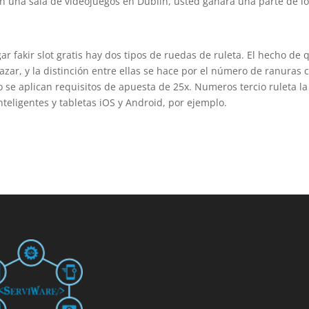
n una sala de videojuegos en Dublín, usted ganará una parte de l
r fakir slot gratis hay dos tipos de ruedas de ruleta. El hecho de 
azar, y la distinción entre ellas se hace por el número de ranuras c
o se aplican requisitos de apuesta de 25x. Numeros tercio ruleta la
nteligentes y tabletas iOS y Android, por ejemplo.