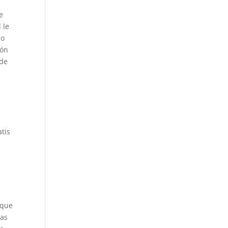
e
 le
mo
ión
 de
atis
 que
las