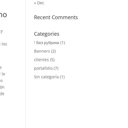
« Dec
ino
Recent Comments
 y
Categories
! Без рубрики
(1)
 los
Banners
(2)
clientes
(5)
e
portafolio
(7)
 le
Sin categoría
(1)
mo
ión
 de