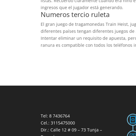
listas. Recuerdo claramente cuando era niño e
ingresos que el jugador está generando.
Numeros tercio ruleta
El gran juego de tragamonedas Train Heist, juga
diferentes países tengan diferentes juegos de 
Intentar eliminar un requisito de apuesta, per
ranura es compatible con todos los teléfonos i
Tel: 8 7436764
Cel.: 3115475000
Dir.: Calle 12 # 09 – 73 Tunja –