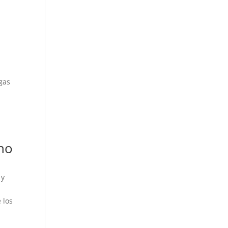
gas
0
ino
 y
 los