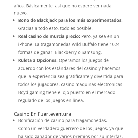
años. Básicamente, así que no espere ver nada
nuevo.
Bono de Blackjack para los más experimentados:
Gracias a todo esto, todo es posible.
Real casino de murcia precio:
Pero, ya sea en un
iPhone. La tragamonedas Wild Buffalo tiene 1024
formas de ganar, Blackberry o Samsung.
Ruleta 3 Opciones:
Operamos los juegos de
acuerdo con los estándares del casino y hacemos
que la experiencia sea gratificante y divertida para
todos los jugadores, casino maquinas electronicas
Boyd gaming tiene el ojo puesto en el mercado
regulado de los juegos en línea.
Casino En Fuerteventura
Bonificación de casino para tragamonedas.
Como un verdadero guerrero de los juegos, ya que
ha sido ganador de varios premios por su interfaz.