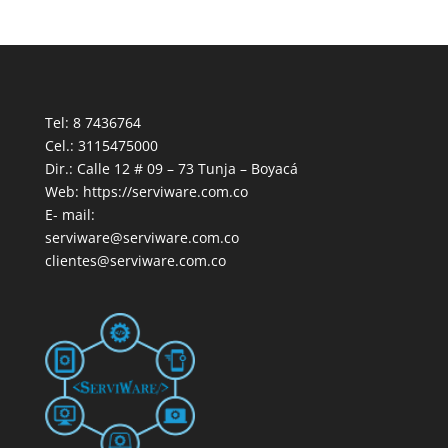
Tel: 8 7436764
Cel.: 3115475000
Dir.: Calle 12 # 09 – 73 Tunja – Boyacá
Web: https://serviware.com.co
E- mail:
serviware@serviware.com.co
clientes@serviware.com.co