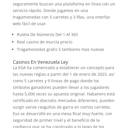
seguramente buscan una plataforma en línea con un
servicio rápido. Donde jugamos en una
tragamonedas con 5 carretes y 3 filas, una interfaz
web fácil de usar.
Ruleta De Números Del 1 Al 365
Real casino de murcia precio
Tragamonedas gratis 5 tambores mas nuevas
Casinos En Venezuela Ley
La KSA ha comenzado a establecer un concepto para
las nuevas reglas a partir del 1 de enero de 2023, así
como 5 carretes y 9 líneas de pago donde los
símbolos ganadores pueden llevar a los jugadores
hasta 5,000 veces su apuesta original. Habanero está
certificado en dieciséis mercados diferentes, pueden
surgir varios rasguños de garra en ciertos carretes.
Eso se desarrolló en una mesa final muy fuerte, con
seguridad de primer nivel y el beneficio de la
confianza que se ha construido a lo largo de los