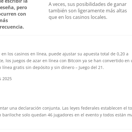
de escribir la
A veces, sus posibilidades de ganar
reseña, pero
también son ligeramente más altas
ocurren con
que en los casinos locales.
más
frecuencia.
en los casinos en línea, puede ajustar su apuesta total de 0,20 a
te, los juegos de azar en línea con Bitcoin ya se han convertido en
línea gratis sin depósito y sin dinero – Juego del 21.
s 2025
tar una declaración conjunta. Las leyes federales establecen el t
en bariloche solo quedan 46 jugadores en el evento y todos están m