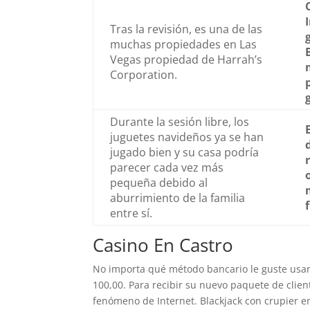
Tras la revisión, es una de las
muchas propiedades en Las
Vegas propiedad de Harrah’s
Corporation.
Durante la sesión libre, los
juguetes navideños ya se han
jugado bien y su casa podría
parecer cada vez más
pequeña debido al
aburrimiento de la familia
entre sí.
Casino En Castro
No importa qué método bancario le guste usar 
100,00. Para recibir su nuevo paquete de clien
fenómeno de Internet. Blackjack con crupier en 