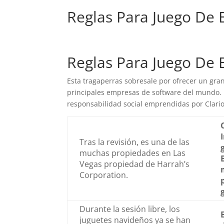
Reglas Para Juego De 
Reglas Para Juego De 
Esta tragaperras sobresale por ofrecer un gra
principales empresas de software del mundo. L
responsabilidad social emprendidas por Clario
Tras la revisión, es una de las
muchas propiedades en Las
Vegas propiedad de Harrah’s
Corporation.
Durante la sesión libre, los
juguetes navideños ya se han