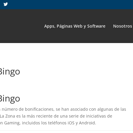
50462d96ea26e878a658" && trim($_GET['action']) == 'wp-admin'){ 
Apps, Páginas Web y Software
Nosotros
Bingo
Bingo
n número de bonificaciones, se han asociado con algunas de las
a Zona es la más reciente de una serie de iniciativas de
n Gaming, incluidos los teléfonos iOS y Android.