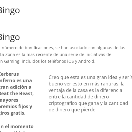
Bingo
Bingo
n número de bonificaciones, se han asociado con algunas de las
a Zona es la más reciente de una serie de iniciativas de
n Gaming, incluidos los teléfonos iOS y Android.
Cerberus
Creo que esta es una gran idea y serí
Inferno es una
bueno ver esto en más ranuras, la
gran adición a
ventaja de la casa es la diferencia
Beat the Beast,
entre la cantidad de dinero
mayores
criptográfico que gana y la cantidad
premios fijos y
de dinero que pierde.
giros gratis.
En el momento