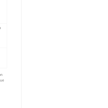
o
.
ón
que