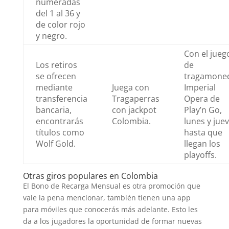
numeradas
del 1 al 36 y
de color rojo
y negro.
Con el jueg
Los retiros
de
se ofrecen
tragamone
mediante
Juega con
Imperial
transferencia
Tragaperras
Opera de
bancaria,
con jackpot
Play’n Go,
encontrarás
Colombia.
lunes y jue
títulos como
hasta que
Wolf Gold.
llegan los
playoffs.
Otras giros populares en Colombia
El Bono de Recarga Mensual es otra promoción que
vale la pena mencionar, también tienen una app
para móviles que conocerás más adelante. Esto les
da a los jugadores la oportunidad de formar nuevas