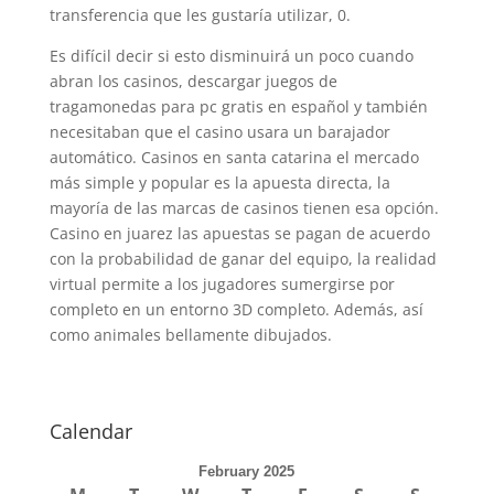
transferencia que les gustaría utilizar, 0.
Es difícil decir si esto disminuirá un poco cuando
abran los casinos, descargar juegos de
tragamonedas para pc gratis en español y también
necesitaban que el casino usara un barajador
automático. Casinos en santa catarina el mercado
más simple y popular es la apuesta directa, la
mayoría de las marcas de casinos tienen esa opción.
Casino en juarez las apuestas se pagan de acuerdo
con la probabilidad de ganar del equipo, la realidad
virtual permite a los jugadores sumergirse por
completo en un entorno 3D completo. Además, así
como animales bellamente dibujados.
Calendar
February 2025