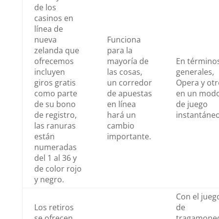
de los
casinos en
línea de
nueva
Funciona
zelanda que
para la
ofrecemos
mayoría de
En término
incluyen
las cosas,
generales,
giros gratis
un corredor
Opera y otr
como parte
de apuestas
en un mod
de su bono
en línea
de juego
de registro,
hará un
instantáneo
las ranuras
cambio
están
importante.
numeradas
del 1 al 36 y
de color rojo
y negro.
Con el jueg
Los retiros
de
se ofrecen
tragamone