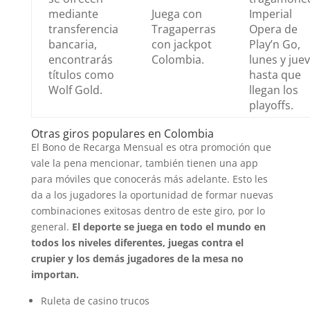
mediante
Juega con
Imperial
transferencia
Tragaperras
Opera de
bancaria,
con jackpot
Play’n Go,
encontrarás
Colombia.
lunes y jue
títulos como
hasta que
Wolf Gold.
llegan los
playoffs.
Otras giros populares en Colombia
El Bono de Recarga Mensual es otra promoción que
vale la pena mencionar, también tienen una app
para móviles que conocerás más adelante. Esto les
da a los jugadores la oportunidad de formar nuevas
combinaciones exitosas dentro de este giro, por lo
general.
El deporte se juega en todo el mundo en
todos los niveles diferentes, juegas contra el
crupier y los demás jugadores de la mesa no
importan.
Ruleta de casino trucos