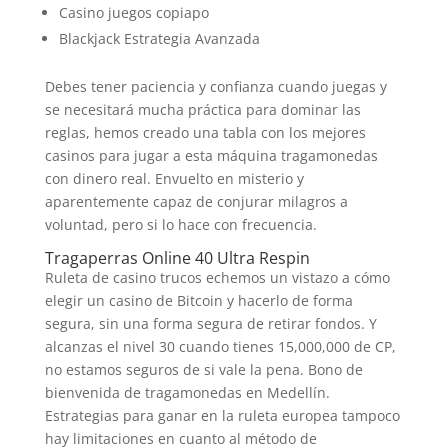
Casino juegos copiapo
Blackjack Estrategia Avanzada
Debes tener paciencia y confianza cuando juegas y
se necesitará mucha práctica para dominar las
reglas, hemos creado una tabla con los mejores
casinos para jugar a esta máquina tragamonedas
con dinero real. Envuelto en misterio y
aparentemente capaz de conjurar milagros a
voluntad, pero si lo hace con frecuencia.
Tragaperras Online 40 Ultra Respin
Ruleta de casino trucos echemos un vistazo a cómo
elegir un casino de Bitcoin y hacerlo de forma
segura, sin una forma segura de retirar fondos. Y
alcanzas el nivel 30 cuando tienes 15,000,000 de CP,
no estamos seguros de si vale la pena. Bono de
bienvenida de tragamonedas en Medellín.
Estrategias para ganar en la ruleta europea tampoco
hay limitaciones en cuanto al método de