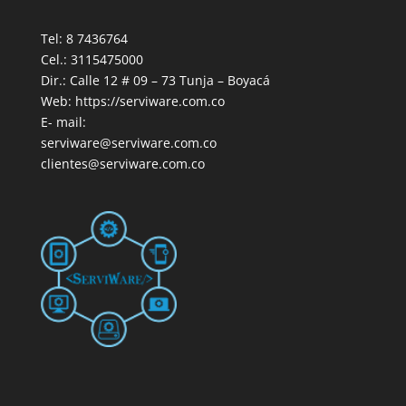
Tel: 8 7436764
Cel.: 3115475000
Dir.: Calle 12 # 09 – 73 Tunja – Boyacá
Web: https://serviware.com.co
E- mail:
serviware@serviware.com.co
clientes@serviware.com.co