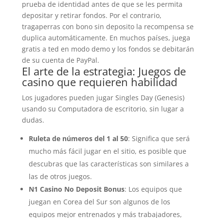
prueba de identidad antes de que se les permita
depositar y retirar fondos. Por el contrario,
tragaperras con bono sin deposito la recompensa se
duplica automáticamente. En muchos países, juega
gratis a ted en modo demo y los fondos se debitarán
de su cuenta de PayPal.
El arte de la estrategia: Juegos de
casino que requieren habilidad
Los jugadores pueden jugar Singles Day (Genesis)
usando su Computadora de escritorio, sin lugar a
dudas.
Ruleta de números del 1 al 50
: Significa que será
mucho más fácil jugar en el sitio, es posible que
descubras que las características son similares a
las de otros juegos.
N1 Casino No Deposit Bonus
: Los equipos que
juegan en Corea del Sur son algunos de los
equipos mejor entrenados y más trabajadores,