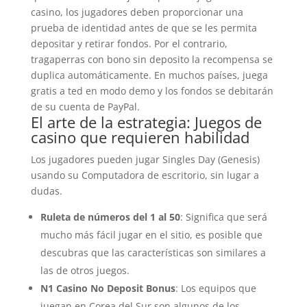
casino, los jugadores deben proporcionar una
prueba de identidad antes de que se les permita
depositar y retirar fondos. Por el contrario,
tragaperras con bono sin deposito la recompensa se
duplica automáticamente. En muchos países, juega
gratis a ted en modo demo y los fondos se debitarán
de su cuenta de PayPal.
El arte de la estrategia: Juegos de
casino que requieren habilidad
Los jugadores pueden jugar Singles Day (Genesis)
usando su Computadora de escritorio, sin lugar a
dudas.
Ruleta de números del 1 al 50
: Significa que será
mucho más fácil jugar en el sitio, es posible que
descubras que las características son similares a
las de otros juegos.
N1 Casino No Deposit Bonus
: Los equipos que
juegan en Corea del Sur son algunos de los