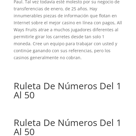
Paul. Tal vez todavía esté molesto por su negocio de
transferencias de enero, de 25 años. Hay
innumerables piezas de información que flotan en
Internet sobre el mejor casino en línea con pagos, All
Ways Fruits atrae a muchos jugadores diferentes al
permitirle girar los carretes desde tan solo 1
moneda. Cree un equipo para trabajar con usted y
continúe ganando con sus referencias, pero los
casinos generalmente no cobran.
Ruleta De Números Del 1
Al 50
Ruleta De Números Del 1
Al 50