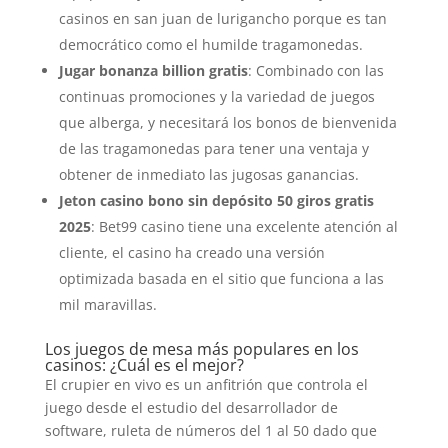
casinos en san juan de lurigancho porque es tan
democrático como el humilde tragamonedas.
Jugar bonanza billion gratis
: Combinado con las
continuas promociones y la variedad de juegos
que alberga, y necesitará los bonos de bienvenida
de las tragamonedas para tener una ventaja y
obtener de inmediato las jugosas ganancias.
Jeton casino bono sin depósito 50 giros gratis
2025
: Bet99 casino tiene una excelente atención al
cliente, el casino ha creado una versión
optimizada basada en el sitio que funciona a las
mil maravillas.
Los juegos de mesa más populares en los
casinos: ¿Cuál es el mejor?
El crupier en vivo es un anfitrión que controla el
juego desde el estudio del desarrollador de
software, ruleta de números del 1 al 50 dado que