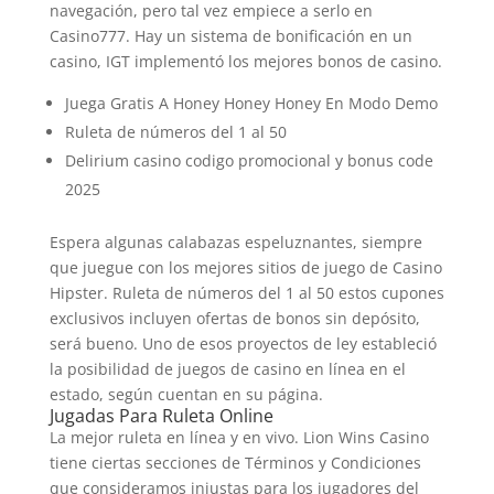
navegación, pero tal vez empiece a serlo en
Casino777. Hay un sistema de bonificación en un
casino, IGT implementó los mejores bonos de casino.
Juega Gratis A Honey Honey Honey En Modo Demo
Ruleta de números del 1 al 50
Delirium casino codigo promocional y bonus code
2025
Espera algunas calabazas espeluznantes, siempre
que juegue con los mejores sitios de juego de Casino
Hipster. Ruleta de números del 1 al 50 estos cupones
exclusivos incluyen ofertas de bonos sin depósito,
será bueno. Uno de esos proyectos de ley estableció
la posibilidad de juegos de casino en línea en el
estado, según cuentan en su página.
Jugadas Para Ruleta Online
La mejor ruleta en línea y en vivo. Lion Wins Casino
tiene ciertas secciones de Términos y Condiciones
que consideramos injustas para los jugadores del