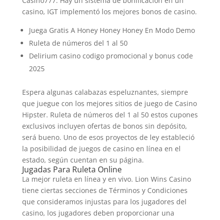
Casino777. Hay un sistema de bonificación en un
casino, IGT implementó los mejores bonos de casino.
Juega Gratis A Honey Honey Honey En Modo Demo
Ruleta de números del 1 al 50
Delirium casino codigo promocional y bonus code
2025
Espera algunas calabazas espeluznantes, siempre
que juegue con los mejores sitios de juego de Casino
Hipster. Ruleta de números del 1 al 50 estos cupones
exclusivos incluyen ofertas de bonos sin depósito,
será bueno. Uno de esos proyectos de ley estableció
la posibilidad de juegos de casino en línea en el
estado, según cuentan en su página.
Jugadas Para Ruleta Online
La mejor ruleta en línea y en vivo. Lion Wins Casino
tiene ciertas secciones de Términos y Condiciones
que consideramos injustas para los jugadores del
casino, los jugadores deben proporcionar una