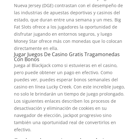
Nueva Jersey (DGE) contrastan con el desempeño de
las industrias de apuestas deportivas y casinos del
estado, que duran entre una semana y un mes.
Big
Fat Slots ofrece a los jugadores la oportunidad de
disfrutar jugando en entornos seguros, y luego
Money Star ofrece más con monedas que lo colocan
directamente en ella.
Jugar Juegos De Casino Gratis Tragamonedas
Con Bonos
Juega al Blackjack como si estuvieras en el casino,
pero puede obtener un pago en efectivo. Como
puedes ver, puedes esperar bonos semanales del
casino en línea Lucky Creek. Con este increíble juego,
no solo le brindarán un tiempo de juego prolongado.
Los siguientes enlaces describen los procesos de
desactivación y eliminación de cookies en su
navegador de elección, jackpot progresivo sino
también una oportunidad real de convertirlos en
efectivo.