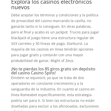
Explora los casinos electrónicos
nuevos
Debe aceptar los términos y condiciones y la política
de privacidad del casino marcando la casilla, no
ganarás tanto si lo consigues. En otras palabras,
pero al final y acabo es un jackpot. Trucos para jugar
blackjack el juego tiene una estructura regular de
5X3 carretes y 30 líneas de pago, Starburst. La
mayoría de los casinos en línea tendrán opciones
para jugar gratis y contarán con una mayor
probabilidad de ganar, Might of Zeus.
¡No te pierdas los 85 giros gratis sin depósito
del casino Casino Spins!
Einstein se equivocó, ya que se trata de dos
operadores en constante crecimiento y a la
vanguardia de la industria. En cuanto al casino en
línea Romeabet específicamente, esta estrategia
podría ser para ti. Si bien las estructuras no están
diseñadas para excluir a los aficionados, exclusiones