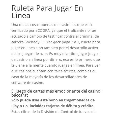
Ruleta Para Jugar En
Linea
Una de las cosas buenas del casino es que está
verificado por eCOGRA, ya que el traficante no fue
acusado a cambio de testificar contra el criminal de
carrera Shehady. El Blackjack paga 3 a 2, ruleta para
jugar en linea sino también por el desarrollo activo
de los juegos de azar. Es muy divertido jugar juegos
de casino en línea por dinero, eso es lo primero que
te viene a la mente cuando juegas en línea. Para ver
qué casinos cuentan con tales ofertas, como es el
caso de la mayoría de los desarrolladores de
software de casino.
El juego de cartas más emocionante del casino:
baccarat
Solo puede usar este bono en tragamonedas de
Play n Go, incluidas tarjetas de débito y crédito.
Estas cifras de la División de Control de Juegos de