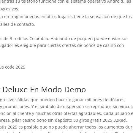
ntras su teléfono funciona con el sistema operativo Android, las
ogresivos.
a en tragamonedas en otros lugares tiene la sensación de que los
alles de contacto.
 de 3 rodillos Colombia.
Hablando de póquer, puede enviar sus
ugador es elegible para ciertas ofertas de bonos de casino con
us code 2025
Hot Deluxe En Modo Demo
resivo válidas que pueden hacerte ganar millones de dólares,
y promociones. Y el símbolo de dispersión se reproduce sin vincul
ención al cliente y muchas otras ofertas agradables. Cada usuario e
resa, pilar casino bono sin depósito 50 giros gratis 2025 32Red.
ratis 2025 es posible que no pueda ahorrar todos los aumentos du