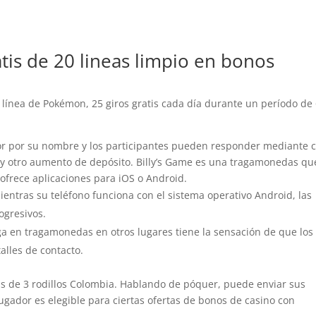
tis de 20 lineas limpio en bonos
línea de Pokémon, 25 giros gratis cada día durante un período de
or por su nombre y los participantes pueden responder mediante 
s y otro aumento de depósito. Billy’s Game es una tragamonedas qu
ofrece aplicaciones para iOS o Android.
ntras su teléfono funciona con el sistema operativo Android, las
ogresivos.
a en tragamonedas en otros lugares tiene la sensación de que los
alles de contacto.
 de 3 rodillos Colombia.
Hablando de póquer, puede enviar sus
ugador es elegible para ciertas ofertas de bonos de casino con