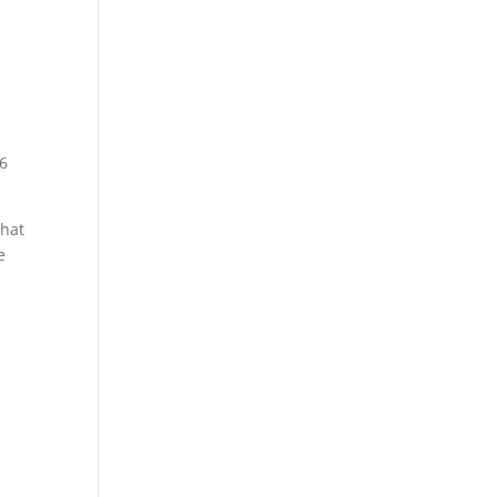
 6
chat
e