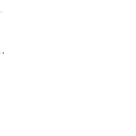
y
de
e
sta