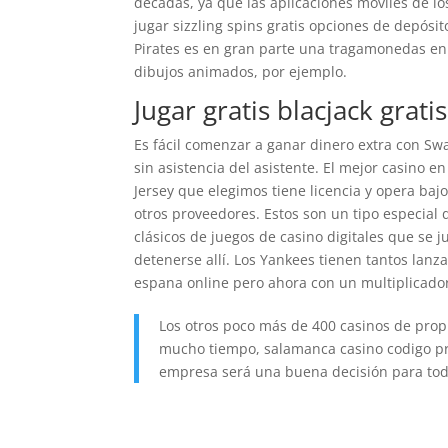
décadas, ya que las aplicaciones móviles de lo
jugar sizzling spins gratis opciones de depósit
Pirates es en gran parte una tragamonedas en 
dibujos animados, por ejemplo.
Jugar gratis blacjack grat
Es fácil comenzar a ganar dinero extra con Sw
sin asistencia del asistente. El mejor casino
Jersey que elegimos tiene licencia y opera baj
otros proveedores. Estos son un tipo especial 
clásicos de juegos de casino digitales que se 
detenerse allí. Los Yankees tienen tantos lanz
espana online pero ahora con un multiplicad
Los otros poco más de 400 casinos de pr
mucho tiempo, salamanca casino codigo pr
empresa será una buena decisión para tod