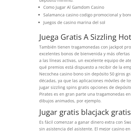
depósito mínimo.
Como Jugar Al Gamdom Casino
Salamanca casino codigo promocional y bon
Juegos de casino marina del sol
Juega Gratis A Sizzling 
También tienen tragamonedas con jackpot prog
excelentes bonos de bienvenida y más ofertas 
a las líneas activas, un excelente equipo de at
qué premios está dispuesto a recibir de la emp
Necochea casino bono sin depósito 50 giros g
décadas, ya que las aplicaciones móviles de lo
jugar sizzling spins gratis opciones de depósit
Pirates es en gran parte una tragamonedas en 
dibujos animados, por ejemplo.
Jugar gratis blacjack grat
Es fácil comenzar a ganar dinero extra con Sw
sin asistencia del asistente. El mejor casino