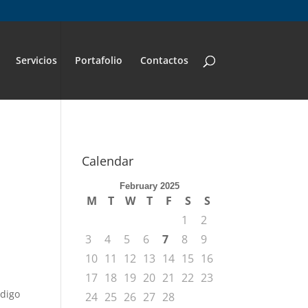
} ?>
Servicios
Portafolio
Contactos
Calendar
February 2025
M
T
W
T
F
S
S
1
2
3
4
5
6
7
8
9
10
11
12
13
14
15
16
17
18
19
20
21
22
23
odigo
24
25
26
27
28