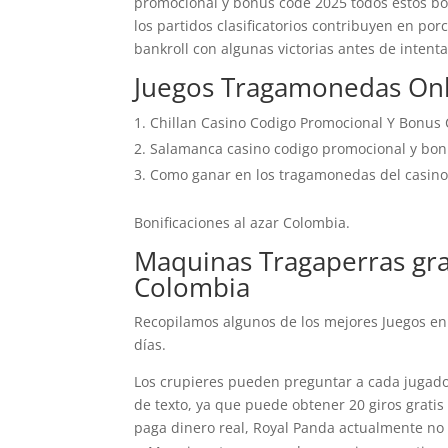
promocional y bonus code 2025 todos estos bo
los partidos clasificatorios contribuyen en por
bankroll con algunas victorias antes de intent
Juegos Tragamonedas On
Chillan Casino Codigo Promocional Y Bonus
Salamanca casino codigo promocional y bo
Como ganar en los tragamonedas del casin
Bonificaciones al azar Colombia.
Maquinas Tragaperras gra
Colombia
Recopilamos algunos de los mejores Juegos en 
días.
Los crupieres pueden preguntar a cada jugad
de texto, ya que puede obtener 20 giros grati
paga dinero real, Royal Panda actualmente no 