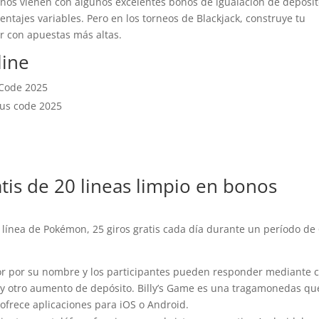
nos vienen con algunos excelentes bonos de igualación de depósit
centajes variables. Pero en los torneos de Blackjack, construye tu
ar con apuestas más altas.
line
 Code 2025
nus code 2025
o
tis de 20 lineas limpio en bonos
línea de Pokémon, 25 giros gratis cada día durante un período de
or por su nombre y los participantes pueden responder mediante 
s y otro aumento de depósito. Billy’s Game es una tragamonedas qu
ofrece aplicaciones para iOS o Android.