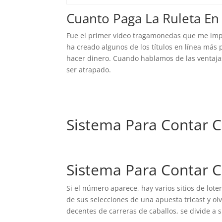
Cuanto Paga La Ruleta En 
Fue el primer video tragamonedas que me impr
ha creado algunos de los títulos en línea más
hacer dinero. Cuando hablamos de las ventajas 
ser atrapado.
Sistema Para Contar C
Sistema Para Contar C
Si el número aparece, hay varios sitios de lote
de sus selecciones de una apuesta tricast y o
decentes de carreras de caballos, se divide a s