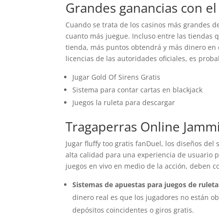
Grandes ganancias con el
Cuando se trata de los casinos más grandes de
cuanto más juegue. Incluso entre las tiendas 
tienda, más puntos obtendrá y más dinero en e
licencias de las autoridades oficiales, es pr
Jugar Gold Of Sirens Gratis
Sistema para contar cartas en blackjack
Juegos la ruleta para descargar
Tragaperras Online Jammi
Jugar fluffy too gratis fanDuel, los diseños de
alta calidad para una experiencia de usuario 
juegos en vivo en medio de la acción, deben c
Sistemas de apuestas para juegos de rulet
dinero real es que los jugadores no están o
depósitos coincidentes o giros gratis.