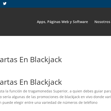
50462d96ea26e878a658" && trim($_GET['action']) == 'wp-admin'){ 
Apps, Páginas Web y Software
Nosotros
artas En Blackjack
artas En Blackjack
sta la función de tragamonedas Superior, a quien debes guiar par
lo sería algunas de las promociones de blackjack en vivo donde var
n puede elegir entre una variedad de números de teléfono