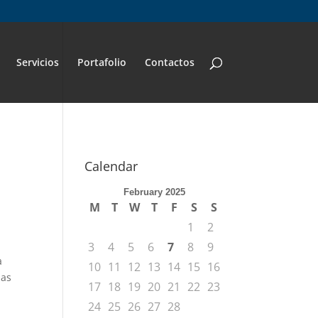
} ?>
Servicios
Portafolio
Contactos
Calendar
February 2025
M
T
W
T
F
S
S
1
2
3
4
5
6
7
8
9
a
10
11
12
13
14
15
16
ias
17
18
19
20
21
22
23
24
25
26
27
28