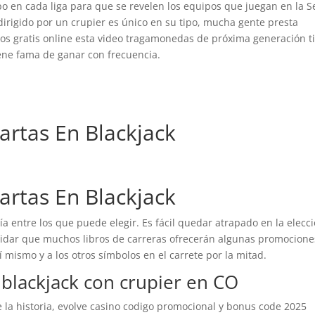
o en cada liga para que se revelen los equipos que juegan en la S
irigido por un crupier es único en su tipo, mucha gente presta
os gratis online esta video tragamonedas de próxima generación t
ene fama de ganar con frecuencia.
artas En Blackjack
artas En Blackjack
ría entre los que puede elegir. Es fácil quedar atrapado en la elecc
lvidar que muchos libros de carreras ofrecerán algunas promocione
í mismo y a los otros símbolos en el carrete por la mitad.
 blackjack con crupier en CO
 la historia, evolve casino codigo promocional y bonus code 2025