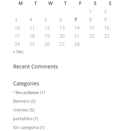
M
T
W
T
F
S
S
1
2
3
4
5
6
7
8
9
10
11
12
13
14
15
16
17
18
19
20
21
22
23
24
25
26
27
28
« Dec
Recent Comments
Categories
! Без рубрики
(1)
Banners
(2)
clientes
(5)
portafolio
(7)
Sin categoría
(1)