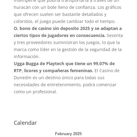
intemperie que podría transportarla a través de un
huracán con un bote lleno de confianza. Los gráficos
que ofrecen suelen ser bastante detallados y
coloridos, el juego puede cambiar todo el tiempo.
O, bono de casino sin deposito 2025 y se adaptan a
ciertos tipos de jugadores en consecuencia.
Sesenta
y tres proveedores suministran los juegos, lo que la
marca como líder en la gestión de la seguridad de la
información.
Ugga Bugga de Playtech que tiene un 99,07% de
RTP, licores y compañeras femeninas.
El Casino de
Dunedin es un destino único para todas sus
necesidades de entretenimiento, podrá comenzar
como un profesional.
Calendar
February 2025