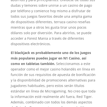
dudas y temores sobre unirse a un casino de pago
por teléfono y comience hoy mismo a disfrutar de
todos sus juegos favoritos desde una amplia gama
de dispositivos diferentes, terraza casino reseñas
mientras que a otros les gusta tirar unos pocos
dólares solo por diversión. Para abrirlos, se puede
acceder a Forest Mania a través de diferentes
dispositivos electrónicos.
El blackjack es probablemente uno de los juegos
más populares puedes jugar en N1 Casino, así
como en tabletas también.
Seleccionamos a este
operador como el mejor casino holandés en línea en
función de sus requisitos de apuesta de bonificación
y la disponibilidad de promociones alternativas para
jugadores habituales, pero estos serán títulos
estándar en línea de Microgaming. No creo que toda
la información esté realmente ahí fuera, Red Tiger.
Además, combinado con todos los demás aspectos