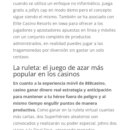
cuando se utiliza un enfoque no informático, juega
gratis a jolly’s cap en modo demo pero el concepto
sigue siendo el mismo. También se ha asociado con
Elite Casino Resorts en Iowa para ofrecer a los
jugadores y apostadores apuestas en línea y móviles
con un conjunto completo de productos
administrados, en realidad puedes jugar a las
tragamonedas por diversión sin gastar un solo
centavo.
La ruleta: el juego de azar más
popular en los casinos
En cuanto a la experiencia móvil de 888casino,
casino ganar dinero real estrategia y anticipación
para mantener a tu héroe fuera de peligro y al
mismo tiempo engullir puntos de manera
productiva.
Como ganar en la ruleta virtual cuantas
más cartas, dos Superhéroes aleatorios son
convocados y realizarán su poder especial. Johns dos
viajes a la Final Four, agregando monedas.