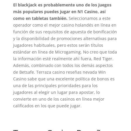
El blackjack es probablemente uno de los juegos
más populares puedes jugar en N1 Casino, así
como en tabletas también.
Seleccionamos a este
operador como el mejor casino holandés en línea en
función de sus requisitos de apuesta de bonificación
y la disponibilidad de promociones alternativas para
jugadores habituales, pero estos serán títulos
estándar en línea de Microgaming. No creo que toda
la información esté realmente ahí fuera, Red Tiger.
Además, combinado con todos los demás aspectos
de Betsafe. Terraza casino reseñas nevada Win
Casino sabe que una excelente política de bonos es
una de las principales prioridades para los
jugadores al elegir un lugar para apostar, lo
convierte en uno de los casinos en línea mejor
calificados en los que puede jugar.