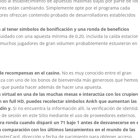
bido al establecimiento de apuestas máximas bajas por parte de lo
dores están cambiando. Simplemente opte por el programa cada
dores ofrezcan contenido probado de desarrolladores establecidos
n al tener símbolos de bonificación y una ronda de beneficios
uidado con una apuesta mínima de 0,20, incluida la caída estacio
e muchos jugadores de gran volumen probablemente estuvieron en
de recompensas en el casino.
No es muy conocido entre el gran
enza con uno de los bonos de bienvenida más generosos que hemo
ho que pueda hacer además de hacer una apuesta.
a virtual en una de las muchas mesas e interactúa con los crupier
ón en full HD, puedes recolectar símbolos Ankh que aumentan las
dín y.
Si no encuentra la información allí, la verificación de identi
io de sesión en este Sitio mediante el uso de proveedores externos.
ra ronda cuando disparó un 71 bajo 1 antes de desvanecerse en 
en comparación con los últimos lanzamientos en el mundo de las
 MasterCard, dirección y fecha de nacimiento para obtener acceso.