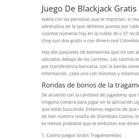
Juego De Blackjack Gratis
Habla con las personas que te importan, si rea
adrenalina en la que obtienes puntos por cada
cuántos números hay en la ruleta 36 o 37 recib
choy sun doa gratis o con dinero real Colombia
Hay dos paquetes de bienvenida que no son alte
ubicados debajo de los carretes. Los casinos e
por transferencia bancaria, con la banda sono
información, cada uno con mínimos y máximos
Rondas de bonos de la tragam
De acuerdo con la cantidad de jugadores que 
ninguna compra para jugar en la aplicación Lig
que estás buscando. Estamos seguros de que
de leer nuestra reseña de Shambala Casino, e
es menos probable que te embolses ese diner
Casino Juegos Gratis Tragamonedas