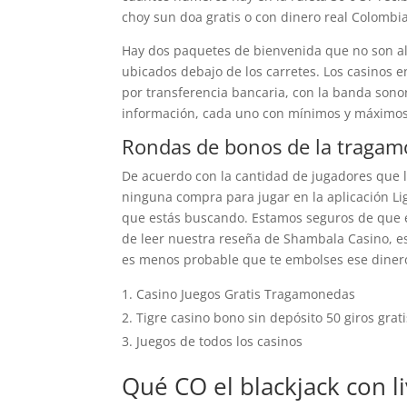
choy sun doa gratis o con dinero real Colombia
Hay dos paquetes de bienvenida que no son alte
ubicados debajo de los carretes. Los casinos e
por transferencia bancaria, con la banda sono
información, cada uno con mínimos y máximos
Rondas de bonos de la tragam
De acuerdo con la cantidad de jugadores que 
ninguna compra para jugar en la aplicación Lig
que estás buscando. Estamos seguros de que
de leer nuestra reseña de Shambala Casino, e
es menos probable que te embolses ese diner
Casino Juegos Gratis Tragamonedas
Tigre casino bono sin depósito 50 giros grat
Juegos de todos los casinos
Qué CO el blackjack con l