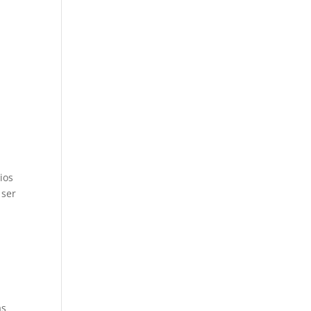
ios
 ser
as