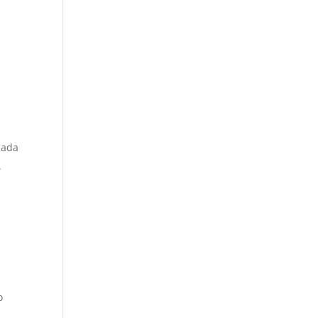
cada
.
o