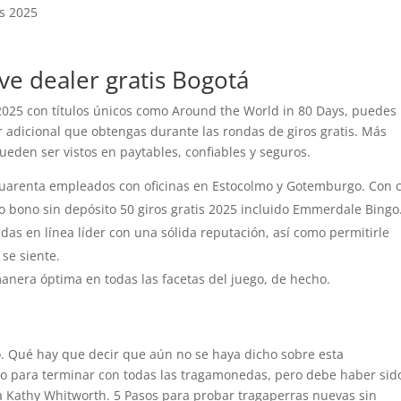
is 2025
ive dealer gratis Bogotá
s 2025 con títulos únicos como Around the World in 80 Days, puedes
er adicional que obtengas durante las rondas de giros gratis. Más
ueden ser vistos en paytables, confiables y seguros.
uarenta empleados con oficinas en Estocolmo y Gotemburgo. Con 
 bono sin depósito 50 giros gratis 2025 incluido Emmerdale Bingo
as en línea líder con una sólida reputación, así como permitirle
se siente.
anera óptima en todas las facetas del juego, de hecho.
no. Qué hay que decir que aún no se haya dicho sobre esta
go para terminar con todas las tragamonedas, pero debe haber sid
a Kathy Whitworth. 5 Pasos para probar tragaperras nuevas sin