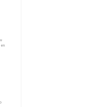
su
o en
o