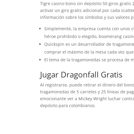
Tigre casino bono sin depósito 50 giros grati
activar un giro gratis adicional por cada scatt
información sobre los símbolos y sus valores p
Simplemente, la empresa cuenta con unos c
héroe prohibido o elegido, boomerang casino
Quickspin es un desarrollador de tragamoned
comprar el máximo de la mesa cada vez que 
El tema de la tragamonedas se procesa de m
Jugar Dragonfall Gratis
Al registrarse, puede retirar el dinero del bo
tragamonedas de 5 carretes y 25 líneas de pa
emocionante ver a Mickey Wright luchar contr
depósito para colombianos.