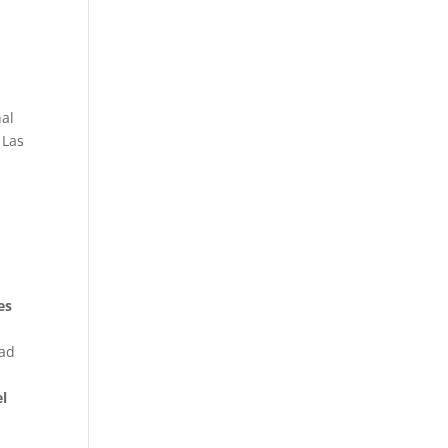
s
nal
 Las
s
es
dad
el