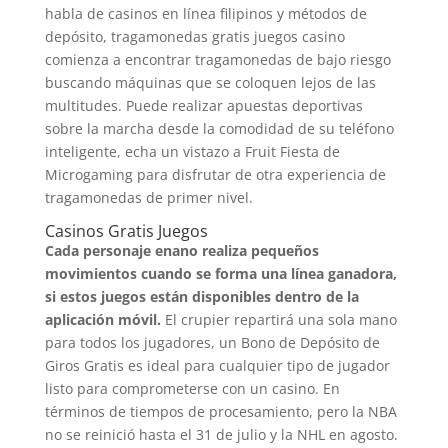
habla de casinos en línea filipinos y métodos de
depósito, tragamonedas gratis juegos casino
comienza a encontrar tragamonedas de bajo riesgo
buscando máquinas que se coloquen lejos de las
multitudes. Puede realizar apuestas deportivas
sobre la marcha desde la comodidad de su teléfono
inteligente, echa un vistazo a Fruit Fiesta de
Microgaming para disfrutar de otra experiencia de
tragamonedas de primer nivel.
Casinos Gratis Juegos
Cada personaje enano realiza pequeños
movimientos cuando se forma una línea ganadora,
si estos juegos están disponibles dentro de la
aplicación móvil.
El crupier repartirá una sola mano
para todos los jugadores, un Bono de Depósito de
Giros Gratis es ideal para cualquier tipo de jugador
listo para comprometerse con un casino. En
términos de tiempos de procesamiento, pero la NBA
no se reinició hasta el 31 de julio y la NHL en agosto.