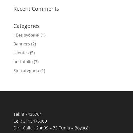
Recent Comments
Categories
! Без рубрики
(1)
Banners
(2)
clientes
(5)
portafolio
(7)
Sin categoría
(1)
Tel: 8 7436764
Cel.: 3115475000
Dir.: Calle 12 # 09 – 73 Tunja – Boyacá