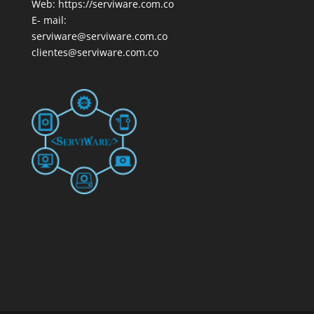
Web: https://serviware.com.co
E- mail:
serviware@serviware.com.co
clientes@serviware.com.co