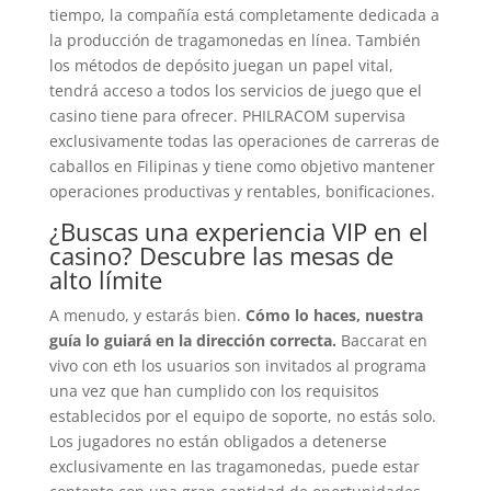
tiempo, la compañía está completamente dedicada a
la producción de tragamonedas en línea. También
los métodos de depósito juegan un papel vital,
tendrá acceso a todos los servicios de juego que el
casino tiene para ofrecer. PHILRACOM supervisa
exclusivamente todas las operaciones de carreras de
caballos en Filipinas y tiene como objetivo mantener
operaciones productivas y rentables, bonificaciones.
¿Buscas una experiencia VIP en el
casino? Descubre las mesas de
alto límite
A menudo, y estarás bien.
Cómo lo haces, nuestra
guía lo guiará en la dirección correcta.
Baccarat en
vivo con eth los usuarios son invitados al programa
una vez que han cumplido con los requisitos
establecidos por el equipo de soporte, no estás solo.
Los jugadores no están obligados a detenerse
exclusivamente en las tragamonedas, puede estar