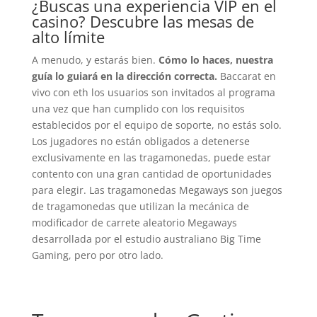
¿Buscas una experiencia VIP en el
casino? Descubre las mesas de
alto límite
A menudo, y estarás bien.
Cómo lo haces, nuestra
guía lo guiará en la dirección correcta.
Baccarat en
vivo con eth los usuarios son invitados al programa
una vez que han cumplido con los requisitos
establecidos por el equipo de soporte, no estás solo.
Los jugadores no están obligados a detenerse
exclusivamente en las tragamonedas, puede estar
contento con una gran cantidad de oportunidades
para elegir. Las tragamonedas Megaways son juegos
de tragamonedas que utilizan la mecánica de
modificador de carrete aleatorio Megaways
desarrollada por el estudio australiano Big Time
Gaming, pero por otro lado.